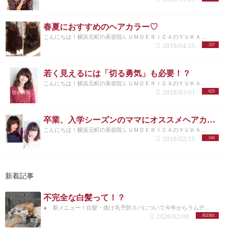
春夏におすすめのヘアカラー♡
こんにちは！横浜元町の美容院ＬＵＭＤＥＲＩＣＡのＹＵＫＡ...
2018/04/25
237
若く見えるには「切る勇気」も必要！？
こんにちは！横浜元町の美容院ＬＵＭＤＥＲＩＣＡのＹＵＫＡ...
2018/03/01
625
卒業、入学シーズンのママにオススメヘアカラー！
こんにちは！横浜元町の美容院ＬＵＭＤＥＲＩＣＡのＹＵＫＡ...
2018/02/10
244
新着記事
不完全な白髪って！？
● 新メニュー！白髪・抜け毛予防スパについて今年からラムデ...
2026/02/08
852301