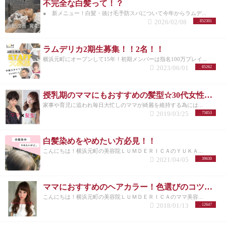
不完全な白髪って！？
● 新メニュー！白髪・抜け毛予防スパについて今年からラムデ...
2026/02/08
852301
ラムデリカ2期生募集！！2名！！
横浜元町にオープンして15年！初期メンバーは指名100万プレイ...
2023/06/01
85262
授乳期のママにもおすすめの髪型☆30代女性を若く見せるスタイル特集☆
家事や育児に追われ毎日大忙しのママが綺麗を維持する為には...
2019/03/25
75853
白髪染めをやめたい方必見！！
こんにちは！横浜元町の美容院ＬＵＭＤＥＲＩＣＡのＹＵＫＡ...
2021/04/05
39630
ママにおすすめのヘアカラー！色選びのコツ＆きれいを保つ『潤ツヤアンチエイジングカラー』
こんにちは！横浜元町の美容院ＬＵＭＤＥＲＩＣＡのママ美容...
2018/01/13
12647