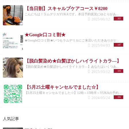
【当日割】スキャルプケアコース￥8200
こんにちは！ラムデリカYUKAです。本日予約状況にゆとりがあ...
2025/06/12
202
★Google口コミ割★
★Google口コミ割★いつもラムデリカにご来店いただきありがと...
2025/04/03
147
【脱白髪染め★白髪ぼかしハイライトカラ―】
【脱白髪染め★白髪ぼかしハイライトカラ―】あなたはいくつあ...
2025/03/12
335
【5月25土曜キャンセルでました☆】
【5月25土曜キャンセルでました☆】12時～15時半～YUKAの予約...
2024/05/24
191
人気記事