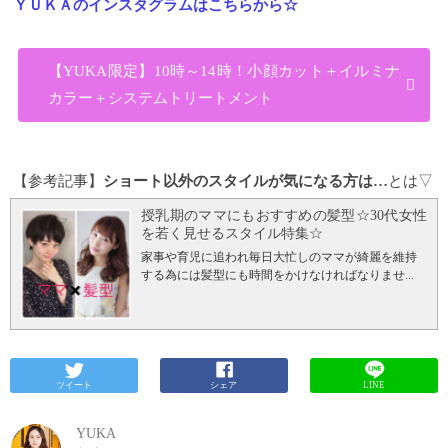
ＹＵＫＡのインスタグラムはこちらから☆
【YUKA限定】10時～14時！小顔カット＋イルミナ
カラー＋システムトリートメント
【参考記事】
ショート以外のスタイルが気になる方は…
とは▽
授乳期のママにもおすすめの髪型☆30代女性
を若く見せるスタイル特集☆
家事や育児に追われ毎日大忙しのママが綺麗を維持
する為には髪型にも時間をかけなければなりませ...
ツイート
シェア
LINE
YUKA