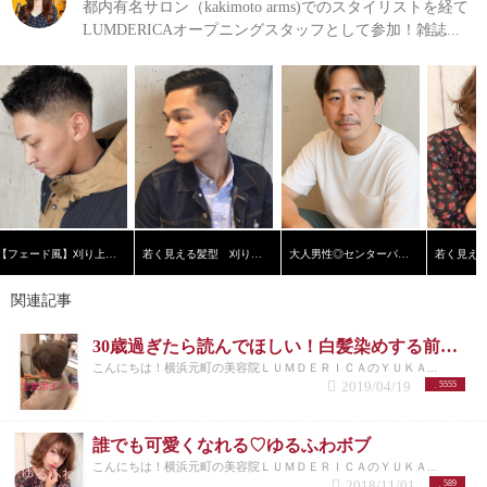
都内有名サロン（kakimoto arms)でのスタイリストを経て
LUMDERICAオープニングスタッフとして参加！雑誌...
【フェード風】刈り上げショート
若く見える髪型 刈り上げ黒髪ショート【横浜美容院ラムデリカ】
大人男性◎センターパート
関連記事
30歳過ぎたら読んでほしい！白髪染めする前の注意ポイント！
こんにちは！横浜元町の美容院ＬＵＭＤＥＲＩＣＡのＹＵＫＡ...
2019/04/19
5555
誰でも可愛くなれる♡ゆるふわボブ
こんにちは！横浜元町の美容院ＬＵＭＤＥＲＩＣＡのＹＵＫＡ...
2018/11/01
589