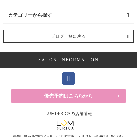
カテゴリーから探す
求人 (2記事)
ブログ一覧に戻る
ヘアケア剤 (2記事)
SALON INFORMATION
ママ向け (10記事)
YUKAの休日 (14記事)
メンズ (40記事)
優先予約はこちらから
白髪 (10記事)
LUMDERICAの店舗情報
抜け毛 (5記事)
神奈川県
横浜市中区元町
5-209北村第１ビル２F
平均料金: ¥8,700～