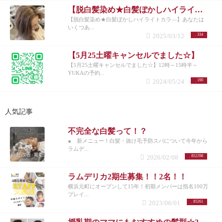
【脱白髪染め★白髪ぼかしハイライトカラ―】
【脱白髪染め★白髪ぼかしハイライトカラ―】あなたは
いくつあ...
2025/03/12
334
【5月25土曜キャンセルでました☆】
【5月25土曜キャンセルでました☆】12時～15時半～
YUKAの予約...
2024/05/24
190
人気記事
不完全な白髪って！？
● 新メニュー！白髪・抜け毛予防スパについて今年から
ラムデ...
2026/02/08
852298
ラムデリカ2期生募集！！2名！！
横浜元町にオープンして15年！初期メンバーは指名100万
プレイ...
2023/06/01
85261