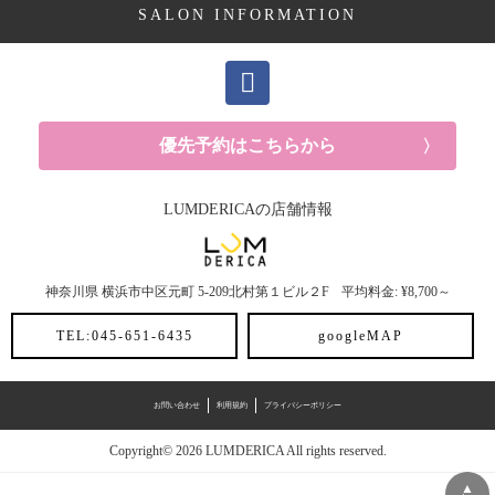
SALON INFORMATION
ママ向け (10記事)
YUKAの休日 (14記事)
メンズ (40記事)
優先予約はこちらから
白髪 (10記事)
LUMDERICAの店舗情報
抜け毛 (5記事)
神奈川県
横浜市中区元町
5-209北村第１ビル２F
平均料金: ¥8,700～
30代におすすめメニュー (6記事)
TEL:045-651-6435
googleMAP
ヘアスタイル (2記事)
ヘアカラー (3記事)
お問い合わせ
利用規約
プライバシーポリシー
Copyright© 2026 LUMDERICA All rights reserved.
施術メニュー (20記事)
▲