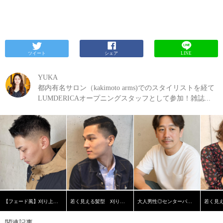
ツイート
シェア
LINE
YUKA
都内有名サロン（kakimoto arms)でのスタイリストを経て
LUMDERICAオープニングスタッフとして参加！雑誌...
【フェード風】刈り上げショート
若く見える髪型 刈り上げ黒髪ショート【横浜美容院ラムデリカ】
大人男性◎センターパート
関連記事