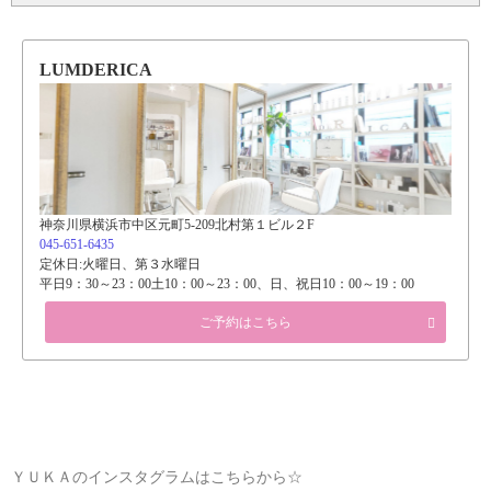
請がでるまでは国から認められた必要サービス業と
いう責任をもって任務を遂行していこうという考え
になりました。 いろいろなご意見があるかもしれま
せんが、私達も考えてのことです。美容院に来る事
LUMDERICA
で、衛生面・精神面において少しでもお客様の支え
になれたらという思いです。もちろんお客様の健康
が第一ですので、感染対策を引き続き行いながら来
て頂くお客様に少しでも安心していただけるよう努
めてまいります。(お客様も来ていいのか、でも髪整
えないと気持ちも落ち込む…など悩み抜いていらっ
しゃるかと…)衛生管理上の都合により、お客様には
当面の間事前予約をお願い致します。※当日予約の
神奈川県横浜市中区元町5-209北村第１ビル２F
場合はお電話でお願い致します。ご不便おかけしま
045-651-6435
すがよろしくお願い致します。 営業時間は現時点で
定休日:火曜日、第３水曜日
は通常通りになります。また、国からの要請次第で
平日9：30～23：00土10：00～23：00、日、祝日10：00～19：00
状況が変わることもありますのでご了承いただけた
らと思います。少しでもお客様のご要望にお応えで
ご予約はこちら
きるよう頑張っていきますので、今後ともＬＵＭＤ
ＥＲＩＣＡをよろしくお願い致します。一刻も早い
新型コロナウイルスの収束と、皆様のご健康を心よ
りお祈り申し上げます…
ＹＵＫＡのインスタグラムはこちらから☆