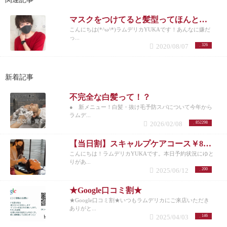
マスクをつけてると髪型ってほんと大事‼️ってゆう話
こんにちは(*^ω^*)ラムデリカYUKAです！あんなに嫌だ
っ...
2020/08/07
326
新着記事
不完全な白髪って！？
● 新メニュー！白髪・抜け毛予防スパについて今年から
ラムデ...
2026/02/08
852298
【当日割】スキャルプケアコース￥8200
こんにちは！ラムデリカYUKAです。本日予約状況にゆと
りがあ...
2025/06/12
200
★Google口コミ割★
★Google口コミ割★いつもラムデリカにご来店いただき
ありがと...
2025/04/03
146