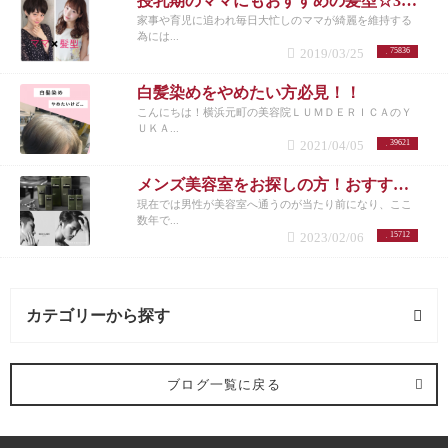
授乳期のママにもおすすめの髪型☆30代女性を若く見せるスタイル特集☆
家事や育児に追われ毎日大忙しのママが綺麗を維持する
為には...
2019/03/25
75836
白髪染めをやめたい方必見！！
こんにちは！横浜元町の美容院ＬＵＭＤＥＲＩＣＡのＹ
ＵＫＡ...
2021/04/05
39621
メンズ美容室をお探しの方！おすすめメニューまとめ
現在では男性が美容室へ通うのが当たり前になり、ここ
数年で...
2023/02/06
15712
カテゴリーから探す
求人 (2記事)
ブログ一覧に戻る
ヘアケア剤 (2記事)