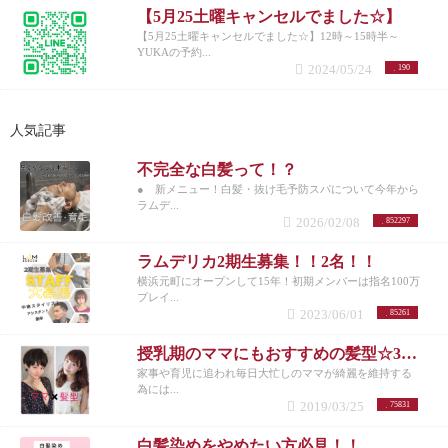
【5月25土曜キャンセルでました☆】
【5月25土曜キャンセルでました☆】12時～15時半～
YUKAの予約...
2024/05/24
190
人気記事
不完全な白髪って！？
● 新メニュー！白髪・抜け毛予防スパについて今年から
ラムデ...
2026/02/08
852297
ラムデリカ2期生募集！！2名！！
横浜元町にオープンして15年！初期メンバーは指名100万
プレイ...
2023/06/01
85261
授乳期のママにもおすすめの髪型☆30代女性を若く見せるスタイル特集☆
家事や育児に追われ毎日大忙しのママが綺麗を維持する
為には...
2019/03/25
75831
白髪染めをやめたい方必見！！