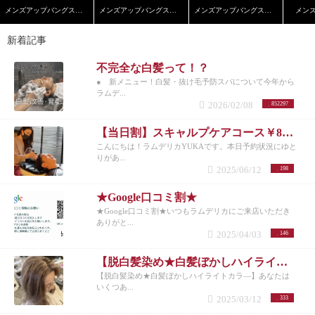
メンズアップバングスタイル
メンズアップバングスタイル
メンズアップバングスタイル
メン
新着記事
不完全な白髪って！？
● 新メニュー！白髪・抜け毛予防スパについて今年から
ラムデ...
2026/02/08
852297
【当日割】スキャルプケアコース￥8200
こんにちは！ラムデリカYUKAです。本日予約状況にゆと
りがあ...
2025/06/12
198
★Google口コミ割★
★Google口コミ割★いつもラムデリカにご来店いただき
ありがと...
2025/04/03
146
【脱白髪染め★白髪ぼかしハイライトカラ―】
【脱白髪染め★白髪ぼかしハイライトカラ―】あなたは
いくつあ...
2025/03/12
333