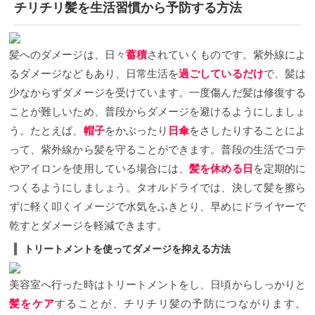
チリチリ髪を生活習慣から予防する方法
髪へのダメージは、日々
蓄積
されていくものです。紫外線によ
るダメージなどもあり、日常生活を
過ごしているだけ
で、髪は
少なからずダメージを受けています。一度傷んだ髪は修復する
ことが難しいため、普段からダメージを避けるようにしましょ
う。たとえば、
帽子
をかぶったり
日傘
をさしたりすることによ
って、紫外線から髪を守ることができます。
普段の生活でコテ
やアイロンを使用している場合には、
髪を休める日
を定期的に
つくるようにしましょう。タオルドライでは、決して髪を擦ら
ずに軽く叩くイメージで水気をふきとり、早めにドライヤーで
乾すとダメージを軽減できます。
トリートメントを使ってダメージを抑える方法
美容室へ行った時はトリートメントをし、日頃からしっかりと
髪をケア
することが、チリチリ髪の予防につながります。