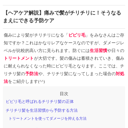
【ヘアケア解説】痛みで髪がチリチリに！そうなる
まえにできる予防ケア
傷みにより髪がチリチリになる「
ビビリ毛
」をみなさんはご存
知ですか？これはかなりレアなケースなのですが、ダメージレ
ベルが比較的高い方に見られます。防ぐには
生活習慣
や日々の
トリートメント
が大切です。髪の傷みは蓄積されていき、傷み
に耐えられなくなった時にビビリ毛となります。ここでは、チ
リチリ髪の
予防
法
や、チリチリ髪になってしまった場合の
対処
法
をご紹介します(^^)
ビビリ毛と呼ばれるチリチリ髪の正体
チリチリ髪を生活習慣から予防する方法
トリートメントを使ってダメージを抑える方法