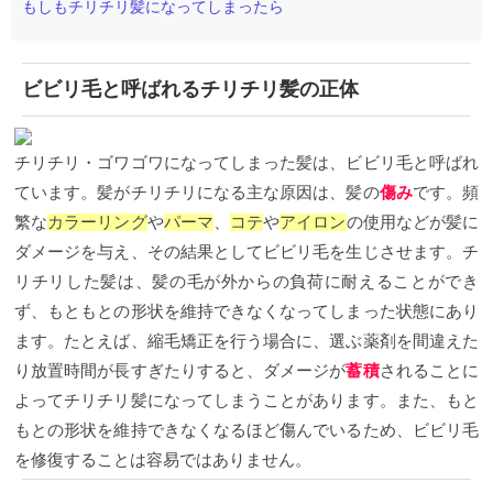
もしもチリチリ髪になってしまったら
ビビリ毛と呼ばれるチリチリ髪の正体
チリチリ・ゴワゴワになってしまった髪は、ビビリ毛と呼ばれ
ています。髪がチリチリになる主な原因は、髪の
傷み
です。頻
繁な
カラーリング
や
パーマ
、
コテ
や
アイロン
の使用などが髪に
ダメージを与え、その結果としてビビリ毛を生じさせます。チ
リチリした髪は、髪の毛が外からの負荷に耐えることができ
ず、もともとの形状を維持できなくなってしまった状態にあり
ます。たとえば、縮毛矯正を行う場合に、選ぶ薬剤を間違えた
り放置時間が長すぎたりすると、ダメージが
蓄積
されることに
よってチリチリ髪になってしまうことがあります。また、もと
もとの形状を維持できなくなるほど傷んでいるため、ビビリ毛
を修復することは容易ではありません。