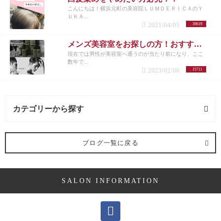
こんにちは！横浜元町の美容院ＬＵＭＤＥＲＩＣＡのＹ
ＵＫＡ...
2021/04/05
39619
メンズ美容室をお探しの方！おすすめメニューまとめ
現在では男性が美容室へ通うのが当たり前になり、ここ
数年で...
2023/02/06
15711
カテゴリーから探す
抜け毛 (3記事)
ブログ一覧に戻る
施術メニュー (16記事)
SALON INFORMATION
パーマ (1記事)
カラー (6記事)