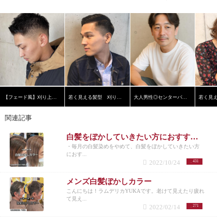
【フェード風】刈り上げショート
若く見える髪型 刈り上げ黒髪ショート【横浜美容院ラムデリカ】
大人男性◎センターパート
関連記事
白髪をぼかしていきたい方におすすめの白髪ぼかしカラー！
・毎月の白髪染めをやめて、白髪をぼかしていきたい方
におす...
2022/10/24
431
メンズ白髪ぼかしカラー
こんにちは！ラムデリカYUKAです。老けて見えたり疲れ
て見え...
2022/02/14
271