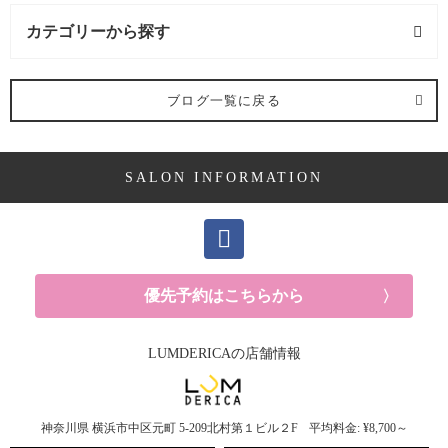
カテゴリーから探す
求人 (2記事)
ブログ一覧に戻る
ヘアケア剤 (2記事)
SALON INFORMATION
ママ向け (10記事)
YUKAの休日 (14記事)
メンズ (40記事)
優先予約はこちらから
白髪 (10記事)
LUMDERICAの店舗情報
抜け毛 (5記事)
神奈川県
横浜市中区元町
5-209北村第１ビル２F
平均料金: ¥8,700～
30代におすすめメニュー (6記事)