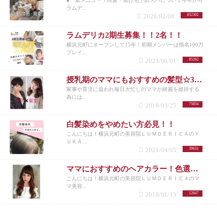
ラムデ...
2026/02/08
852302
ラムデリカ2期生募集！！2名！！
横浜元町にオープンして15年！初期メンバーは指名100万
プレイ...
2023/06/01
85262
授乳期のママにもおすすめの髪型☆30代女性を若く見せるスタイル特集☆
家事や育児に追われ毎日大忙しのママが綺麗を維持する
為には...
2019/03/25
75854
白髪染めをやめたい方必見！！
こんにちは！横浜元町の美容院ＬＵＭＤＥＲＩＣＡのＹ
ＵＫＡ...
2021/04/05
39631
ママにおすすめのヘアカラー！色選びのコツ＆きれいを保つ『潤ツヤアンチエイジングカラー』
こんにちは！横浜元町の美容院ＬＵＭＤＥＲＩＣＡのマ
マ美容...
2018/01/13
12647