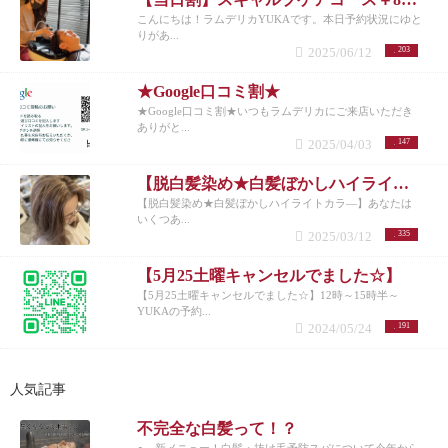
こんにちは！ラムデリカYUKAです。本日予約状況にゆと
りがあ...
2025/06/12
203
★Google口コミ割★
★Google口コミ割★いつもラムデリカにご来店いただき
ありがと...
2025/04/03
147
【脱白髪染め★白髪ぼかしハイライトカラ―】
【脱白髪染め★白髪ぼかしハイライトカラ―】あなたは
いくつあ...
2025/03/12
335
【5月25土曜キャンセルでました☆】
【5月25土曜キャンセルでました☆】12時～15時半～
YUKAの予約...
2024/05/24
191
人気記事
不完全な白髪って！？
● 新メニュー！白髪・抜け毛予防スパについて今年から