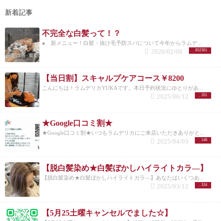
新着記事
不完全な白髪って！？
● 新メニュー！白髪・抜け毛予防スパについて今年からラムデ...
2026/02/08
852301
【当日割】スキャルプケアコース￥8200
こんにちは！ラムデリカYUKAです。本日予約状況にゆとりがあ...
2025/06/12
201
★Google口コミ割★
★Google口コミ割★いつもラムデリカにご来店いただきありがと...
2025/04/03
146
【脱白髪染め★白髪ぼかしハイライトカラ―】
【脱白髪染め★白髪ぼかしハイライトカラ―】あなたはいくつあ...
2025/03/12
334
【5月25土曜キャンセルでました☆】