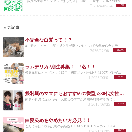
【5月25土曜キャンセルでました☆】12時～15時半～YUKAの予約...
2024/05/24
190
人気記事
不完全な白髪って！？
● 新メニュー！白髪・抜け毛予防スパについて今年からラムデ...
2026/02/08
852301
ラムデリカ2期生募集！！2名！！
横浜元町にオープンして15年！初期メンバーは指名100万プレイ...
2023/06/01
85261
授乳期のママにもおすすめの髪型☆30代女性を若く見せるスタイル特集☆
家事や育児に追われ毎日大忙しのママが綺麗を維持する為には...
2019/03/25
75845
白髪染めをやめたい方必見！！
こんにちは！横浜元町の美容院ＬＵＭＤＥＲＩＣＡのＹＵＫＡ...
2021/04/05
39627