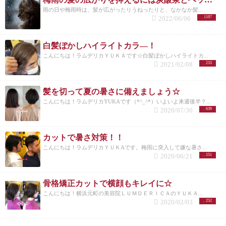
雨の日や梅雨時は、髪が広がったりうねったりと、なかなか髪...
2022/06/06
1197
白髪ぼかしハイライトカラ―！
こんにちは！ラムデリカＹＵＫＡです☆白髪ぼかしハイライトカ...
2021/02/08
233
髪を切って夏の暑さに備えましょう☆
こんにちは！ラムデリカYUKAです（*^_^*）いよいよ来週後半？...
2020/07/30
639
カットで暑さ対策！！
こんにちは！ラムデリカＹＵＫAです。梅雨に突入して嫌な暑さ...
2020/06/21
151
骨格矯正カットで横顔もキレイに☆
こんにちは！横浜元町の美容院ＬＵＭＤＥＲＩＣＡのＹＵＫＡ...
2020/02/03
252