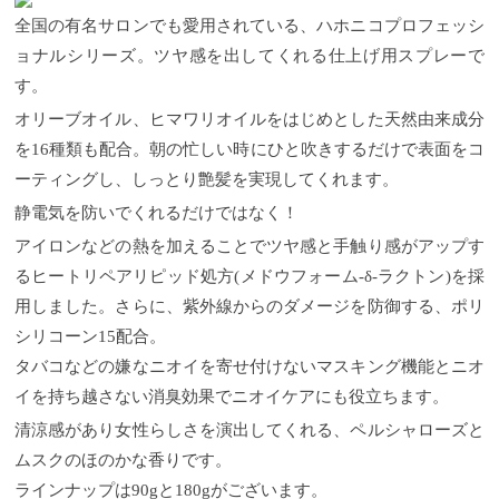
全国の有名サロンでも愛用されている、ハホニコプロフェッシ
ョナルシリーズ。ツヤ感を出してくれる仕上げ用スプレーで
す。
オリーブオイル、ヒマワリオイルをはじめとした天然由来成分
を16種類も配合。朝の忙しい時にひと吹きするだけで表面をコ
ーティングし、しっとり艶髪を実現してくれます。
静電気を防いでくれるだけではなく！
アイロンなどの熱を加えることでツヤ感と手触り感がアップす
るヒートリペアリピッド処方(メドウフォーム-δ-ラクトン)を採
用しました。さらに、紫外線からのダメージを防御する、ポリ
シリコーン15配合。
タバコなどの嫌なニオイを寄せ付けないマスキング機能とニオ
イを持ち越さない消臭効果でニオイケアにも役立ちます。
清涼感があり女性らしさを演出してくれる、ペルシャローズと
ムスクのほのかな香りです。
ラインナップは90gと180gがございます。