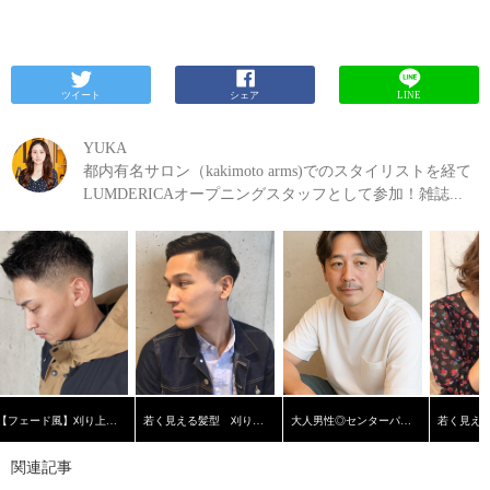
ツイート
シェア
LINE
YUKA
都内有名サロン（kakimoto arms)でのスタイリストを経て
LUMDERICAオープニングスタッフとして参加！雑誌...
【フェード風】刈り上げショート
若く見える髪型 刈り上げ黒髪ショート【横浜美容院ラムデリカ】
大人男性◎センターパート
関連記事