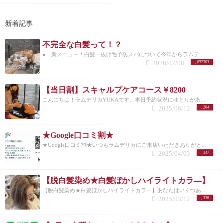
新着記事
不完全な白髪って！？
● 新メニュー！白髪・抜け毛予防スパについて今年からラムデ...
2026/02/08
852303
【当日割】スキャルプケアコース￥8200
こんにちは！ラムデリカYUKAです。本日予約状況にゆとりがあ...
2025/06/12
204
★Google口コミ割★
★Google口コミ割★いつもラムデリカにご来店いただきありがと...
2025/04/03
147
【脱白髪染め★白髪ぼかしハイライトカラ―】
【脱白髪染め★白髪ぼかしハイライトカラ―】あなたはいくつあ...
2025/03/12
336