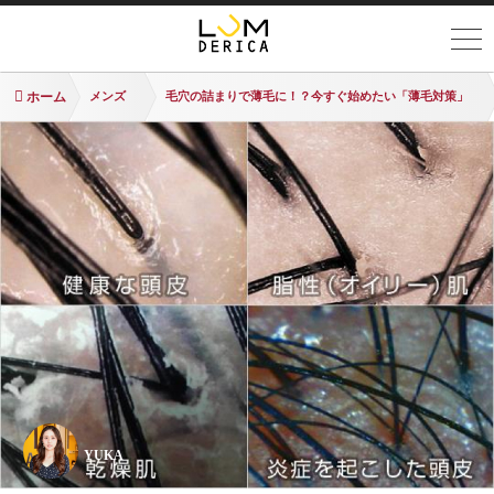
ホーム
メンズ
毛穴の詰まりで薄毛に！？今すぐ始めたい「薄毛対策」
YUKA