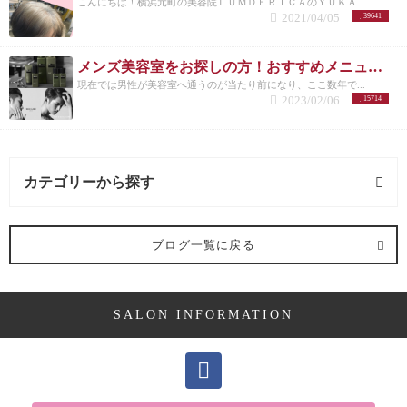
こんにちは！横浜元町の美容院ＬＵＭＤＥＲＩＣＡのＹＵＫＡ...
2021/04/05
39641
メンズ美容室をお探しの方！おすすめメニューまとめ
現在では男性が美容室へ通うのが当たり前になり、ここ数年で...
2023/02/06
15714
カテゴリーから探す
求人 (2記事)
ブログ一覧に戻る
ヘアケア剤 (2記事)
SALON INFORMATION
ママ向け (10記事)
YUKAの休日 (14記事)