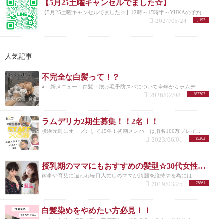
【5月25土曜キャンセルでました☆】
【5月25土曜キャンセルでました☆】12時～15時半～YUKAの予約...
2024/05/24
193
人気記事
不完全な白髪って！？
● 新メニュー！白髪・抜け毛予防スパについて今年からラムデ...
2026/02/08
852303
ラムデリカ2期生募集！！2名！！
横浜元町にオープンして15年！初期メンバーは指名100万プレイ...
2023/06/01
85262
授乳期のママにもおすすめの髪型☆30代女性を若く見せるスタイル特集☆
家事や育児に追われ毎日大忙しのママが綺麗を維持する為には...
2019/03/25
75861
白髪染めをやめたい方必見！！