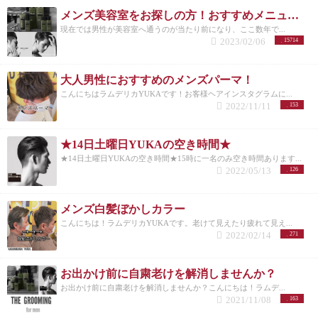
メンズ美容室をお探しの方！おすすめメニューまとめ
現在では男性が美容室へ通うのが当たり前になり、ここ数年で...
2023/02/06
15714
大人男性におすすめのメンズパーマ！
こんにちはラムデリカYUKAです！お客様ヘアインスタグラムに...
2022/11/11
153
★14日土曜日YUKAの空き時間★
★14日土曜日YUKAの空き時間★15時に一名のみ空き時間あります...
2022/05/13
126
メンズ白髪ぼかしカラー
こんにちは！ラムデリカYUKAです。老けて見えたり疲れて見え...
2022/02/14
271
お出かけ前に自粛老けを解消しませんか？
お出かけ前に自粛老けを解消しませんか？こんにちは！ラムデ...
2021/11/08
163