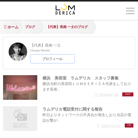
ホーム
ブログ
【代表】長南 一士のブログ
【代表】長南 一士
Chonan Hitoshi
プロフィール
横浜 美容室 ラムデリカ スタッフ募集
横浜元町の美容院ＬＵＭＤＥＲＩＣＡ代表をしており
ます長南...
2024/01/26
15457
ラムデリカ電話受付に関する報告
昨日よりネットワークの不具合が発生しおり当店の電
話が繋が...
2023/12/21
235