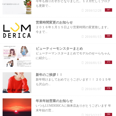
今年も残りわずかとなりました。１２月忙しくブログ
も更新で...
2016/12/28
347
営業時間変更のお知らせ
２０１６年１月１５日より営業時間の変更致します。
今まで...
2016/01/15
506
ビューティーモンスターまとめ
ビューテーマンスターまとめでモデルのせーらちゃん
に紹介し...
2016/01/13
373
新年のご挨拶！！
新年明けましておめでとうございます！！ ２０１５年
も沢山の...
2016/01/07
278
年末年始営業のお知らせ
いつもLUMDERICAに御来店ありがとうございます 年
末年始の営...
2015/12/17
290