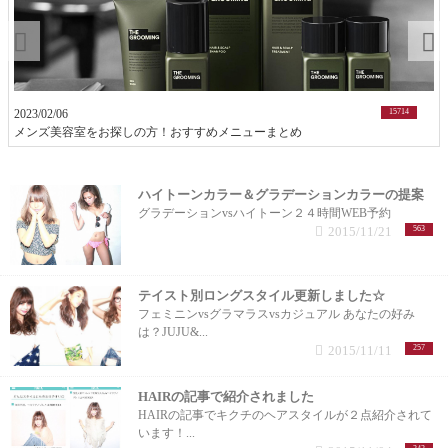
トリートメント (1記事)
シャンプー (1記事)
2023/02/06
15714
メンズ美容室をお探しの方！おすすめメニューまとめ
ハイトーンカラー＆グラデーションカラーの提案
グラデーションvsハイトーン２４時間WEB予約
2015/11/21
563
テイスト別ロングスタイル更新しました☆
フェミニンvsグラマラスvsカジュアル あなたの好み
は？JUJU&...
2015/11/11
257
HAIRの記事で紹介されました
HAIRの記事でキクチのヘアスタイルが２点紹介されて
います！...