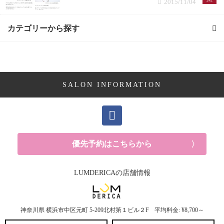
2015/11/04
242
カテゴリーから探す
求人 (1記事)
メンズ (1記事)
SALON INFORMATION
施術メニュー (1記事)
トリートメント (1記事)
優先予約はこちらから
おすすめアイテム (2記事)
LUMDERICAの店舗情報
トリートメント (1記事)
シャンプー (1記事)
神奈川県
横浜市中区元町
5-209北村第１ビル２F
平均料金: ¥8,700～