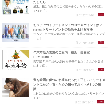
だしたら
最近、抜け毛対策のご相談を多くいただくので今回は
１つで「...
2022/07/07
274
おウチでのトリートメントのコツやポイントは？
systemトリートメントの効果を上げる方法
ラムデリカで大人気のホームケア商品systemのシャンプ
ーとト...
2020/05/04
756
年末年始の営業のご案内 横浜 美容室
LUMDERICA
美容室 年末年始のお知らせ2019年もたくさんのお客様
に足を運...
2019/12/26
236
髪を綺麗に保つのわ簡単だった！正しいトリートメ
ントにたどり着くための知っておくべき3つの知
識！
1.あなたは自分の髪を知らない2.あなたはトリートメン
トより...
2019/02/10
2369