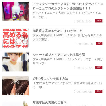
アディクシーカラーよりすごかった！グッバイイエ
ローことプロのムラシャン発売開始！！！
グッバイイエローを入荷しました！！！グッバイイエ
ローとは...
2018/11/04
3050
満足度を高めるためには○○が全てだ
横浜元町美容室LUMDERICA /気が付けばかなり久々の
ブログ更新...
2018/06/18
537
ショートボブとヘアにまつわる思う話
横浜元町美容室LUMDERICA / ラムデリカです。今回は
サロンワ...
2017/12/22
6387
2秒で髪にツヤを出す方法
【2秒で髪をツヤツヤにする方】髪型や髪色を決める時
に 「印...
2017/05/08
2369
年末年始の営業のご案内