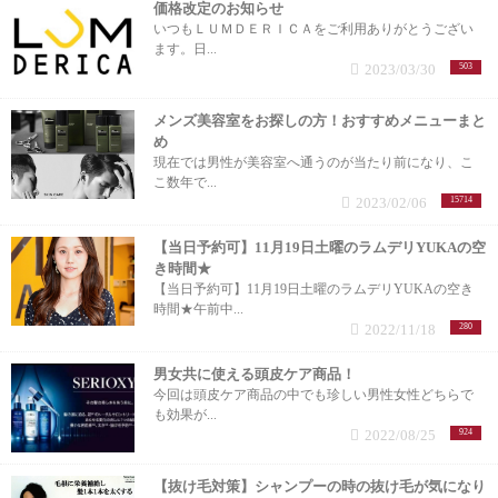
価格改定のお知らせ
いつもＬＵＭＤＥＲＩＣＡをご利用ありがとうござい
ます。日...
2023/03/30
503
メンズ美容室をお探しの方！おすすめメニューまと
め
現在では男性が美容室へ通うのが当たり前になり、こ
こ数年で...
2023/02/06
15714
【当日予約可】11月19日土曜のラムデリYUKAの空
き時間★
【当日予約可】11月19日土曜のラムデリYUKAの空き
時間★午前中...
2022/11/18
280
男女共に使える頭皮ケア商品！
今回は頭皮ケア商品の中でも珍しい男性女性どちらで
も効果が...
2022/08/25
924
【抜け毛対策】シャンプーの時の抜け毛が気になり