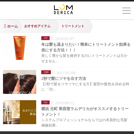
ホーム
おすすめアイテム
トリートメント
2018/01/07
170
冬は髪も温まりたい！簡単にトリートメント効果を
倍にする方法！！！
美しく豊かな髪を維持するのにトリートメントは欠か
せません...
2017/05/08
2369
2秒で髪にツヤを出す方法
【2秒で髪をツヤツヤにする方】髪型や髪色を決める時
に 「印...
2016/08/12
514
横浜 元町 美容室ラムデリカがオススメするトリー
トメント！
システムプロフェッショナルならではの本質的な毛髪
補修効果...