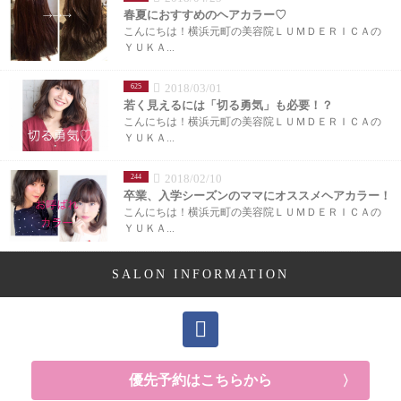
春夏におすすめのヘアカラー♡
こんにちは！横浜元町の美容院ＬＵＭＤＥＲＩＣＡの
ＹＵＫＡ...
2018/03/01
625
若く見えるには「切る勇気」も必要！？
こんにちは！横浜元町の美容院ＬＵＭＤＥＲＩＣＡの
ＹＵＫＡ...
2018/02/10
244
卒業、入学シーズンのママにオススメヘアカラー！
こんにちは！横浜元町の美容院ＬＵＭＤＥＲＩＣＡの
ＹＵＫＡ...
SALON INFORMATION
優先予約はこちらから