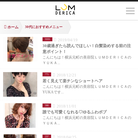
ホーム
30代におすすめメニュー
2019/04/19
5555
30歳過ぎたら読んでほしい！白髪染めする前の注
意ポイント！
こんにちは！横浜元町の美容院ＬＵＭＤＥＲＩＣＡの
ＹＵＫＡ...
2018/12/21
771
若く見えて楽チンなショートヘア
こんにちは！横浜元町の美容院ＬＵＭＤＥＲＩＣＡの
YUKAです...
2018/11/01
590
誰でも可愛くなれる♡ゆるふわボブ
こんにちは！横浜元町の美容院ＬＵＭＤＥＲＩＣＡの
ＹＵＫＡ...
2018/04/25
237