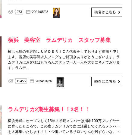
YUKA
273
2024/05/23
横浜 美容室 ラムデリカ スタッフ募集
横浜元町の美容院ＬＵＭＤＥＲＩＣＡ代表をしております長南と申し
ます。当店の美容師求人ブログをご覧頂きありがとうございます。ラ
ムデリカはお客様はもちろんスタッフ一人一人を大切に考えておりま
す。ラムデ...
【代
15455
2024/01/26
表】
長南
一士
ラムデリカ2期生募集！！2名！！
横浜元町にオープンして15年！初期メンバーは指名100万プレイヤー
に育ったところで、この度ラムデリカで次に活躍してくれるメンバー
を大募集いたします！！・今働いているサロンなんか居ずらいな。・