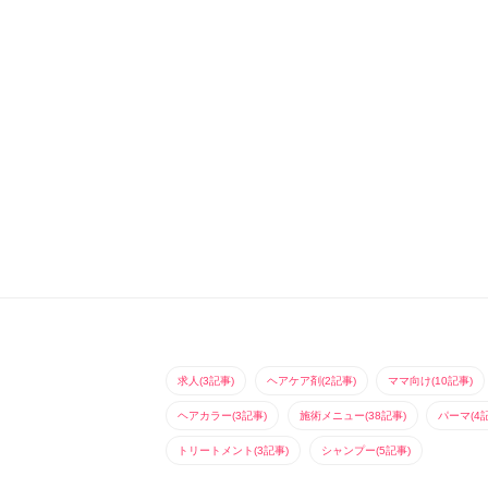
求人(3記事)
ヘアケア剤(2記事)
ママ向け(10記事)
ヘアカラー(3記事)
施術メニュー(38記事)
パーマ(4
トリートメント(3記事)
シャンプー(5記事)