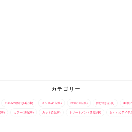
カテゴリー
YUKAの休日(14記事)
メンズ(41記事)
白髪(10記事)
抜け毛(8記事)
30代
記事)
カラー(18記事)
カット(5記事)
トリートメント(11記事)
おすすめアイテム(