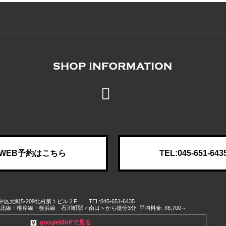
WEB予約はこちら
TEL:045-651-643
中区
元町5-209北村第１ビル２F
TEL:045-651-6435
浜東北線・根岸線・横浜線 石川町駅＜南口＞から徒分3分
平均料金: ¥8,700～
googleMAPで見る