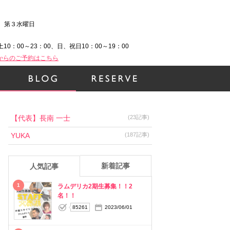
、第３水曜日
土10：00～23：00、日、祝日10：00～19：00
Bからのご予約はこちら
【代表】長南 一士
(23記事)
YUKA
(187記事)
新着記事
人気記事
1
ラムデリカ2期生募集！！2
名！！
85261
2023/06/01