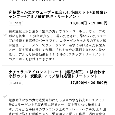
究極柔らかエアウェーブ＋似合わせ小顔カット+炭酸泉シ
ャンプー+アミノ酸前処理トリートメント
16,000円～19,000円
150分
髪の温度と水分量を「空気の力」でコントロールし、ウェーブの
形成を促進！！ 負担が少なく、乾いたときに、思い描いたウェー
ブが持続する究極のパーマです。 コラーゲンたっぷりのアミノ酸
前処理トリートメントでダメージケア！温水に溶け込んだ炭酸ガ
スが、髪や頭皮に優しく作用。汚れや余分な薬剤をきれいに洗い
流し、アルカリ除去効果も！！ シルク5ステップトリートメント
のクーポンもお付けできます！
ナチュラルアイロンストレート（縮毛矯正）＋似合わせ
小顔カット+炭酸泉+アミノ酸前処理トリートメント
17,500円～20,500円
165分
超微粒子の水の力で毛髪内部にたっぷりの水を補充100％アミノ
酸&コラーゲンを毛髪内部に浸透させ、髪を守りつつ施術しま
す。柔らかな手触りのワンランク上のストレートヘアを実現！ 温
水に溶け込んだ炭酸ガスが、髪や頭皮に優しく作用。汚れや余分