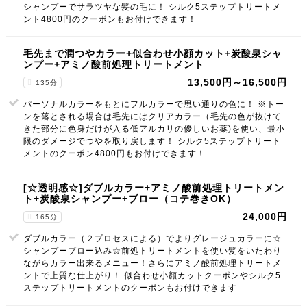
シャンプーでサラツヤな髪の毛に！ シルク5ステップトリートメ
ント4800円のクーポンもお付けできます！
毛先まで潤つやカラー+似合わせ小顔カット+炭酸泉シャ
ンプー+アミノ酸前処理トリートメント
13,500円～16,500円
135分
パーソナルカラーをもとにフルカラーで思い通りの色に！ ※トー
ンを落とされる場合は毛先にはクリアカラー（毛先の色が抜けて
きた部分に色身だけが入る低アルカリの優しいお薬)を使い、最小
限のダメージでつやを取り戻します！ シルク5ステップトリート
メントのクーポン4800円もお付けできます！
[☆透明感☆]ダブルカラー+アミノ酸前処理トリートメン
ト+炭酸泉シャンプー+ブロー（コテ巻きOK）
24,000円
165分
ダブルカラー（２プロセスによる）でよりグレージュカラーに☆
シャンプーブロー込み☆前処トリートメントを使い髪をいたわり
ながらカラー出来るメニュー！さらにアミノ酸前処理トリートメ
ントで上質な仕上がり！ 似合わせ小顔カットクーポンやシルク5
ステップトリートメントのクーポンもお付けできます