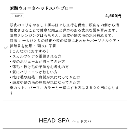
炭酸ウォータヘッドスパ+ブロー
4,500円
60分
頭皮のコリをやさしく揉みほぐし血行を促進。頭皮を内側から活
性化させることで健康な頭皮と弾力のある丈夫な髪を育みます。
炭酸クレンジングはもちろん、頭皮や髪の毛の水分補給まで。
特徴： 一人ひとりの頭皮や髪の状態にあわせたパーソナルケア・
炭酸泉を使用・ 頭皮に栄養
[ こんな方におすすめ ]
• スカルプケアを重視される方
• 髪のボリュームが減ってきた方
• 薄毛・抜け毛の予防をお考えの方
• 髪にハリ・コシが欲しい方
• 抜け毛や細毛、白髪が気になってきた方
• 頭皮や髪の毛の乾燥が気になってきた方
※カット、パーマ、カラーと一緒にする方は２５００円になりま
す
HEAD SPA
ヘッドスパ