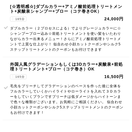
[☆透明感☆]ダブルカラー+アミノ酸前処理トリートメン
ト+炭酸泉シャンプー+ブロー（コテ巻きOK）
24,000円
165分
ダブルカラー（２プロセスによる）でよりグレージュカラーに☆
シャンプーブロー込み☆前処トリートメントを使い髪をいたわり
ながらカラー出来るメニュー！さらにアミノ酸前処理トリートメ
ントで上質な仕上がり！ 似合わせ小顔カットクーポンやシルク5
ステップトリートメントのクーポンもお付けできます
外国人風グラデーションもしくは3Dカラー+炭酸泉+前処
理トリートメント+ブロー（コテ巻き）OK
16,500円
165分
毛先をブリーチしてグラデーションのベースを作った後に全体を
フルカラーしていくかハイライトやローライトを入れて３Ｄカラ
ーをしていくプランですブリーチは低ダメージからハイトーンま
で色々な種類がございます。お気軽にご相談ください。 似合わせ
小顔カットクーポンやシルク5ステップトリートメントのクーポン
もお付けできます！