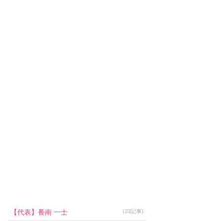
【代表】長南 一士
(23記事)