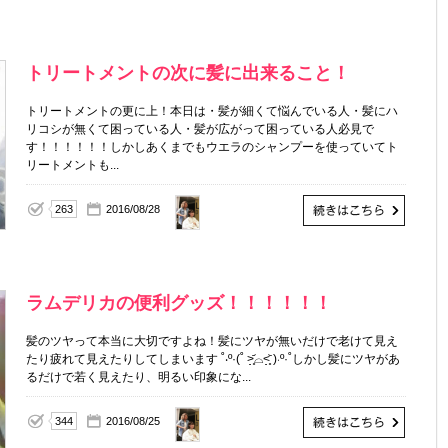
トリートメントの次に髪に出来ること！
トリートメントの更に上！本日は・髪が細くて悩んでいる人・髪にハ
リコシが無くて困っている人・髪が広がって困っている人必見で
す！！！！！！しかしあくまでもウエラのシャンプーを使っていてト
リートメントも...
263
2016/08/28
ラムデリカの便利グッズ！！！！！！
髪のツヤって本当に大切ですよね！髪にツヤが無いだけで老けて見え
たり疲れて見えたりしてしまいます ˚‧º·(˚ ˃̣̣̥᷄⌓˂̣̣̥᷅ )‧º·˚しかし髪にツヤがあ
るだけで若く見えたり、明るい印象にな...
344
2016/08/25