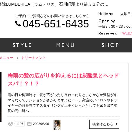
施術メニュー (トリートメント)|横浜/元町の美容院LUMDERICA（ラムデリカ）石川町駅より徒歩３分の人気の美容院です
火曜日
ご予約・ご質問などのお問い合せはこちらから
045-651-6435
平日9：30～23：00
WE
メニュー
トリートメント
梅雨の髪の広がりを抑えるには炭酸泉とヘッド
スパ！？！？
雨の日や梅雨時は、髪が広がったりうねったりと、なかなか髪型がキ
マらなくてテンションがさがりますよね‥‥。高温のアイロンやドラ
イヤーの熱を当ててスタイリングが上手くいったとしても家を出て湿
度の高い所へ...
1197
2022/06/06