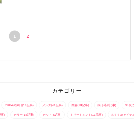
1
2
カテゴリー
YUKAの休日(14記事)
メンズ(41記事)
白髪(10記事)
抜け毛(8記事)
30代
記事)
カラー(18記事)
カット(5記事)
トリートメント(11記事)
おすすめアイテム(