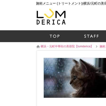
横浜・元町中華街の美容院【lumderica】
施術