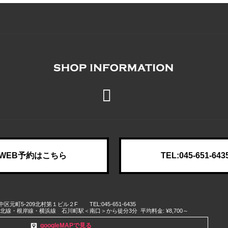
WEB予約はこちら
TEL:045-651-643
中区
元町5-209北村第１ビル２F
TEL:045-651-6435
浜東北線・根岸線・横浜線 石川町駅＜南口＞から徒分3分
平均料金: ¥8,700～
googleMAPで見る