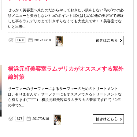
せっかく美容室へ来たのだからやっておきたい損をしない為の3つの必
須メニューと失敗しない7つのポイント目次はじめに他の美容室で経験
した事をラムデリカまで引きずらなくても大丈夫です！！美容室でな
いと出来...
1460
2017/06/10
横浜元町美容室ラムデリカがオススメする紫外
線対策
サーファーのサーファーによるサーファーのためのトリートメント
は、有りませんが←サーファーにもオススメできるトリートメントな
ら有ります(￣^￣)ゞ横浜元町美容室ラムデリカの菅原です(^-^)「1年
の中で5...
377
2017/03/16