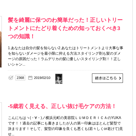
髪を綺麗に保つのわ簡単だった！正しいトリー
トメントにたどり着くための知っておくべき3
つの知識！
1.あなたは自分の髪を知らない2.あなたはトリートメントより大事な事
を知らないダメージを最小限に抑える方法スタイリング剤も髪のダメ
ージの原因だった！ラムデリカの髪に優しいスタイリング剤！！正し
いシャン...
【代
2368
2019/02/10
表】
長南
一士
-5歳若く見える、正しい抜け毛ケアの方法！
こんにちはヽ(・∀・)ノ横浜元町の美容院ＬＵＭＤＥＲＩＣＡのYUKA
です！！過去の記事にも書きましたが人の第一印象はほとんど髪型で
決まります！そして、髪型の印象を良くも悪くも(若々しくor老けて)見
せ...