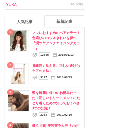
YUKA
(187記事)
新着記事
人気記事
1
ママにおすすめのヘアカラー！
色選びのコツ＆きれいを保つ
『潤ツヤアンチエイジングカラ
ー』
12646
2018/01/13
2
-5歳若く見える、正しい抜け毛
ケアの方法！
3177
2018/06/15
3
髪を綺麗に保つのわ簡単だっ
た！正しいトリートメントにた
どり着くための知っておくべき
3つの知識！
2368
2019/02/10
4
横浜 元町 美容室ラムデリカが