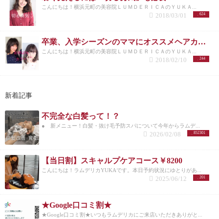
こんにちは！横浜元町の美容院ＬＵＭＤＥＲＩＣＡのＹＵＫＡ...
2018/03/01
624
卒業、入学シーズンのママにオススメヘアカラー！
こんにちは！横浜元町の美容院ＬＵＭＤＥＲＩＣＡのＹＵＫＡ...
2018/02/10
244
新着記事
不完全な白髪って！？
● 新メニュー！白髪・抜け毛予防スパについて今年からラムデ...
2026/02/08
852301
【当日割】スキャルプケアコース￥8200
こんにちは！ラムデリカYUKAです。本日予約状況にゆとりがあ...
2025/06/12
201
★Google口コミ割★
★Google口コミ割★いつもラムデリカにご来店いただきありがと...