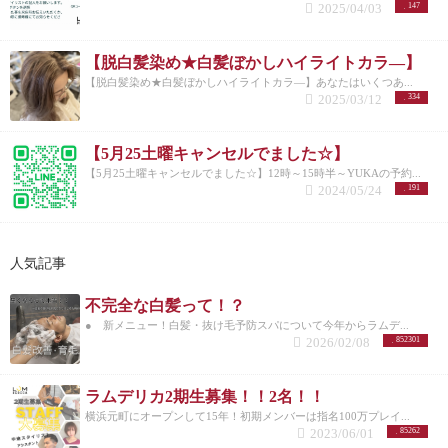
2025/04/03
147
【脱白髪染め★白髪ぼかしハイライトカラ―】
【脱白髪染め★白髪ぼかしハイライトカラ―】あなたはいくつあ...
2025/03/12
334
【5月25土曜キャンセルでました☆】
【5月25土曜キャンセルでました☆】12時～15時半～YUKAの予約...
2024/05/24
191
人気記事
不完全な白髪って！？
● 新メニュー！白髪・抜け毛予防スパについて今年からラムデ...
2026/02/08
852301
ラムデリカ2期生募集！！2名！！
横浜元町にオープンして15年！初期メンバーは指名100万プレイ...
2023/06/01
85262