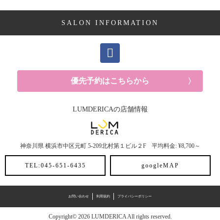
ヘアケア剤 (2記事)
SALON INFORMATION
ママ向け (10記事)
YUKAの休日 (14記事)
メンズ (40記事)
優先予約はこちらから
白髪 (10記事)
LUMDERICAの店舗情報
抜け毛 (5記事)
神奈川県
横浜市中区元町
5-209北村第１ビル２F
平均料金: ¥8,700～
30代におすすめメニュー (6記事)
TEL:045-651-6435
googleMAP
ヘアスタイル (2記事)
ヘアカラー (3記事)
お問い合わせ
利用規約
プライバシーポリシー
Copyright© 2026 LUMDERICA All rights reserved.