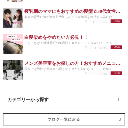
授乳期のママにもおすすめの髪型☆30代女性を若く見せるスタイル特集☆
家事や育児に追われ毎日大忙しのママが綺麗を維持する為には...
2019/03/25
75850
白髪染めをやめたい方必見！！
こんにちは！横浜元町の美容院ＬＵＭＤＥＲＩＣＡのＹＵＫＡ...
2021/04/05
39630
メンズ美容室をお探しの方！おすすめメニューまとめ
現在では男性が美容室へ通うのが当たり前になり、ここ数年で...
2023/02/06
15713
カテゴリーから探す
求人 (2記事)
ブログ一覧に戻る