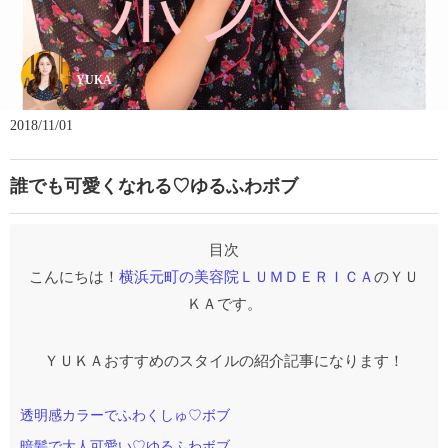
YUKA
2018/11/01
誰でも可愛くなれる♡ゆるふわボブ
こんにちは！
横浜元町の美容院ＬＵＭＤＥＲＩＣＡ
のＹＵ
ＫＡです。
ＹＵＫＡおすすめのスタイルの紹介記事になります！
透明感カラーでふわくしゅ♡ボブ
暗髪で大人可愛い♡ゆるふわボブ