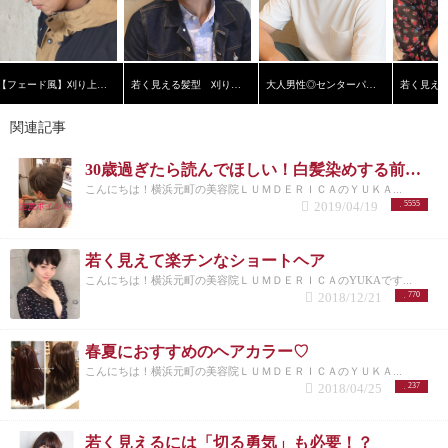
【フェード風】刈り上げショート
若く見える髪型 刈り上げ黒髪ショート【横浜美容院ラムデリカ】
大人男性◎センターパート
関連記事
30歳過ぎたら読んでほしい！白髪染めする前の注意ポイント！
こんにちは！横浜元町の美容院ＬＵＭＤＥＲＩＣＡのＹＵＫＡ...
2019/04/19
5555
若く見えて楽チンなショートヘア
こんにちは！横浜元町の美容院ＬＵＭＤＥＲＩＣＡのYUKAです...
2018/12/21
770
春夏におすすめのヘアカラー♡
こんにちは！横浜元町の美容院ＬＵＭＤＥＲＩＣＡのＹＵＫＡ...
2018/04/25
237
若く見えるには「切る勇気」も必要！？