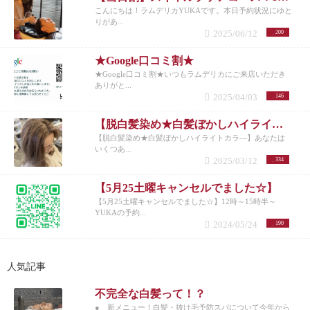
こんにちは！ラムデリカYUKAです。本日予約状況にゆと
りがあ...
2025/06/12
200
★Google口コミ割★
★Google口コミ割★いつもラムデリカにご来店いただき
ありがと...
2025/04/03
146
【脱白髪染め★白髪ぼかしハイライトカラ―】
【脱白髪染め★白髪ぼかしハイライトカラ―】あなたは
いくつあ...
2025/03/12
334
【5月25土曜キャンセルでました☆】
【5月25土曜キャンセルでました☆】12時～15時半～
YUKAの予約...
2024/05/24
190
人気記事
不完全な白髪って！？
● 新メニュー！白髪・抜け毛予防スパについて今年から