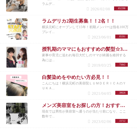
ラムデ...
2026/02/08
852298
ラムデリカ2期生募集！！2名！！
横浜元町にオープンして15年！初期メンバーは指名100万
プレイ...
2023/06/01
85261
授乳期のママにもおすすめの髪型☆30代女性を若く見せるスタイル特集☆
家事や育児に追われ毎日大忙しのママが綺麗を維持する
為には...
2019/03/25
75842
白髪染めをやめたい方必見！！
こんにちは！横浜元町の美容院ＬＵＭＤＥＲＩＣＡのＹ
ＵＫＡ...
2021/04/05
39626
メンズ美容室をお探しの方！おすすめメニューまとめ
現在では男性が美容室へ通うのが当たり前になり、ここ
数年で...
2023/02/06
15712