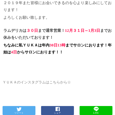
２０１９年また皆様にお会いできるのを心より楽しみにしてお
ります！
よろしくお願い致します。
ラムデリカは
３０日
まで通常営業！
12月３１日～1月3日
までお
休みをいただいております！
ちなみに私ＹＵＫＡは年内
30日
13時
までサロンにおります！年
始は
4日
からサロンにおります！！
ＹＵＫＡのインスタグラムはこちらから☆
ツイート
シェア
LINE