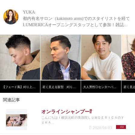
YUKA
都内有名サロン（kakimoto arms)でのスタイリストを経て
LUMDERICAオープニングスタッフとして参加！雑誌...
【フェード風】刈り上げショート
若く見える髪型 刈り上げ黒髪ショート【横浜美容院ラムデリカ】
大人男性◎センターパート
関連記事
オンラインシャンプー⁉️
こんにちは！横浜元町の美容院ＬＵＭＤＥＲＩＣＡのＹ
ＵＫＡ...
2020/04/03
253