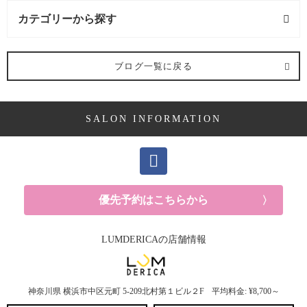
カテゴリーから探す
求人 (2記事)
ブログ一覧に戻る
ヘアケア剤 (2記事)
SALON INFORMATION
ママ向け (10記事)
YUKAの休日 (14記事)
メンズ (40記事)
優先予約はこちらから
白髪 (10記事)
LUMDERICAの店舗情報
抜け毛 (5記事)
神奈川県
横浜市中区元町
5-209北村第１ビル２F
平均料金: ¥8,700～
30代におすすめメニュー (6記事)