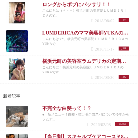
ロングからボブにバッサリ！！
こんにちは（＾－＾）横浜元町の美容院ＬＵＭＤＥＲＩ
ＣＡのY...
2018/08/02
339
LUMDERICAのママ美容師YUKAのとある休日(*´ω｀*)
こんにちは✧*。横浜元町の美容院ＬＵＭＤＥＲＩＣＡの
YUKAで...
2016/11/17
348
横浜元町の美容室ラムデリカの定期撮影会ーー！
こんにちは！横浜元町の美容院ＬＵＭＤＥＲＩＣＡの
YUKAです...
2016/03/30
343
新着記事
不完全な白髪って！？
● 新メニュー！白髪・抜け毛予防スパについて今年から
ラムデ...
2026/02/08
852298
【当日割】スキャルプケアコース￥8200