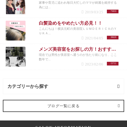
家事や育児に追われ毎日大忙しのママが綺麗を維持する
為には...
2019/03/25
75833
白髪染めをやめたい方必見！！
こんにちは！横浜元町の美容院ＬＵＭＤＥＲＩＣＡのＹ
ＵＫＡ...
2021/04/05
39620
メンズ美容室をお探しの方！おすすめメニューまとめ
現在では男性が美容室へ通うのが当たり前になり、ここ
数年で...
2023/02/06
15711
カテゴリーから探す
抜け毛 (3記事)
ブログ一覧に戻る
施術メニュー (16記事)