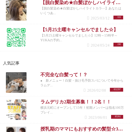
【脱白髪染め★白髪ぼかしハイライトカラ―】
【脱白髪染め★白髪ぼかしハイライトカラ―】あなたは
いくつあ...
2025/03/12
333
【5月25土曜キャンセルでました☆】
【5月25土曜キャンセルでました☆】12時～15時半～
YUKAの予約...
2024/05/24
190
人気記事
不完全な白髪って！？
● 新メニュー！白髪・抜け毛予防スパについて今年から
ラムデ...
2026/02/08
852297
ラムデリカ2期生募集！！2名！！
横浜元町にオープンして15年！初期メンバーは指名100万
プレイ...
2023/06/01
85261
授乳期のママにもおすすめの髪型☆30代女性を若く見せるスタイル特集☆