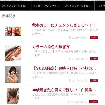
メンズアップバングスタイル
メンズアップバングスタイル
メンズアップバングスタイル
メン
関連記事
秋冬カラーにチェンジしましょ〜！！
こんにちは！ラムデリカYUKAです(^^)秋冬モードにヘア
カラー...
2020/09/30
252
カラーの退色の防ぎ方
【家でできること】カラーの色持ちを良くするにはやは
りお家...
2020/04/13
298
【YUKA限定】10時～14時！小顔カット＋イルミナカラー＋システムトリートメントとは？
こんにちは！横浜元町の美容院ＬＵＭＤＥＲＩＣＡのＹ
ＵＫＡ...
2019/05/24
653
30歳過ぎたら読んでほしい！白髪染めする前の注意ポイント！
こんにちは！横浜元町の美容院ＬＵＭＤＥＲＩＣＡのＹ
ＵＫＡ...
2019/04/19
5555