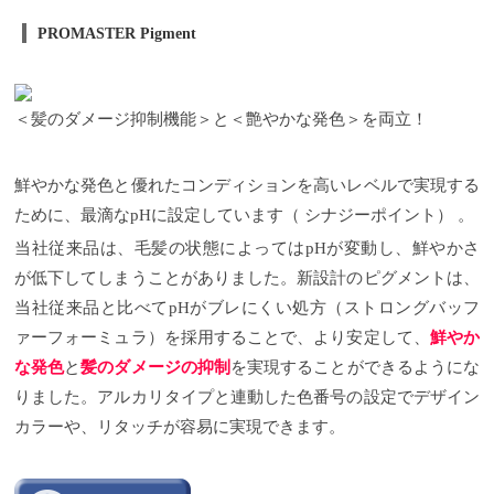
PROMASTER Pigment
＜髪のダメージ抑制機能＞と＜艶やかな発色＞を両立！
鮮やかな発色と優れたコンディションを高いレベルで実現する
ために、最滴な
pH
に設定しています（
シナジーポイント）
。
当社従来品は、毛髪の状態によっては
pH
が変動し、鮮やかさ
が低下してしまうことがありました。新設計のピグメントは、
当社従来品と比べて
pH
がブレにくい処方（ストロングバッフ
ァーフォーミュラ）を採用することで、より安定して、
鮮やか
な発色
と
髪のダメージの抑制
を実現することができるようにな
りました。アルカリタイプと連動した色番号の設定でデザイン
カラーや、リタッチが容易に実現できます。