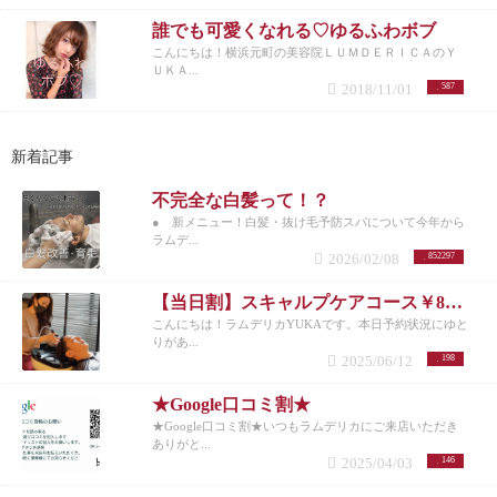
誰でも可愛くなれる♡ゆるふわボブ
こんにちは！横浜元町の美容院ＬＵＭＤＥＲＩＣＡのＹ
ＵＫＡ...
2018/11/01
587
新着記事
不完全な白髪って！？
● 新メニュー！白髪・抜け毛予防スパについて今年から
ラムデ...
2026/02/08
852297
【当日割】スキャルプケアコース￥8200
こんにちは！ラムデリカYUKAです。本日予約状況にゆと
りがあ...
2025/06/12
198
★Google口コミ割★
★Google口コミ割★いつもラムデリカにご来店いただき
ありがと...
2025/04/03
146