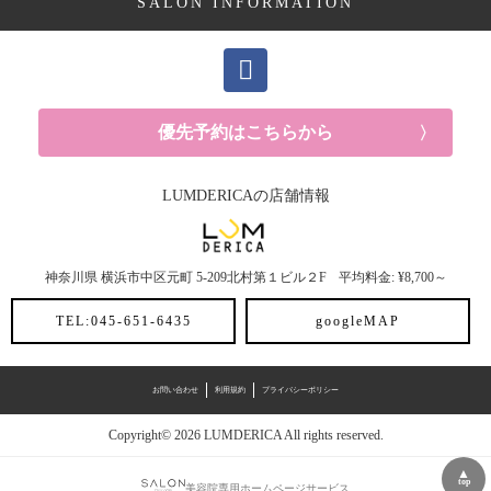
SALON INFORMATION
パーマ (1記事)
カラー (6記事)
トリートメント (9記事)
優先予約はこちらから
おすすめアイテム (20記事)
LUMDERICAの店舗情報
スタイリング剤 (3記事)
神奈川県
横浜市中区元町
5-209北村第１ビル２F
平均料金: ¥8,700～
トリートメント (2記事)
TEL:045-651-6435
googleMAP
シャンプー (4記事)
お問い合わせ
利用規約
プライバシーポリシー
Copyright© 2026 LUMDERICA All rights reserved.
▲
top
美容院専用ホームページサービス