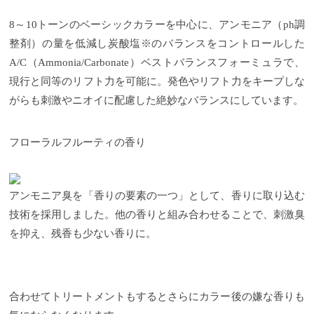
8
～
10
トーンのベーシックカラーを中心に、アンモニア（
ph
調
整剤）の量を低減し炭酸塩※のバランスをコントロールした
A/C
（
Ammonia/Carbonate
）ベストバランスフォーミュラで、
現行と同等のリフト力を可能に。発色やリフト力をキープしな
がらも刺激やニオイに配慮した絶妙なバランスにしています。
フローラルフルーティの香り
アンモニア臭を「香りの要素の一つ」として、香りに取り込む
技術を採用しました。他の香りと組み合わせることで、刺激臭
を抑え、残香も少ない香りに。
合わせてトリートメントもするとさらにカラー後の嫌な香りも