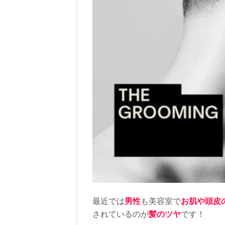
最近では
男性
も美容室で
お肌や頭皮
されているのが
髪のツヤ
です！