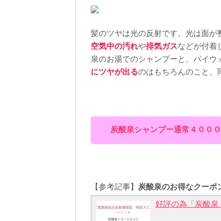
美容室でないとできない
が、肌のうるおいをまも
ある肌になる効果も！シ
が気になる方や清潔感を
髪のツヤは光の反射です。光は面が
高濃度炭酸泉パック+カッ
空気中の汚れ
や
排気ガス
などが付着
ら
高濃度炭酸泉パック以外
泉のお湯でのシャンプーと、パイウ
香りも魅力の１つ！
にツヤが出る
のはもちろんのこと、
男性らしさの中に女性か
どをベースに・ヒノキ・
印象付けるウッディ・ハ
(^^)ご購入をお考え
GROOMING（ザ・
ください(^^)！皮脂
ーをTHE GROOMIN
炭酸泉シャンプー通常４０００
ミング)専用集中ケアのコ
GROOMING（ザ・
☆またカットのみでご予約
グ)コースメニューへのご
資生堂ザグルーミングは
オンラインショップはこちら↓ htt
【参考記事】
炭酸泉のお得なクーポ
ヘア＆スカルプケアライ
さ」と「髪のハリ・コシ
好評の為「炭酸泉
ラムデリカでのサロンケ
いただけます。