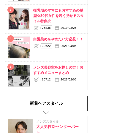
3
授乳期のママにもおすすめの髪
型☆30代女性を若く見せるスタ
イル特集☆
75836
2019/03/25
4
白髪染めをやめたい方必見！！
39622
2021/04/05
5
メンズ美容室をお探しの方！お
すすめメニューまとめ
15712
2023/02/06
新着ヘアスタイル
メンズスタイル
大人男性◎センターパー
ト