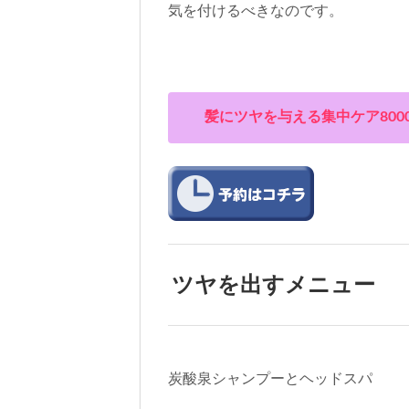
45%off2117円のクー
気を付けるべきなのです。
その他のメニューも24
こだわりのヘッドスパ
髪が生えてくる最低条件
スパで潤いを与えましょ
ションだけではない確か
は効果が違います！分子
髪にツヤを与える集中ケア80
ヘッドスパ+カット+高濃度
スパ+カット+高濃度炭
ヘッドスパのみやその他
メンズの身嗜み
男性の方は美容院で髪や
はカットだけだと思って
ケアをしたいですよね？
ザ メンズグルーミン
資生堂プロフェッショナル
や肌の悩みに特化して作
ツヤを出すメニュー
資生堂プロフェッショナ
GROOMING（ザ・
メンズケアアイテムです
ラムデリカで行う集中ケ
の魅力を手に入れる事が
資生堂ザグルーミングは
炭酸泉シャンプーとヘッドスパ
オンラインショップはこちら↓ htt
高濃度炭酸泉