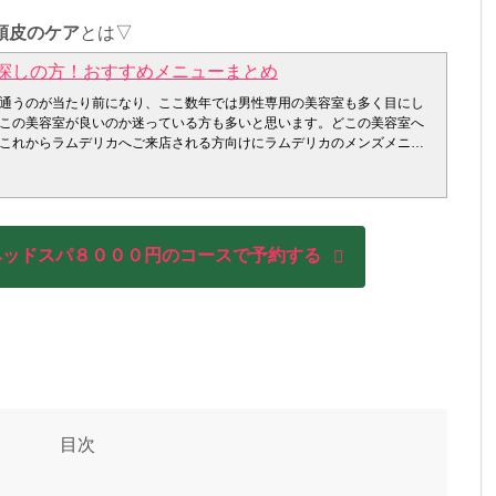
頭皮のケア
とは▽
探しの方！おすすめメニューまとめ
通うのが当たり前になり、ここ数年では男性専用の美容室も多く目にし
この美容室が良いのか迷っている方も多いと思います。どこの美容室へ
これからラムデリカへご来店される方向けにラムデリカのメンズメニュ
ました(^^) メンズでも安心できるカウンセリング こちらはラムデリカ
トです。
満ちて健康的な生活をおくれるために、今メンズのお客様にとって一番
いご希望は何なのか。髪と頭皮のプロとして、しっかりとカウンセリン
みで１番多いのはやはり抜け毛。
ヘッドスパ８０００円のコースで予約する
ングとしましては、お客様のお悩みを伺う事はもちろん。スコープを使
ベルの毛穴や頭皮の角質を見させていただきます。お客様の頭皮の状態
ッドスパを始めたり、頭皮ケアをアドバイスすることは診察もせずに手
のです。初めてのお客様がお悩みを気軽に相談していただけるようにカ
用意しております。いくつも質問がありご面倒だと思われる方もいらっ
直接悩みを伝えるのが苦手な方にはとても好評なカウンセリングシート
えるため、お悩みを解決するため、是非ともラムデリカを美容パートナ
い。
ット予約受付ております。
っかく美容室へ来たのだから家では出来ない頭皮のケアをしたいですよ
来ないラムデリカ特有の抜け毛対策・頭皮ケアをご紹介していきます。