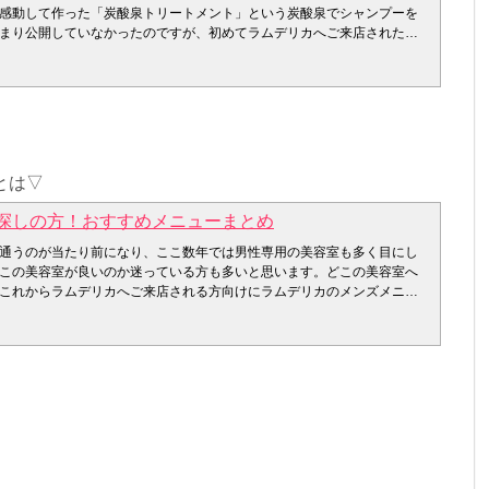
ザ・グルーミング)の頭皮環境ケア
感動して作った「炭酸泉トリートメント」という炭酸泉でシャンプーを
を育てるには、まず髪の土台となる頭皮のケアが重要！ THE
まり公開していなかったのですが、初めてラムデリカへご来店されたお
グルーミング)のシャンプーは過剰に分泌された皮脂を抑え、汚れもしっかり
った為、この度「炭酸泉トリートメント」のクーポンをお作りしまし
ザ・グルーミング) の育毛ケア
500円+炭酸泉500円のところ2117円(税込み) 炭酸泉トリートメント
うのがあります。 男性特有のヘアサイクルに着目し、ヘアサイクル内の
の退行期を抑制します。
く理由 ・時間がかからない
タイミングを遅くします。
必要な時間はシャンプーをしている時間だけです。放置時間や洗い流す
（ザ・グルーミング)のエクスターナルケア
せん！ なので他のメニューと組み合わせても時間を気にする必要があり
とは▽
すよね？
と組み合わせて予約する
ントを併用して使うことで、ドライ直後から髪のボリュームアップ感を
探しの方！おすすめメニューまとめ
のボリュームアップを感じる事ができます☆
流さない、、などと手間がかからないと本当に効果があるのか不安にな
（ザ・グルーミング)のシャンプーとトリートメントでボリュームアップできる
トメントの効果は皆さんに実感頂けています！
通うのが当たり前になり、ここ数年では男性専用の美容室も多く目にし
アップエンパワーシステム』！
をする前
この美容室が良いのか迷っている方も多いと思います。どこの美容室へ
パワーシステム』とは、資生堂プロフェッショナル独自のボリュームア
した後
これからラムデリカへご来店される方向けにラムデリカのメンズメニュ
です。 この独自のテクノロジーによりシャンプーとトリートメントの2ス
髪がサラサラになるのか！？
ました(^^) メンズでも安心できるカウンセリング こちらはラムデリカ
のボリュームを実感することができます。
気中のゴミや排気ガスなどが付いています。その空気中のゴミや排気ガ
トです。
思い通りのスタイリングがきまる髪に導きます。
りを悪くしているのです！髪の手触りが悪くなる原因は髪のダメージだ
満ちて健康的な生活をおくれるために、今メンズのお客様にとって一番
（ザ・グルーミング）のスキンケア
いご希望は何なのか。髪と頭皮のプロとして、しっかりとカウンセリン
早く見た目が老けるという事例に着目したスキンケアアイテム。 肌を知り
ことで日頃のシャンプーでは、落ちない空気中のゴミや排気ガスなどの
みで１番多いのはやはり抜け毛。
ー資生堂だからこそ可能にした肌ケア商品です。
りが良くなります！
ングとしましては、お客様のお悩みを伺う事はもちろん。スコープを使
（ザ・グルーミング）のスキンケアは大きく分けて3つ
ベルの毛穴や頭皮の角質を見させていただきます。お客様の頭皮の状態
脂をコントロールし、肌トラブルを防ぎます。
酸化炭素)が溶け込んだお湯のことです。日本の温泉法では、お湯1リット
ッドスパを始めたり、頭皮ケアをアドバイスすることは診察もせずに手
なうるおいを十分に補うことで、肌の機能を整えます。肌荒れを防ぎ、乾燥
以上(250ppm)溶けたものが炭酸泉と定義されており、その中でも、
のです。初めてのお客様がお悩みを気軽に相談していただけるようにカ
なくします。
を高濃度炭酸泉と言います。
用意しております。いくつも質問がありご面倒だと思われる方もいらっ