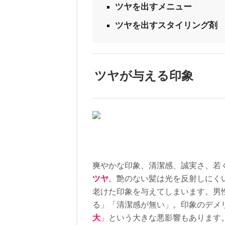
頭皮ケアでは欠かすこと
ツヤを出すメニュー
ンプーでしっかり毛穴の
頭皮を見てみると、意外
ツヤを出すスタイリング剤
が綺麗だったり、シャン
リング剤が残っていたり
を把握しなければ抜け毛
す。なので頭皮の集中ケ
頭皮が乾燥している状態
ツヤが与える印象
り把握した上でカウンセ
ちない頭皮の汚れを自分
ただ今無料で頭皮診断実
ンはこちら
その他のメニューも24
炭酸泉 髪が生えてくる最低条件は2つ。・頭皮の血行が良い事・頭皮が潤っている事頭皮の血行を
良くするために家でも今
頭皮を指で動かしてみて
ッサージをするのが面倒
泉とはお湯の中に二酸化
プーでは落ちない角質
爽やかな印象、清潔感、誠実さ、若
炭酸泉の炭酸ガス（CO
ツヤ
。艶のない髪は光を反射しにく
み酸素（O2）不足と認
老けた印象を与えてしまいます。男
ります。血行が良くなる
くて丈夫な髪が生えて
る」「清潔感が無い」。印象のデメ
一人でも多く炭酸泉を体
大
」という大きな悪影響もあります
５％OFF】のクーポンを