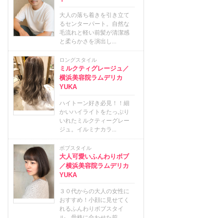
大人の落ち着きを引き立て
るセンターパート。自然な
毛流れと軽い前髪が清潔感
と柔らかさを演出し...
ロングスタイル
ミルクティグレージュ／
横浜美容院ラムデリカ
YUKA
ハイトーン好き必見！！細
かいハイライトをたっぷり
いれたミルクティーグレー
ジュ。イルミナカラ...
ボブスタイル
大人可愛いふんわりボブ
／横浜美容院ラムデリカ
YUKA
３０代からの大人の女性に
おすすめ！小顔に見せてく
れるふんわりボブスタイ
ル。骨格に合わせた前...