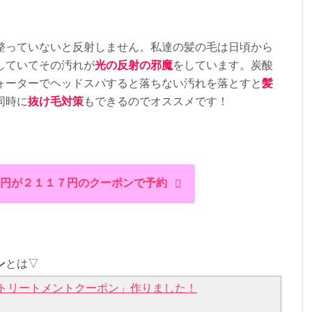
高濃度炭酸泉でのお肌のケア。きめ細かくやわらかな高濃度炭酸泉の泡
りながらベタつきや汚れを取り除きます。毛穴の気にならない清潔感の
ャンプーをしている間にできるのでお時間をとらせません。毛穴の汚れ
出したい方は是非高濃度炭酸泉パックをオススメします！
整っていないと反射しません。私達の髪の毛は日頃から
ト+ヘッドスパ8800円が25%OFFの6600円で予約できるクーポンはこち
していてその汚れが
光の反射の邪魔
をしています。炭酸
のメニューも24時間ネット予約受付中
ォーターでヘッドスパすると落ちない汚れを落とすと
髪
同時に
抜け毛対策
もできるのでオススメです！
らも好まれる香りをブレンド・パチュリ・ユーカリ・イランイラン な
完熟柚子お香などに使われる沈香を使用。更に、個性のある男らしさを
ーバルも調合しています。ぜひラムデリカで実際の香りをお試し下さい
の方や香りを体感したい方などカットのメニューの中のシャンプーをTHE
グルーミング)のシャンプーに変えることも可能なので、ぜひお気軽にご相談
や汗のにおいを抑えながらも、心地よい香りでリラックスできます☆シャンプ
G（ザ・グルーミング)に変えるだけでなく、THE GROOMING（ザ・グルー
円が２１１７円のクーポンで予約
ースメニューもございます(^^)このブログの最後にTHE
グルーミング)コースメニューを載せておきますので気になる方はご覧下さい
された方でも当日ご来店されてけらTHE GROOMING（ザ・グルーミン
変更も喜んで承ります(^^)
ラムデリカのオンラインショップにて販売しております☆ ラムデリカの
ps://lumderica.buyshop.jp/2
ン
とは▽
ンでは、思い通りのスタイリングができない原因「ボリュームの少な
のなさ」 この事に着目した集中ケア。
トリートメントクーポン」作りました！
アに合わせて、継続的なホームケアを行うことで、その効果を実感して