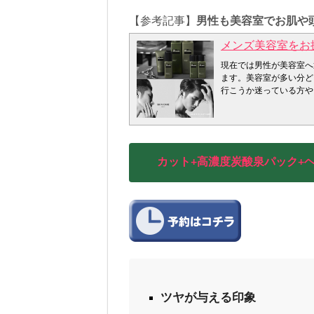
【参考記事】
男性も美容室でお肌や
メンズ美容室をお
現在では男性が美容室へ
ます。美容室が多い分ど
行こうか迷っている方や
ーコースなどをまとめてみ
のカウンセリングシー
メンズのお客様も輝きに
必要な事は何か。伝えた
グいたします。男性の悩
カット+高濃度炭酸泉パック+
抜け毛対策のカウンセリ
い、肉眼では見えないレ
を把握していないのにヘ
術を始めてしまう様なも
ウンセリングシートをご
しゃるとは思いますが、
です。あなたの願望を叶
ーとしてご利用くださ
ラムデリカは24時間ネ
メンズの抜け毛対策 せ
ね？ここではお家では出
ツヤが与える印象
マイクロスコープ