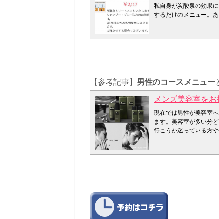
THE GROOMING（
私自身が炭酸泉の効果に
健康でハリコシのある髪
するだけのメニュー。あ
GROOMING（ザ・
客様にあまりにも好評だ
と取り除きます。
た！
THE GROOMING（
通常シャンプー・ブロー3
髪にはヘアサイクルとい
2117円で予約する
成長期を延長させ、髪
お客様が驚
髪の毛1本1本の抜ける
炭酸泉トリートメントに
THE GROOMING
時間など一切必要ありま
【参考記事】
男性のコースメニュー
シャンプーは毎日しま
ません！ 他のメニュー
シャンプーとトリートメ
・確かな効果
メンズ美容室をお
実感できます！ 毎日髪
時間がかからない、洗い
THE GROOMING
りますが炭酸泉トリー
現在では男性が美容室へ
仕組みは『ボリューム
炭酸泉トリートメント
ます。美容室が多い分ど
『ボリュームアップエン
炭酸泉トリートメントを
行こうか迷っている方や
ップテクノロジーのこと
なぜシャンプーだけで
ーコースなどをまとめてみ
テップだけで瞬時に髪
私達の髪の毛には日頃空
のカウンセリングシー
髪にボリュームを与え
スなどの汚れが髪の手触
メンズのお客様も輝きに
THE GROOMING
けではないのです！
必要な事は何か。伝えた
男性は女性より約10年
炭酸泉でシャンプーする
グいたします。男性の悩
尽くした化粧品メーカ
汚れが落ちて髪の手触
抜け毛対策のカウンセリ
THE GROOMING
・炭酸泉とは
い、肉眼では見えないレ
1，皮脂ケア 過剰な皮
炭酸泉とは炭酸ガス(二
を把握していないのにヘ
2，保湿ケア 肌に必要
ルに炭酸ガスが0.25g
術を始めてしまう様なも
による小じわを目立た
1000ppm以上のもの
ウンセリングシートをご