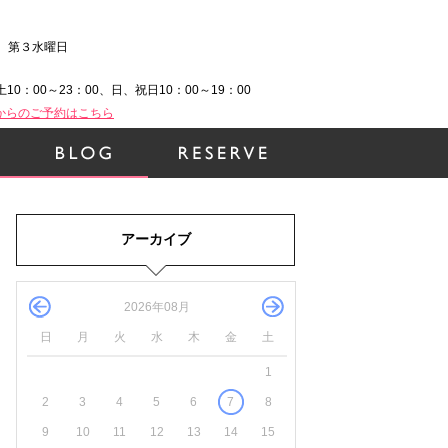
、第３水曜日
土10：00～23：00、日、祝日10：00～19：00
Bからのご予約はこちら
アーカイブ
2026年08月
日
月
火
水
木
金
土
1
2
3
4
5
6
7
8
9
10
11
12
13
14
15