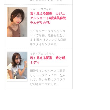
ショートスタイル
若く見える髪型 カジュ
アルショート/横浜美容院
ラムデリカYU
スッキリナチュラルなショ
ートで暗髪、黒髪も似合い
ます!耳かけアレンジも◎簡
単スタイリング＆似...
ミディアムスタイル
若く見える髪型 透け感
ミディ
鎖骨ラインをべースに顔周
りとトップにレイヤーを入
れて、巻いた時にフワフワ
な動きが出やすくカ...