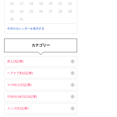
16
17
18
19
20
21
22
23
24
25
26
27
28
29
30
31
今月のカレンダーを表示する
カテゴリー
求人(3記事)
ヘアケア剤(2記事)
ママ向け(10記事)
YUKAの休日(14記事)
メンズ(41記事)