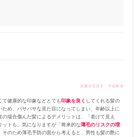
のできないスコープ。自分の毛穴を見たことはありますか？日頃のシャ
汚れを落とす頭皮ケアが出来ている自信は有りますか？？？スコープで
な事に気付きます！日頃の頭皮の洗い方に自信のない方でも意外に毛穴
プーにこだわっているのに、スコープで頭皮を見てみると角質やスタイ
します。スコープを使わないと頭皮と毛穴は分かりません。頭皮の状態
対策の頭皮ケアやアドバイスが出来ません。頭皮の代謝は1人1人違いま
アの周期も1人1人違います。ラムデリカでは、スコープを使いお客様の
なのか、油分が多い状態なのかを見させていただき頭皮の状態をしっか
リングいたします！更に普段見えない毛穴の汚れや、シャンプーでは落
の目で見ることによりお手入れへの意識が高まります！
施中☆ 頭皮診断と炭酸泉毛穴クレンジングが無料カット5500円のクーポ
時間ネット予約受付中
すぐできる事は頭皮をマッサージすることです！毎日少しでもいいので
ください！頭皮がちゃんと動かせているか心配な方や、自分で頭皮のマ
スタイリスト ＹＵＫＡ
な方は頭皮の血行が炭酸泉で簡単に良くなるのはご存知ですか？？炭酸
炭素が溶けているだけのものをゆうのですが、効果は絶大！日頃シャン
や毛穴の汚れまで落としてくれます！！
くて健康的な印象などとても
印象を良く
してくれる髪の
2）が溶け込んだお湯に頭皮が触れると、頭皮の毛細血管にCO2が入り込
いため、パサパサな見た目になってしまい、年齢以上に
識した体が血管を広げ、血行を促進します。すると、血液の流れが良くな
性の場合傷んだ髪によるデメリットは、「老けて見え
と、毛根にしっかり栄養が届きます！しっかり栄養が届いた毛根から太
きます！
リットも、気になりますが「将来的な
薄毛のリスクの増
験していただきたく菅原を指名のお客様限定ですが【炭酸泉４
。
そのため薄毛予防の面から考えると、男性も髪の艶に
作りました！(通常シャンプー・ブロー¥3500+炭酸泉500円) 炭酸泉