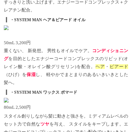
すっきりと洗い上げます。
エナジーコードコンプレックス＋ク
レアチン配合。
・
SYSTEM MAN
ヘア＆ビアード
オイル
50mL 3,200
円
重くない、
新発想。
男性もオイルでケア。
コンディショニン
グ
を目的としたエナジーコードコンプレックスのリピッド
(
オ
レイン酸・オレイン酸グリセリン
)
を配合。
ヘア
・
ビアード
（ひげ）を
保湿
し、
軽やかでまとまりのあるいきいきとした
髪へ。
・
SYSTEM MAN
ワックス
ポマード
80mL 2,500
円
スタイル創りしながら髪に動きと強さを。
ミディアムレベルの
セット力で自然な
ツヤ
を与え、
スタイルをキープします。
エ
ナジーコードコンプレックス＋クレアチン配合でいきいきとし