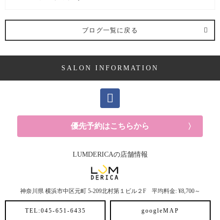
抜け毛 (3記事)
ブログ一覧に戻る
施術メニュー (16記事)
SALON INFORMATION
パーマ (1記事)
カラー (6記事)
トリートメント (9記事)
優先予約はこちらから
おすすめアイテム (20記事)
LUMDERICAの店舗情報
スタイリング剤 (3記事)
神奈川県
横浜市中区元町
5-209北村第１ビル２F
平均料金: ¥8,700～
トリートメント (2記事)
TEL:045-651-6435
googleMAP
シャンプー (4記事)