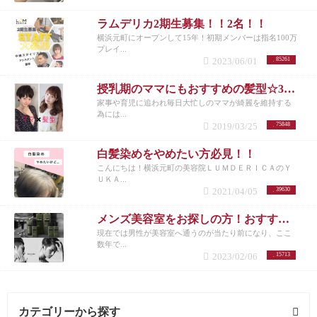
ラムデリカ2期生募集！！2名！！
横浜元町にオープンして15年！初期メンバーは指名100万
プレイ...
2023/06/01
85261
授乳期のママにもおすすめの髪型☆30代女性を若く見せるスタイル特集☆
家事や育児に追われ毎日大忙しのママが綺麗を維持する
為には...
2019/03/25
75848
白髪染めをやめたい方必見！！
こんにちは！横浜元町の美容院ＬＵＭＤＥＲＩＣＡのＹ
ＵＫＡ...
2021/04/05
39630
メンズ美容室をお探しの方！おすすめメニューまとめ
現在では男性が美容室へ通うのが当たり前になり、ここ
数年で...
2023/02/06
15713
カテゴリーから探す