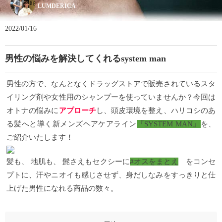
LUMDERICA
2022/01/16
男性の悩みを解決してくれるsystem man
男性の方で、なんとなくドラッグストアで販売されているスタ
イリング剤や女性用のシャンプーを使っていませんか？今回は
オトナの悩みに
アプローチ
し、頭皮環境を整え、ハリコシのあ
る髪へと導く新メンズヘアケアライン
『
SYSTEM MAN
』
を、
ご紹介いたします！
髪も、
地肌も、
髭さえもセクシーに
#
オスをまとえ
をコンセ
プトに、汗やニオイも感じさせず、
身だしなみをすっきりと仕
上げ
た男性になれる商品の数々。