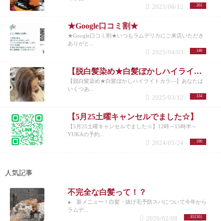
2025/06/12
201
★Google口コミ割★
★Google口コミ割★いつもラムデリカにご来店いただき
ありがと...
2025/04/03
146
【脱白髪染め★白髪ぼかしハイライトカラ―】
【脱白髪染め★白髪ぼかしハイライトカラ―】あなたは
いくつあ...
2025/03/12
334
【5月25土曜キャンセルでました☆】
【5月25土曜キャンセルでました☆】12時～15時半～
YUKAの予約...
2024/05/24
190
人気記事
不完全な白髪って！？
● 新メニュー！白髪・抜け毛予防スパについて今年から
ラムデ...
2026/02/08
852301