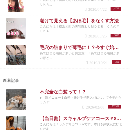
ＵＫＡ...
2020/04/22
4727
老けて見える【あほ毛】をなくす方法
こんにちは！横浜元町の美容院ＬＵＭＤＥＲＩＣＡのＹ
ＵＫＡ...
2020/03/25
3092
毛穴の詰まりで薄毛に！？今すぐ始めたい「薄毛対策」
あてはまる項目が多いと要注意！！あてはまる項目が多
いほど...
2019/10/21
255
新着記事
不完全な白髪って！？
● 新メニュー！白髪・抜け毛予防スパについて今年から
ラムデ...
2026/02/08
852301
【当日割】スキャルプケアコース￥8200
こんにちは！ラムデリカYUKAです。本日予約状況にゆと
りがあ...