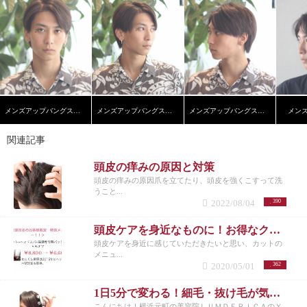
メンズアップバングスタイル
メンズアップバングスタイル
メンズアップバングスタイル
メン
関連記事
頭皮の痒みの原因と対策
頭皮の痒みの原因爪を立てたり、頭皮を強くこすって洗
うこと...
2022/08/04
390
頭皮ケアを身近なものに！お得なクーポンつくりました！
頭皮ケアを身近に感じていただきたいと思い、カットの
メニュ...
2020/05/01
362
1日5分で変わる！細毛・抜け毛が気になり始めてる方必見！【横浜美容院ラムデリカYUKA】
こんにちは！横浜元町の美容院ＬＵＭＤＥＲＩＣＡのＹ