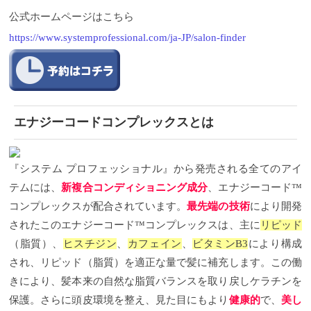
公式ホームページはこちら
https://www.systemprofessional.com/ja-JP/salon-finder
エナジーコードコンプレックスとは
『システム
プロフェッショナル』から発売される全てのアイ
テムには、
新複合コンディショニング成分
、エナジーコード
™
コンプレックスが配合されています。
最先端の技術
により開発
されたこのエナジーコード
™
コンプレックスは、主に
リピッド
（脂質）、
ヒスチジン
、
カフェイン
、
ビタミン
B3
により構成
され、リピッド（脂質）を適正な量で髪に補充します。この働
きにより、髪本来の自然な脂質バランスを取り戻しケラチンを
保護。さらに頭皮環境を整え、見た目にもより
健康的
で、
美し