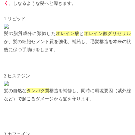
く
、しなるような髪へと導きます。
1.リピッド
髪の脂質成分に類似した
オレイン酸
と
オレイン酸グリセリル
が、髪の細胞セメント質を強化、補給し、毛髪構造を本来の状
態に保つ手助けをします。
2.ヒスチジン
髪の自然な
タンパク質
構造を補修し、同時に環境要因（紫外線
など）で起こるダメージから髪を守ります。
3.カフェイン