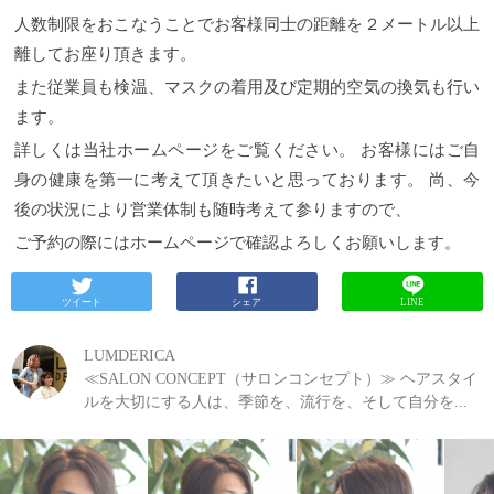
メします！
高濃度炭酸泉パック+カット+ヘッドスパ
密接な関係あると考えています。
systemトリートメ
補充する為には先ずヘッドスパはしなくてはなりま
8800円が25%OFFの6600円で予約できるクーポンはこ
人数制限をおこなうことでお客様同士の距離を２メートル以上
ントを扱っている美容室はごくごく一部です。選ば
せん！ ヘッドスパと聞くと「マッサージ」「リラク
ちら
高濃度炭酸泉パック以外のメニューも24時間ネ
れたサロンでしか取り扱う事ができません。WELLA
離してお座り頂きます。
ゼーション」などのイメージかと思いますが、ラム
ット予約受付中
香りも魅力の１つ！
男性らしさの中
独自のパーソナル診断や髪とトリートメントに関す
デリカのヘッドスパは頭皮や髪がどのくらいの水分
に女性からも好まれる香りをブレンド・パチュリ・
また従業員も検温、マスクの着用及び定期的空気の換気も行い
る正しい知識を習得することで認定を受ける事がで
があるのか、油分が多いのか、などなど頭皮や髪の
ユーカリ・イランイラン などをベースに・ヒノ
きます。実際にsystemトリートメントを体験していた
現在の状態がわかります！ 現在の状態が分かると日
ます。
キ・完熟柚子お香などに使われる沈香を使用。更
だければ普通のトリートメントとは全く違う事に気
頃のシャンプーの仕方などのアドバイスもできま
に、個性のある男らしさを印象付けるウッディ・ハ
詳しくは当社ホームページをご覧ください。
付いていただけると思います。
ラムデリカはsystem
お客様にはご自
す！ ラムデリカでヘッドスパをしていただいたお客
ーバルも調合しています。ぜひラムデリカで実際の
トリートメント取扱いサロンに認定されています。
様にはヘッドスパ後に日頃のシャンプーやお手入れ
身の健康を第一に考えて頂きたいと思っております。
尚、今
香りをお試し下さい(^^)ご購入をお考えの方や香りを
通常リタッチ 5000円， シャンプー・ブロー3500円，
などのアドバイスもしっかりしていきます！
ラムデ
体感したい方などカットのメニューの中のシャンプ
後の状況により営業体制も随時考えて参りますので、
systemトリートメント5000円 合計14850円のところ
リカのヘッドスパの流れ
一番初めに ヘッドスパに使
ーをTHE GROOMING（ザ・グルーミング)のシャン
45%オフの税込み8167円のクーポンはコチラ 8167円
う化粧水を見ていただきます。
この化粧水がヘッド
プーに変えることも可能なので、ぜひお気軽にご相
ご予約の際にはホームページで確認よろしくお願いします。
のお得なクーポンはコチラ
ホームケア商品も充実
い
スパの機会の中を循環しこの化粧水を頭皮に流しな
談ください(^^)！皮脂や汗のにおいを抑えながらも、
つも健康で美しい髪でいて頂くために、自宅でのホ
がらマッサージをしていきます。
そし最後にこの化
心地よい香りでリラックスできます☆シャンプーを
ームケアの重要性をしっかり丁寧に説明し、お客様
粧水を取り出して見る事ができます！ こちらです↓
THE GROOMING（ザ・グルーミング)に変えるだけ
ツイート
シェア
LINE
に合ったシャンプーをご提案します。数多くのホー
ヘッドスパをする前と後でどのくらい化粧水の量が
でなく、THE GROOMING（ザ・グルーミング)専用
ムケアの中からお客様の髪質やお悩みに合わせて選
減ったかと、濁り具合で髪と頭皮の油分と水分のバ
集中ケアのコースメニューもございます(^^)このブロ
びます。
ラムデリカはウエラsystemシリーズ正規取
ランスが分かります！
そして次に フィルターの汚れ
LUMDERICA
グの最後にTHE GROOMING（ザ・グルーミング)コ
扱店です。
【新型コロナウィルス自粛要請に関し
を見ていただきます。
この汚れは水中に浮いている
≪SALON CONCEPT（サロンコンセプト）≫ ヘアスタイ
ースメニューを載せておきますので気になる方はご
て】
当店では引き続き、同時間に入店できるお客様
汚れと水面に浮いている汚れとでは種類が違いま
覧下さい☆またカットのみでご予約された方でも当
ルを大切にする人は、季節を、流行を、そして自分を...
の人数制限を設けて営業致します。 人数制限をおこ
す。汚れの種類が分かれば、日頃のシャンプーの仕
日ご来店されてけらTHE GROOMING（ザ・グルーミ
なうことでお客様同士の距離を２メートル以上離し
方やスタイリング剤などのアドバイスができます。
ング)コースメニューへのご変更も喜んで承ります
てお座り頂きます。 また従業員も検温、マスクの着
梅雨時期の髪の広がりをケアしながら日頃のシャン
(^^)
資生堂ザグルーミングはラムデリカのオンライ
用及び定期的空気の換気も行います。 詳しくは当社
プーやスタイリング剤などのアドバイスを受けれま
ンショップにて販売しております☆ ラムデリカのオ
ホームページをご覧ください。 お客様にはご自身の
す(^ ^)
ラムデリカのオンラインショップでは頭皮ケ