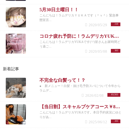
ュームアップエンパワーシステム』とは、資生堂プ
することを切に願います。
ご予約心よりお待ちして
ロフェッショナル独自のボリュームアップテクノロ
5月30日土曜日！！
おります。
ラムデリカ 菅原
ジーのことです。 この独自のテクノロジーによりシ
こんにちは！ラムデリカＹＵＫＡです（＾ｖ＾）緊急事
ャンプーとトリートメントの2ステップだけで瞬時に
態宣言...
髪のボリュームを実感することができます。
髪にボ
2020/05/29
219
リュームを与え思い通りのスタイリングがきまる髪
に導きます。
THE GROOMING（ザ・グルーミン
コロナ疲れ予防に！ラムデリカYUKAおすすめ自家製スムージー♡
グ）のスキンケア
男性は女性より約10年早く見た目
こんにちは！ラムデリカYUKAです(^^)皆さんお家時間ど
が老けるという事例に着目したスキンケアアイテ
う過ご...
ム。 肌を知り尽くした化粧品メーカー資生堂だから
2020/05/08
363
こそ可能にした肌ケア商品です。
THE
GROOMING（ザ・グルーミング）のスキンケアは大
きく分けて3つ
1，皮脂ケア 過剰な皮脂をコントロー
新着記事
ルし、肌トラブルを防ぎます。
2，保湿ケア 肌に必
要なうるおいを十分に補うことで、肌の機能を整え
ます。肌荒れを防ぎ、乾燥による小じわを目立たな
不完全な白髪って！？
くします。
3，集中ケア 新陳代謝を効果的に高め、
● 新メニュー！白髪・抜け毛予防スパについて今年から
肌本来の健康的な状態に導きます。
しっかりと保湿
ラムデ...
できる仕組みは『モイスチャーエンパワーシステ
2026/02/08
852303
ム』 化粧水＋保湿美容液を2ステップ使用すること
で、飛躍的な効果を発揮する資生堂プロフェッショ
【当日割】スキャルプケアコース￥8200
ナル独自の保湿テクノロジー。角層内でうるおいを
こんにちは！ラムデリカYUKAです。本日予約状況にゆと
密閉するので、保湿効果はあるのに肌がベタつきま
りがあ...
せん！
普段ご使用頂く商品に関しても お気軽にご質
2025/06/12
203
問ください。
ラムデリカではオンラインショップで