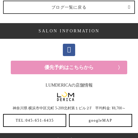
抜け毛 (3記事)
自由にご利用いただける清浄液を設置。 ・施術時に
ブログ一覧に戻る
おいてスタッフの手の清浄を実施。 ・スタッフのマ
スク着用 ・スタッフの出勤前の検温 ・セット椅子や
施術メニュー (16記事)
シャンプー椅子、タブレット、雑誌などお客様が直
接手に触れる箇所にもアルコール消毒を徹底してお
SALON INFORMATION
ります。 ・一時間置きの喚気
ご予約に関しては、 世
パーマ (1記事)
の中休業するところが多くなっていることにより、3
月後半から4月でのご予約集中が予想されます。
ＬＵ
カラー (6記事)
ＭＤＥＲＩＣＡでは対策として、現在1日のご予約人
数を制限させていただき、一客一客の施術後も消毒
を徹底して行っております。 多くのイベントが自粛
トリートメント (9記事)
となっているものの卒園式、卒業式、入学式という
優先予約はこちらから
大事なイベントは小規模、時間短縮になりながらも
行われるところもあり、どうしても美容室でヘアメ
おすすめアイテム (20記事)
ンテナンスしたい方もいらっしゃるかと思います。
LUMDERICAの店舗情報
もちろん、お客様ご自身の健康状態を最優先に考慮
していただき、お越しいただくお客様には安心して
スタイリング剤 (3記事)
当店をご利用いただけたらと思いますので、よろし
くお願い致します。
早くこの事態が終息することを
神奈川県
横浜市中区元町
5-209北村第１ビル２F
平均料金: ¥8,700～
切に願います。
ご予約心よりお待ちしております。
トリートメント (2記事)
ラムデリカ 菅原
TEL:045-651-6435
googleMAP
シャンプー (4記事)