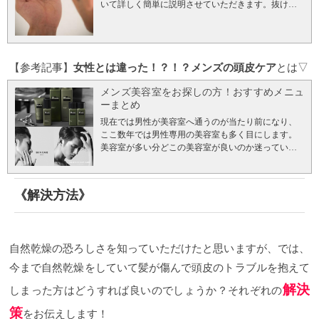
いて詳しく簡単に説明させていただきます。抜け毛
ます。
髪を傷めてしまう
爪を立てたり、頭皮を強く
が多くなってしまう原因はたくさん有りますが、
こすって洗うと頭皮だけでなく髪まで擦れてしまう
日々のちょっとした習慣を変えたり簡単な抜け毛対
ので、髪のキューティクルが剥がれてしまい、切れ
策を取り入れるだけで抜け毛を減らしたり予防する
髪や枝毛の原因になります。 またキューティクルが
事ができます。
今は抜け毛に困っていなくても将来
剥がれてしまうことで、髪の内部の水分が抜けパサ
【参考記事】
女性とは違った！？！？メンズの頭皮ケア
とは▽
抜け毛に困りたくない方もぜひご覧ください。今日
パサになってしまったり、ヘアカラーをしている場
から実践できる簡単なことばかりなのに効果は早い
合はカラー剤が抜けやすくなるので色落ちが早くな
メンズ美容室をお探しの方！おすすめメニュ
方で一カ月、遅い方でも半年という方たちをみてえ
ってしまったりします。
フケの原因になる
フケは、
ーまとめ
きました。 整髪料をつけたまま眠っている
必ずシャ
肌の新陳代謝により頭皮の角質が剥がれただけのも
ンプーでスタイリング剤を洗い流してから寝ましょ
現在では男性が美容室へ通うのが当たり前になり、
のなのですが、爪を立ててシャンプーすることによ
う！朝髪に付けたスタイリング剤は1日空気に触れる
ここ数年では男性専用の美容室も多く目にします。
り頭皮が傷つき、角質が剥がれやすくなります。 そ
事で酸化し、夜にはただの汚れとなります。空気中
美容室が多い分どこの美容室が良いのか迷っている
うすると皮膚の角質層がボロボロととれてしまい、
の雑菌や排気ガスなども付いています。なので、
方も多いと思います。どこの美容室へ行こうか迷っ
それが乾いた時にフケになります。
余計に頭がかゆ
「整髪料をつけたまま眠っている」のではなく正し
ている方やこれからラムデリカへご来店される方向
くなりやすくなる！
日中、気づいたら頭をかいてい
くは「汚れや雑菌を付けたまま眠っている」という
けにラムデリカのメンズメニューコースなどをまと
たり、少し汗をかいただけで頭がかゆくなったりし
《解決方法》
事なのです。更に、抜け毛対策は枕を清潔に保つこ
めてみました(^^) メンズでも安心できるカウンセリ
ていませんか？ もしあなたが普段爪を立てたり、頭
とも大切です。まずは、身の周りが清潔に保たれて
ング こちらはラムデリカのカウンセリングシートで
皮を強くこすってシャンプーしていたとしたら原因
いるか確認しましょう！
カット+ヘッドスパ+高濃度
す。
メンズのお客様も輝きに満ちて健康的な生活を
はそれかもしれません。 気持ちがいいからって爪を
炭酸泉パック¥8800が25%オフの¥6600で予約できるク
おくれるために、今メンズのお客様にとって一番必
立ててシャンプーしていたり、そのほうがしっかり
自然乾燥の恐ろしさを知っていただけたと思いますが、では、
ーポンはこちら↓ カット+ヘッドスパ+高濃度炭酸泉
要な事は何か。伝えたいご希望は何なのか。髪と頭
洗えていると思っているとしたらそれは全くの間違
パック25%オフのクーポンで予約する
その他メニュ
皮のプロとして、しっかりとカウンセリングいたし
いで、むしろ逆効果なんです。
爪を立てたり、頭皮
今まで自然乾燥をしていて髪が傷んで頭皮のトラブルを抱えて
ーも24時間ネット予約受付中☆
髪を洗ったあとに乾
ます。男性の悩みで１番多いのはやはり抜け毛。
抜
を強くこすって洗わなくても爽快になるシャンプー
かさずに寝ている
髪は必ず乾かしてから寝ましょ
解決
け毛対策のカウンセリングとしましては、お客様の
爪を立てたり、頭皮を強くこすってシャンプーしな
しまった方はどうすれば良いのでしょうか？それぞれの
う！寝ている間に枕等にいる雑菌が頭皮の炎症など
お悩みを伺う事はもちろん。スコープを使い、肉眼
くても、頭皮を傷めずに爽快感のあるシャンプーを
策
の原因になる恐れもあります。雑菌が繁殖する条件
をお伝えします！
では見えないレベルの毛穴や頭皮の角質を見させて
ご紹介いたします。
アリミノスパークリングシャン