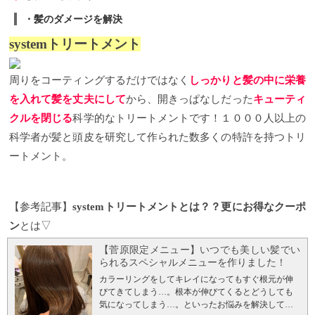
は1.温度 2.タンパク質 3.湿度です。一般的には 30～
いただきます。お客様の頭皮の状態を把握していな
プー
メンソールの爽快な気持ちをさもあるのですが
・髪のダメージを解決
40℃を至適温度とする菌が多いので、人の体温は菌
いのにヘッドスパを始めたり、頭皮ケアをアドバイ
泡で出てくるタイプなので泡立ちが悪く困っている
にとってとても良い温度なのです。そして私達の肌
スすることは診察もせずに手術を始めてしまう様な
方などにもオススメです。 さらに二酸化炭素が溶け
system
トリートメント
はタンパク質でできています。そこで髪を乾かさず
ものです。初めてのお客様がお悩みを気軽に相談し
込んでいる炭酸シャンプーなので日ごろのシャンプ
に寝てしまえば、雑菌が繁殖する条件の「湿度」も
ていただけるようにカウンセリングシートをご用意
ーでは落ちない汚れが落ちる特殊なシャンプーです
揃ってしまいます。体温は変えられないので、頭皮
しております。いくつも質問がありご面倒だと思わ
なので洗い上がりもとても気持ちがいいです。
アリ
周りをコーティングするだけではなく
しっかりと髪の中に栄養
に皮脂や角質などの余計なタンパク質を残さないよ
れる方もいらっしゃるとは思いますが、直接悩みを
ミノスパークリングシャンプーはラムデリカのオン
うに丁寧に頭皮を洗い、余分な水分が残らないよう
伝えるのが苦手な方にはとても好評なカウンセリン
ラインショップにて販売しております☆ ラムデリカ
を入れて髪を丈夫にして
から、開きっぱなしだった
キューティ
にしっかり髪を乾かしましょう！更に濡れたまま寝
グシートです。あなたの願望を叶えるため、お悩み
のオンラインショップはこちら↓
クルを閉じる
科学的なトリートメントです！１０００人以上の
てしまうと、頭皮が冷えます。頭皮が冷えると血行
を解決するため、是非ともラムデリカを美容パート
https://lumderica.buyshop.jp/2
【新型コロナウィルス自
が悪くなり、髪が細くなったり、抜け落ちてしまい
ナーとしてご利用ください。
ラムデリカは24時間ネ
粛要請に関して】
当店では引き続き、同時間に入店
科学者が髪と頭皮を研究して作られた数多くの特許を持つトリ
ます。 頭皮を冷やさないようにするのも抜け毛対策
ット予約受付ております。
メンズの抜け毛対策 せっ
できるお客様の人数制限を設けて営業致します。 人
ートメント。
の1つです。頭皮の血行を良くするのにはヘッドスパ
かく美容室へ来たのだから家では出来ない頭皮のケ
数制限をおこなうことでお客様同士の距離を２メー
や炭酸泉がオススメです。
カット+ヘッドスパ+高濃
アをしたいですよね？ここではお家では出来ないラ
トル以上離してお座り頂きます。 また従業員も検
度炭酸泉パック¥8800が25%オフの¥6600で予約できる
ムデリカ特有の抜け毛対策・頭皮ケアをご紹介して
温、マスクの着用及び定期的空気の換気も行いま
クーポンはこちら↓ カット+ヘッドスパ+高濃度炭酸
いきます。 マイクロスコープ
頭皮ケアでは欠かすこ
す。 詳しくは当社ホームページをご覧ください。 お
【参考記事】
systemトリートメントとは？？更にお得なクーポ
泉パック25%オフのクーポンで予約する
その他メニ
とのできないスコープ。自分の毛穴を見たことはあ
客様にはご自身の健康を第一に考えて頂きたいと思
ューも24時間ネット予約受付中☆
シャンプーが合っ
りますか？日頃のシャンプーでしっかり毛穴の汚れ
っております。 尚、今後の状況により営業体制も随
ン
とは▽
ていない
シャンプーはたくさん種類がありますが皆
を落とす頭皮ケアが出来ている自信は有ります
時考えて参りますので、 ご予約の際にはホームペー
さんはどうやってシャンプーを選んでますか？広告
か？？？スコープで頭皮を見てみると、意外な事に
ジで確認よろしくお願いします。
【菅原限定メニュー】いつでも美しい髪でい
や、口コミだと思いますが、、そもそも自分の頭皮
気付きます！日頃の頭皮の洗い方に自信のない方で
られるスペシャルメニューを作りました！
の状態を知らないで自分に合ったシャンプーを選ぶ
も意外に毛穴が綺麗だったり、シャンプーにこだわ
カラーリングをしてキレイになってもすぐ根元が伸
のは不可能です。例えば頭皮が乾燥している人と頭
っているのに、スコープで頭皮を見てみると角質や
びてきてしまう…。根本が伸びてくるとどうしても
皮の代謝が良く頭皮が脂ぎってる人とでは同じ「抜
スタイリング剤が残っていたりします。スコープを
気になってしまう…。といったお悩みを解決してく
け毛を減らしたい」という悩みでもオススメできる
使わないと頭皮と毛穴は分かりません。頭皮の状態