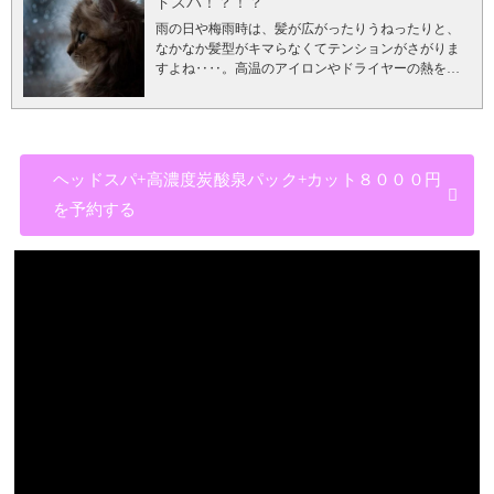
ドスパ！？！？
養が毛根にしっかり行き渡りこれから生えてくる髪
時間をかけて丁寧にぬるま湯で洗い流してくださ
した体が血管を広げ、血行を促進します。すると、
の毛も丈夫で健康なものにしてくれます。
炭酸泉シ
雨の日や梅雨時は、髪が広がったりうねったりと、
い。とくに、生え際など頭皮トラブルの原因となり
血液の流れが良くなります。血行が良くなると、毛
ャンプーだけのメニューもございます。 炭酸泉シャ
なかなか髪型がキマらなくてテンションがさがりま
ますのですすぎ残しがないよう注意することが大切
根にしっかり栄養が届きます！しっかり栄養が届い
ンプー通常4000円⇒2117円のクーポンはコチラ
通常
すよね‥‥。高温のアイロンやドライヤーの熱を当
です。心配な方は流し終わったと思ってから更に1分
た毛根から太くて丈夫な髪が生えてきます！
一人で
リタッチ 5000円， シャンプー・ブロー3500円， トリ
ててスタイリングが上手くいったとしても家を出て
流してみて下さい。頭皮のベタつきが気になってい
も多く炭酸泉を体験していただきたく菅原を指名の
ートメント5000円 合計14850円のところ45%オフの税
湿度の高い所へ行ってしまったら数分で崩れてしま
た方は次の日から頭皮のベタつきが軽減されますの
お客様限定ですが【炭酸泉４５％OFF】のクーポン
込み8167円 8167円のお得なクーポンはコチラ
う…。いつもより強いクセが出てしまったりと雨の
で、やってみてください。
日頃のシャンプーがしっ
を作りました！(通常シャンプー・ブロー¥3500+炭酸
3.systemトリートメント
systemトリートメントには種
日は大変！！！髪型が広がってしまっては一日の気
かり洗えているのか気になる方はラムデリカのヘッ
泉500円) 炭酸泉45%off2117円のクーポンはこちら
そ
類があり根元から毛先までカラーリングをした場合
分も下がってしまいますよね。今回は、そんな悩め
ドスパがオススメです！ラムデリカのヘッドスパで
の他のメニューも24時間ネット予約受付
こだわりの
ヘッドスパ+高濃度炭酸泉パック+カット８０００円
はカラー用のトリートメント(カラーのダメージを最
る「梅雨期の雨の日の髪の広がり解決策」をご紹介
は日頃のシャンプーでは落とし切れない頭皮と毛穴
ヘッドスパ
髪が生えてくる最低条件は2つ。・頭皮の
小限に抑えてくれるトリートメント)を使うのです
したいと思います！
【間違ったお手入れの仕方で、
を予約する
の汚れまでしっかりクレンジングしてくれます。
カ
血行が良い事・頭皮が潤っている事です。頭皮はヘ
が、根元しかカラーをしてない場合毛先にはお客様
更に髪を広げている！！！】 【髪が広がる原因と
ット+ヘッドスパ+高濃度炭酸泉パック¥8800が25%オ
ッドスパで潤いを与えましょう！ヘッドスパの技術
の髪質に合わせたトリートメントを使うことができ
は…？？？】 【日頃のシャンプーでは落ちない汚れ
フの¥6600で予約できるクーポンはこちら↓ カット+ヘ
を追求しているので効果が違います！リラクゼーシ
ます。 詳しくは下のsystemトリートメントとはをご
の落とし方】 【髪に水分をしっかり補充する為の基
ッドスパ+高濃度炭酸泉パック25%オフのクーポンで
ョンだけではない確かな効果！パイウォーターとい
覧下さい。
ラムデリカはウエラsystemトリートメン
礎ケア】 ラムデリカのヘッドスパの流れ
【間違った
予約する
その他メニューも24時間ネット予約受付中
う分子の小さな化粧水を使ったヘッドスパは効果が
ト正規取扱店です。
通常リタッチ 5000円， シャンプ
お手入れの仕方で、更に髪を広げている！！！】 髪
☆
習慣化しやすい抜け毛対策 １つで「育毛+寝癖直
違います！分子が小さいので潤いが奥まで浸透して
ー・ブロー3500円， トリートメント5000円 合計
が広がらないように市販のトリートメントをしっか
し+頭皮の抗炎症+消臭」ができてしまう優れた化粧
髪と頭皮に水分をあたえます！
ヘッドスパ+カット
14850円のところ45%オフの税込み8167円 8167円のお
り付けたり、リンスやコンディショナーをたっぷり
水をご紹介します。 ニューウェイジャパン ナノア
+高濃度炭酸泉パック8800円>>>25% OFF 6600円のク
得なクーポンでの予約はコチラ
4.ブローやコテでス
付けたり、洗い流さないトリートメントやオイルな
ミノプレミアムGCリセットミストプラス 200ml
ーポンはこちら ヘッドスパ+カット+高濃度炭酸泉パ
タイリング
最後はお好みのヘアスタイルにスタイリ
どを付けていませんか？この髪に付ける物を間違え
￥2420(税込み) 約60日分
年齢による髪の変化に対す
ック¥6600で予約できるクーポンはこちら
ヘッドスパ
ングいたします。
リタッチ ってどういいの？
フルカ
てしまうと逆に髪が広がってしまうのをご存知でし
る悩みにアプローチしたアミノ酸×15種類の植物エキ
のみやその他メニューも24時間ネット予約受付中☆
ラーとリタッチカラーのもっとも大きな違いとなる
ょうか？ 【髪が広がる原因とは…？？？】 髪が広が
ス＆カキタンニンで、地肌ケアと育毛ケアを叶える
メンズの身嗜み
男性の方は美容院で髪やお肌をケア
のは「染める範囲」です。リタッチは根元しか染め
る主な原因は3つ・髪が傷んでいる・髪に水分が足り
地肌用化粧水。香りはミント系で爽やかですので、
するのは女性だけだと考えていませんか？ ？男性の
ないので毛先が痛んでしまっているときもリタッチ
ない・髪に余計な物が付いている 1番見落としがちな
男女共にお客様からも好評です。朝の寝癖を直しし
メニューはカットだけだと思っていませんか？？せ
カラーなら毛先にダメージを与えることがありませ
のは3つ目の「髪に余計な物が付いている」です！1
ながら頭皮ケアもできる優れものです。 こんな方に
っかく美容室へ来たのだから、美容室でしかできな