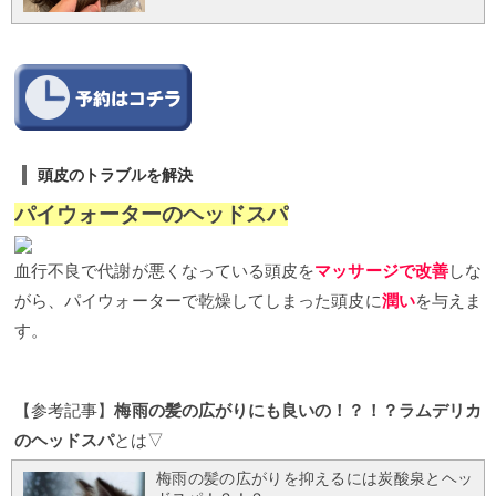
れるお得なクーポンを作りましたのでご紹介いたし
シャンプーは変わってきます。まずは自分の頭皮が
を把握しなければ抜け毛対策の頭皮ケアやアドバイ
ます！
メニューの内容
メニューの内容は カラーのリ
どうなっているのか調べてもらいましょう。シャン
スが出来ません。頭皮の代謝は1人1人違います。な
タッチ →炭酸泉でシャンプー→systemトリートメン
プーは毎日するものなので、シャンプーを自分に合
ので頭皮の集中ケアの周期も1人1人違います。ラム
ト→ブローやコテでスタイリング となっておりま
ったシャンプーに変える事が1番効果を実感しやすい
デリカでは、スコープを使いお客様の頭皮が乾燥し
す。 お値段は通常リタッチ 5000円，シャンプー・ブ
です。
ラムデリカでは無料で頭皮診断実施中です☆
ている状態なのか、油分が多い状態なのかを見させ
ロー3500円，トリートメント5000円のところ税込み
スコープを使って毛穴や頭皮の汚れを確認した上で
ていただき頭皮の状態をしっかり把握した上でカウ
8167円となっております(^^)
8167円のクーポンはコ
お客様に最適なシャンプーをアドバイスいたしま
ンセリングいたします！更に普段見えない毛穴の汚
チラ
1.カラーのリタッチ リタッチとは、新たに伸び
す。 【カット¥5500】頭皮診断と炭酸泉毛穴クレンジ
れや、シャンプーでは落ちない頭皮の汚れを自分の
てきた髪の根元部分と、すでに色を染めた部分とを
ングが無料になるクーポンはこちら
頭皮に優しいシ
頭皮のトラブルを解決
目で見ることによりお手入れへの意識が高まりま
同じ色合いにそろえるカラーリングの手法です。な
ャンプーなどはラムデリカのオンラインショップで
す！
ただ今無料で頭皮診断実施中☆ 頭皮診断と炭酸
ので、常連様の場合はカウンセリングのお時間がと
パイウォーターのヘッドスパ
も販売しております☆
ラムデリカのオンラインショ
泉毛穴クレンジングが無料カット5500円のクーポン
ても短く済みます。ご新規のお客様には頭皮の診断
ップはこちら↓ https://lumderica.buyshop.jp/2
その他メ
はこちら
その他のメニューも24時間ネット予約受付
や本当にリタッチ のメニューがお客様にベストなの
ニューも24時間ネット予約受付中☆
髪のすすぎが足
中
炭酸泉 髪が生えてくる最低条件は2つ。・頭皮の血
かお伺いすることもございますが色を決める時間が
血行不良で代謝が悪くなっている頭皮を
りない
シャンプーとは髪と頭皮の汚れや老廃物を取
マッサージで改善
しな
行が良い事・頭皮が潤っている事頭皮の血行を良く
なくて済むのでカウンセリングの時間を短縮できま
り除くことです。ですのでシャンプーの泡には髪と
するために家でも今すぐできる事は頭皮をマッサー
がら、パイウォーターで乾燥してしまった頭皮に
潤い
を与えま
す。
リタッチ がお得なクーポンはコチラ リタッチ
頭皮の汚れや老廃物がたくさん！すすぎが不十分で
ジすることです！毎日少しでもいいので頭皮を指で
がお得なクーポンは 通常リタッチ 5000円， シャンプ
す。
シャンプー剤が頭皮や髪に残ってしまうことで、頭
動かしてみてください！頭皮がちゃんと動かせてい
ー・ブロー3500円， トリートメント5000円 合計
皮が炎症したり吹き出物が出来る原因になります。
るか心配な方や、自分で頭皮のマッサージをするの
14850円のところ45%オフの 税込み8167円となってお
また毛穴の中や頭皮にシャンプー剤が残ってしまう
が面倒な方は頭皮の血行が炭酸泉で簡単に良くなる
ります(^^)
2.炭酸泉でシャンプー
二酸化炭素が高濃
と、毛根を傷付け抜け毛や薄毛の原因となるほか、
のはご存知ですか？？炭酸泉とはお湯の中に二酸化
度で溶け込んでいるお湯でシャンプーするのです
【参考記事】
梅雨の髪の広がりにも良いの！？！？ラムデリカ
毛穴につまったシャンプー剤が老廃物となり雑菌の
炭素が溶けているだけのものをゆうのですが、効果
が、日ごろのシャンプーでは落ちない汚れが落ちて
繁殖にも繋がります。シャンプー剤を十分にすすぐ
は絶大！日頃シャンプーでは落ちない角質や毛穴の
のヘッドスパ
とは▽
この後のsystemトリートメントの効果を倍増してくれ
ことで頭皮トラブルから守り、髪をすこやかに保つ
汚れまで落としてくれます！！
炭酸泉の炭酸ガス
ます。さらに二酸化炭素が毛細血管の中に入り込ん
ことができます。すすぎの時間の目安は、洗う時間
（CO2）が溶け込んだお湯に頭皮が触れると、頭皮
梅雨の髪の広がりを抑えるには炭酸泉とヘッ
で頭皮の血行が良くなります。そのため血液中の栄
の約３倍！シャンプー剤のすすぎ残しがないように
の毛細血管にCO2が入り込み酸素（O2）不足と認識