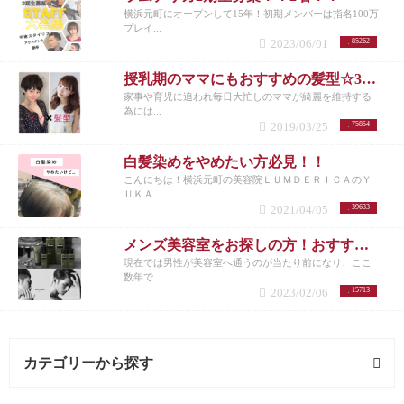
です。顔周りと首周りはすっきりさせて、前髪を重
横浜元町にオープンして15年！初期メンバーは指名100万
めに残すというコントラストがおしゃれで若く見え
プレイ...
る髪型のポイントです。 完全に乾かした後にワック
2023/06/01
85262
スを全体になじませて、トップに少し束感を出す。
メンズスーツスタイル２
耳周りは3ミリのバリカンで
授乳期のママにもおすすめの髪型☆30代女性を若く見せるスタイル特集☆
すっきり、襟足まで刈り上げてしまうと少しやんち
家事や育児に追われ毎日大忙しのママが綺麗を維持する
ゃ感が出てしまうので自然な感じにカット！トップ
為には...
から流れが出るようにパーマをかけ、周りをピンパ
2019/03/25
75854
ーマでなじむようにする。30代からはトリートメン
トや抜け毛、薄毛予防にヘッドスパなどのケアを定
白髪染めをやめたい方必見！！
期的にしっかりしてあげて、ボリューム感やツヤ感
こんにちは！横浜元町の美容院ＬＵＭＤＥＲＩＣＡのＹ
をしっかりキープするのが若く見える髪型のポイン
ＵＫＡ...
ト！ 半乾きにジェルだとかっちりして、オフィスや
2021/04/05
39633
結婚式などにおすすめ！ワックスを揉みこんでラン
ダムに動きを出すと、カジュアルな印象に☆
メンズ
メンズ美容室をお探しの方！おすすめメニューまとめ
特別コースメニュー お得なメンズコース
・カット
現在では男性が美容室へ通うのが当たり前になり、ここ
+マッサージシャンプー+高濃度炭酸パック ¥6200
・
数年で...
カット+眉カット+高濃度炭酸パック+マッサージシャ
2023/02/06
15713
ンプー ¥7500
・カット+高濃度炭酸クレンジング+ウ
ォーターヘッドスパ ¥8000
・カット+眉カット+ウォ
ーターヘッドスパ+高濃度炭酸パック+ミニスタイリ
ング剤プレゼント ¥10500
【安心してご来店いただけ
カテゴリーから探す
るよう新型コロナウイルス対策・営業について】
サ
ロンでは、今回の新型コロナウイルスに対し、以下
の対応を取らせて頂いております。
・お客さまがご