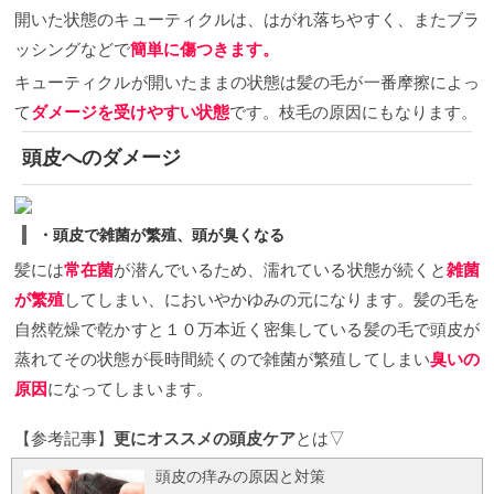
開いた状態のキューティクルは、はがれ落ちやすく、またブラ
ッシングなどで
簡単に傷つきます。
キューティクルが開いたままの状態は髪の毛が一番摩擦によっ
て
ダメージを受けやすい状態
です。枝毛の原因にもなります。
頭皮へのダメージ
・頭皮で雑菌が繁殖、頭が臭くなる
髪には
常在菌
が潜んでいるため、濡れている状態が続くと
雑菌
が繁殖
してしまい、においやかゆみの元になります。髪の毛を
自然乾燥で乾かすと１０万本近く密集している髪の毛で頭皮が
蒸れてその状態が長時間続くので雑菌が繁殖してしまい
臭いの
原因
になってしまいます。
【参考記事】
更にオススメの頭皮ケア
とは▽
頭皮の痒みの原因と対策