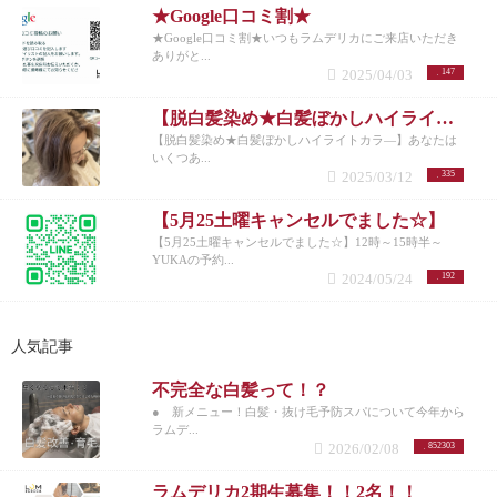
資生堂ザ・グルーミングの商品を販売しておりま
★Google口コミ割★
す。 https://lumderica.buyshop.jp/
メンズヘアスタイル
★Google口コミ割★いつもラムデリカにご来店いただき
メンズカジュアル1
爽やかな印象のアップバング＆ツ
ありがと...
ーブロックstyle★カッチリしてないセットも楽にキマ
2025/04/03
147
る旬な七三。 癖をいかしたカットで長さを残したト
ップの髪が、動きや流れをつくります。サイドの２
【脱白髪染め★白髪ぼかしハイライトカラ―】
ブロックにより爽やかさと長短のメリハリを強調し
【脱白髪染め★白髪ぼかしハイライトカラ―】あなたは
た スタイリングが簡単なので忙しいビジネスマンに
いくつあ...
もオススメです。
女性目線で大人のかっこいいスタ
2025/03/12
335
イル！ オンオフで切り替えるのも簡単☆
頭の形、髪
の量や癖に合わせて調節します。かりあげスタイル
【5月25土曜キャンセルでました☆】
で不安がある方もお任せください。
メンズスーツス
【5月25土曜キャンセルでました☆】12時～15時半～
タイル１
ビジネスでもオフでもマルチに対応できる
YUKAの予約...
ツーブロックスタイル！ 大人のビジネススタイルで
2024/05/24
192
す！
黒髪で爽やか好感度○
１人１人に合わせたサイ
ドからバックにかけての刈り上げのグラデーション
がポイント。ストリート系、ビジネス系と幅広く対
人気記事
応し、どんなシーンでも潔い男らしさを演出。
ジェ
ルでセットすることにより、男らしさと知性がUPす
るヘアスタイルです。
耳周り襟足はすっきり短めに
不完全な白髪って！？
すると印象が爽やかになりスーツにも合うヘアスタ
● 新メニュー！白髪・抜け毛予防スパについて今年から
イルに！朝のセットも、楽にキマります！
ビジネス
ラムデ...
シーンなどではかなり、好感をもてるスタイルで
2026/02/08
852303
す。
メンズカジュアル２
重め前髪の２ブロックなの
で、乾かしただけでもキマる楽チンメンズショート
ラムデリカ2期生募集！！2名！！