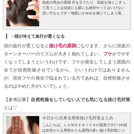
頭皮の痒みの原因
爪を立てたり、頭皮を強くこすっ
て洗うことは頭皮にも髪にも絶対やってはいけない
洗い方なんです！地肌にかゆみを感じてしまう場合
に爪を立てたり、頭皮を強くこすって洗っていませ
んか？しかし爪を立てたり、頭皮を強くこすって洗
ってしまうと頭皮や髪に負担がかかり、より頭がか
ゆくなりやすくなる原因になってしまう可能性があ
・頭が冷えて血行が悪くなる
るります！
あなたは自分の顔や、赤ちゃんを洗う
頭の血行が悪くなると
時、 爪を立ててガリガリと洗いますか？
抜け毛の原因
になります。さらに頭皮の
おそらく優
しく泡で洗うと思います。
頭皮も、顔や他の肌と同
ターンオーバーのリズムが大きく崩れてしまい、
フケ
がでやす
じ皮膚です。爪を立てて頭を洗うと、その他の肌と
くなってしまうというわけです。フケが発生してしまう原因の
同じように皮膚を傷めてしいます。爪を立てたり、
頭皮を強くこすって洗うとどのような悪影響がある
全てが自然乾燥させているから、というわけではありません
のでしょうか？
頭皮を傷めてしまう
普段頭皮をじっ
が、現在フケの発生で悩まれている方であれば、自然乾燥させ
くり見たりはしないと思いますし、更に頭皮は髪が
生えていて炎症した部分がすぐ目に止まるなどは無
るのはやめた方がいいでしょう。
いと思います。とても目に見えにくい部分です。頭
を洗う時、爪を立てたり、強くこすって洗うと頭皮
【参考記事】
自然乾燥をしていない人でも気になる抜け毛対策
を傷つけてしまいます。
頭皮以外の肌の部分をもし
爪を立てたり、強くこすって洗うと赤く腫れあがっ
とは▽
たり、肌を傷めてしまいます。頭皮も皮膚です。丈
夫なわけではありません。爪を立てたり、強くこす
今日から出来る簡単抜け毛対策まとめ
って洗ってしまうと、目に見えない細かな傷がたく
こんにちは。ＬＵＭＤＥＲＩＣＡの菅原です(^^)今回
さんついてしまうことになりますそうするとそこか
は女性からも男性からも質問の多い抜け毛対策につ
ら雑菌が入り込んで繁殖し、頭皮トラブルに繋がり