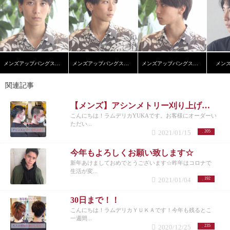
ンラインショップはこちら↓
健康を第一に考えて頂きたいと思っております。
アや髪などの美容に関する商品を多数販売しており
https://lumderica.buyshop.jp/2
ヘア＆スカルプケアライ
尚、今後の状況により営業体制も随時考えて参りま
ます☆ ラムデリカのオンラインショップはこちら↓
ンでは、思い通りのスタイリングができない原因
すので、 ご予約の際にはホームページで確認よろし
https://lumderica.buyshop.jp/2
【安心してご来店いただ
「ボリュームの少なさ」と「髪のハリ・コシのな
くお願いします。
けるよう新型コロナウイルス対策・営業について】
さ」 この事に着目した集中ケア。
ラムデリカでのサ
サロンでは、今回の新型コロナウイルスに対し、以
ロンケアに合わせて、継続的なホームケアを行うこ
下の対応を取らせて頂いております。
・お客さまが
とで、その効果を実感していただけます。
THE
ご自由にご利用いただける清浄液を設置。 ・施術時
メンズアップバングスタイル
メンズアップバングスタイル
メンズアップバングスタイル
メン
GROOMING（ザ・グルーミング)の頭皮環境ケア
健
においてスタッフの手の清浄を実施。 ・スタッフの
康でハリコシのある髪を育てるには、まず髪の土台
マスク着用 ・スタッフの出勤前の検温 ・セット椅子
関連記事
となる頭皮のケアが重要！ THE GROOMING（ザ・
やシャンプー椅子、タブレット、雑誌などお客様が
グルーミング)のシャンプーは過剰に分泌された皮脂
直接手に触れる箇所にもアルコール消毒を徹底して
を抑え、汚れもしっかりと取り除きます。
THE
【メンズ】アシンメトリー刈り上げツーブロヘア
おります。 ・一時間置きの喚気
ご予約に関しては、
GROOMING（ザ・グルーミング) の育毛ケア
髪には
こんにちは！ラムデリカYUKAです。お客様にオーダーい
世の中休業するところが多くなっていることによ
ヘアサイクルというのがあります。 男性特有のヘア
ただい...
り、3月後半から4月でのご予約集中が予想されま
サイクルに着目し、ヘアサイクル内の成長期を延長
2021/01/15
205
す。
ＬＵＭＤＥＲＩＣＡでは対策として、現在1日の
させ、髪の退行期を抑制します。
髪の毛1本1本の抜
ご予約人数を制限させていただき、一客一客の施術
けるタイミングを遅くします。
THE
今年もよろしくお願い致します☆
後も消毒を徹底して行っております。 多くのイベン
GROOMING（ザ・グルーミング)のエクスターナル
新年あけましておめでとうございます☆昨年はコロナで
トが自粛となっているものの卒園式、卒業式、入学
ケア
シャンプーは毎日しますよね？
シャンプーとト
生活が変...
式という大事なイベントは小規模、時間短縮になり
リートメントを併用して使うことで、ドライ直後か
2021/01/04
192
ながらも行われるところもあり、どうしても美容室
ら髪のボリュームアップ感を実感できます！ 毎日髪
でヘアメンテナンスしたい方もいらっしゃるかと思
のボリュームアップを感じる事ができます☆
THE
30日まで！！
います。
もちろん、お客様ご自身の健康状態を最優
GROOMING（ザ・グルーミング)のシャンプーとト
こんにちは！ラムデリカＹＵＫＡです！今年も残るとこ
先に考慮していただき、お越しいただくお客様には
リートメントでボリュームアップできる仕組みは
一週間...
安心して当店をご利用いただけたらと思いますの
『ボリュームアップエンパワーシステム』！
『ボリ
2020/12/25
235
で、よろしくお願い致します。
早くこの事態が終息