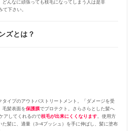
。どんなに頑張っても枝毛になってしまう人は是非
みて下さい。
ンズとは？
クタイプのアウトバストリートメント。「ダメージを受
、
毛髪表面を
保護膜
でプロテクト。さらさらとした髪へ
ケアしてくれるので
枝毛が出来にくくなります
。使用方
いた髪に、適量（
3~4
プッシュ）を手に伸ばし、髪に塗布