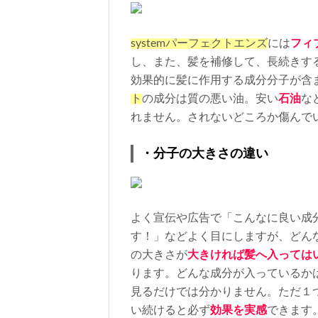
system
パーフェクトエンズ
には
フィ
し、また、髪を補修して、長続きす
効果的に髪に作用する成分分子が含
ト
の成分は質の悪い油。安い
石油
な
れません。されないどころか傷んで
・分子の大きさの違い
よく宣伝や広告で「こんなに良い成
す！」などよく目にしますが、どん
の大きさが
大きければ髪へ入っては
ります。どんな成分が入っているか
見るだけでは分かりません。ただ１
い続けると必ず
効果を実感
できます