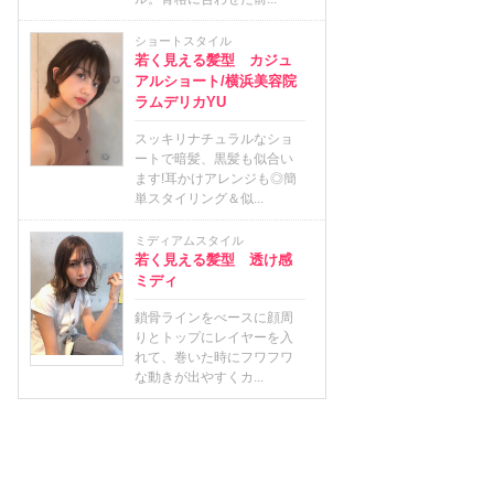
ショートスタイル
若く見える髪型 カジュ
アルショート/横浜美容院
ラムデリカYU
スッキリナチュラルなショ
ートで暗髪、黒髪も似合い
ます!耳かけアレンジも◎簡
単スタイリング＆似...
ミディアムスタイル
若く見える髪型 透け感
ミディ
鎖骨ラインをべースに顔周
りとトップにレイヤーを入
れて、巻いた時にフワフワ
な動きが出やすくカ...