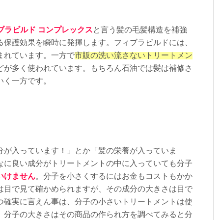
ブラビルド
コンプレックス
と言う髪の毛髪構造を補強
る保護効果を瞬時に発揮します。フィブラビルドには、
まれています。一方で
市販の洗い流さないトリートメン
どが多く使われています。もちろん石油では髪は補修さ
いく一方です。
分が入っています！」とか「髪の栄養が入っていま
なに良い成分がトリートメントの中に入っていても分子
いけません
。分子を小さくするにはお金もコストもかか
は目で見て確かめられますが、その成分の大きさは目で
つ確実に言えん事は、分子の小さいトリートメントは使
。分子の大きさはその商品の作られ方を調べてみると分