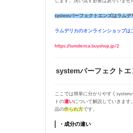
します。洗い流す必要はありいませ
systemパーフェクトエンズはラ
ラムデリカのオンラインショップは
https://lumderica.buyshop.jp/2
system
パーフェクトエ
ここでは簡単に分かりやすく
system
トの
違い
について解説していきます
品の
作られ方
です。
・成分の違い