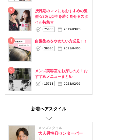
3
授乳期のママにもおすすめの髪
型☆30代女性を若く見せるスタ
イル特集☆
75855
2019/03/25
4
白髪染めをやめたい方必見！！
39636
2021/04/05
5
メンズ美容室をお探しの方！お
すすめメニューまとめ
15713
2023/02/06
新着ヘアスタイル
メンズスタイル
大人男性◎センターパー
ト