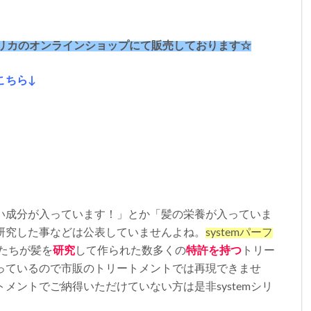
ムデリカのオンラインショップにて販売しております☆
こちら↓
い成分が入っています！」とか「髪の栄養が入っていま
研究した事などは公表していませんよね。
system
パーフ
たちが髪を
研究
して作られた数多くの
特許を持つ
トリー
っているので市販のトリートメントでは再現できませ
トメントでご納得いただけていない方は是非
system
シリ