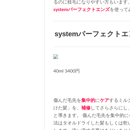
るのに枝毛になりやすい方もいます
system
パーフェクトエンズ
を使って
system
パーフェクトエ
40ml 3400
円
傷んだ毛先を
集中的
に
ケア
するミル
けた髪」を、
補修
してさらさらにし
と導きます。
傷んだ毛先を集中的に
法はタオルドライした髪もしくは乾