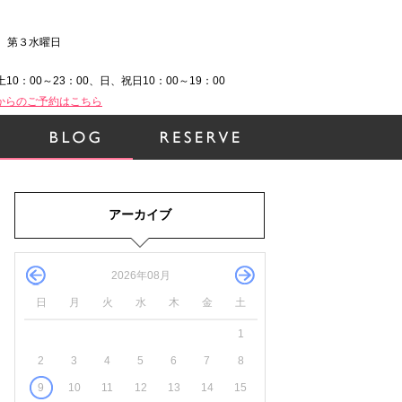
、第３水曜日
土10：00～23：00、日、祝日10：00～19：00
Bからのご予約はこちら
アーカイブ
2026年08月
日
月
火
水
木
金
土
1
2
3
4
5
6
7
8
9
10
11
12
13
14
15