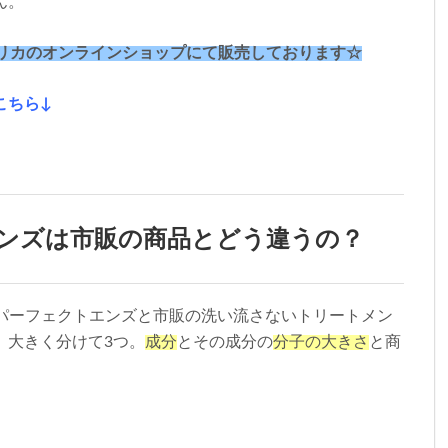
ん。
ムデリカのオンラインショップにて販売しております☆
こちら↓
ンズは市販の商品とどう違うの？
パーフェクトエンズと市販の洗い流さないトリートメン
。大きく分けて
3
つ。
成分
とその成分の
分子の大きさ
と商