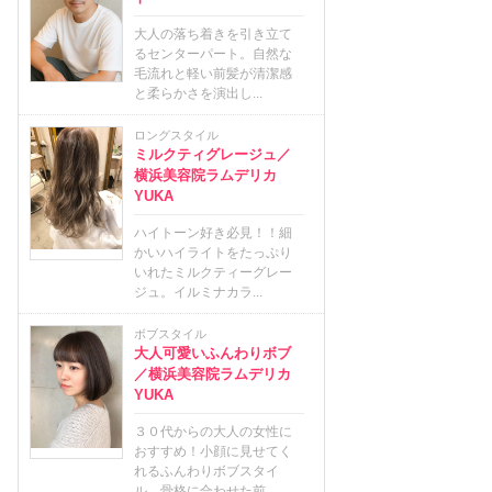
大人の落ち着きを引き立て
るセンターパート。自然な
毛流れと軽い前髪が清潔感
と柔らかさを演出し...
ロングスタイル
ミルクティグレージュ／
横浜美容院ラムデリカ
YUKA
ハイトーン好き必見！！細
かいハイライトをたっぷり
いれたミルクティーグレー
ジュ。イルミナカラ...
ボブスタイル
大人可愛いふんわりボブ
／横浜美容院ラムデリカ
YUKA
３０代からの大人の女性に
おすすめ！小顔に見せてく
れるふんわりボブスタイ
ル。骨格に合わせた前...