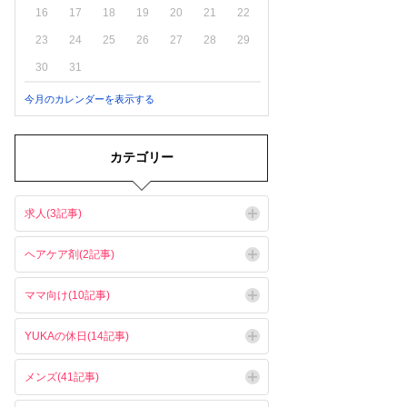
16
17
18
19
20
21
22
23
24
25
26
27
28
29
30
31
今月のカレンダーを表示する
カテゴリー
求人(3記事)
ヘアケア剤(2記事)
ママ向け(10記事)
YUKAの休日(14記事)
メンズ(41記事)