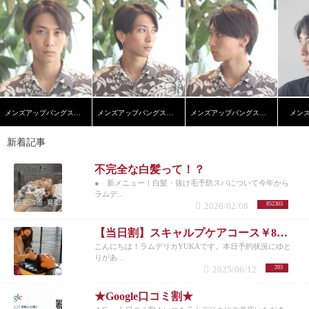
メンズアップバングスタイル
メンズアップバングスタイル
メンズアップバングスタイル
メン
新着記事
不完全な白髪って！？
● 新メニュー！白髪・抜け毛予防スパについて今年から
ラムデ...
2026/02/08
852303
【当日割】スキャルプケアコース￥8200
こんにちは！ラムデリカYUKAです。本日予約状況にゆと
りがあ...
2025/06/12
203
★Google口コミ割★