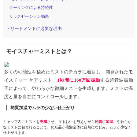
クーリングによる持続性
リラクゼーション効果
トリートメントに必要な理由
モイスチャーミストとは？
多くの可能性を秘めたミストのチカラに着目し、開発されたモ
イスチャー
ケアミスト。
1
秒間に
160
万回振動
する超音波振動
子によって、やわらかな微細ミストを生成します。ミストの温
度と量を自在にコントロール
します。
均質加温でムラの少ない仕上がり
キャップ内にミストを
充満
させ、うるおいを与えながら
均質に加温
。やわらか
なミストに包まれることで、化粧品が毛髪全体に自然になじみ、ムラが少なく
仕上がります。