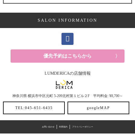
施術メニュー (16記事)
SALON INFORMATION
パーマ (1記事)
カラー (6記事)
トリートメント (9記事)
優先予約はこちらから
おすすめアイテム (20記事)
LUMDERICAの店舗情報
スタイリング剤 (3記事)
神奈川県
横浜市中区元町
5-209北村第１ビル２F
平均料金: ¥8,700～
トリートメント (2記事)
TEL:045-651-6435
googleMAP
シャンプー (4記事)
お問い合わせ
利用規約
プライバシーポリシー