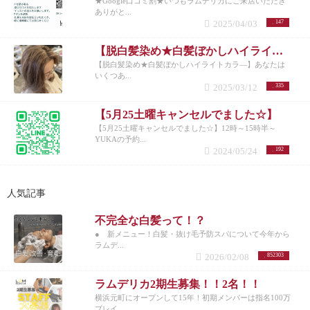
★Google口コミ割★いつもラムデリカにご来店いただき
ありがと...
2025/04/03
147
【脱白髪染め★白髪ぼかしハイライトカラ―】
【脱白髪染め★白髪ぼかしハイライトカラ―】あなたは
いくつあ...
2025/03/12
335
【5月25土曜キャンセルでました☆】
【5月25土曜キャンセルでました☆】12時～15時半～
YUKAの予約...
2024/05/24
192
人気記事
不完全な白髪って！？
● 新メニュー！白髪・抜け毛予防スパについて今年から
ラムデ...
2026/02/08
852303
ラムデリカ2期生募集！！2名！！
横浜元町にオープンして15年！初期メンバーは指名100万
プレイ...