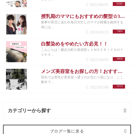
2023/06/01
85262
授乳期のママにもおすすめの髪型☆30代女性を若く見せるスタイル特集☆
家事や育児に追われ毎日大忙しのママが綺麗を維持する
為には...
2019/03/25
75855
白髪染めをやめたい方必見！！
こんにちは！横浜元町の美容院ＬＵＭＤＥＲＩＣＡのＹ
ＵＫＡ...
2021/04/05
39636
メンズ美容室をお探しの方！おすすめメニューまとめ
現在では男性が美容室へ通うのが当たり前になり、ここ
数年で...
2023/02/06
15713
カテゴリーから探す
抜け毛 (3記事)
ブログ一覧に戻る