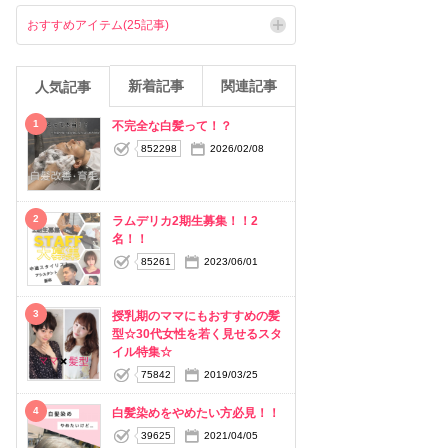
おすすめアイテム(25記事)
新着記事
関連記事
人気記事
1
不完全な白髪って！？
852298
2026/02/08
2
ラムデリカ2期生募集！！2
名！！
85261
2023/06/01
3
授乳期のママにもおすすめの髪
型☆30代女性を若く見せるスタ
イル特集☆
75842
2019/03/25
4
白髪染めをやめたい方必見！！
39625
2021/04/05