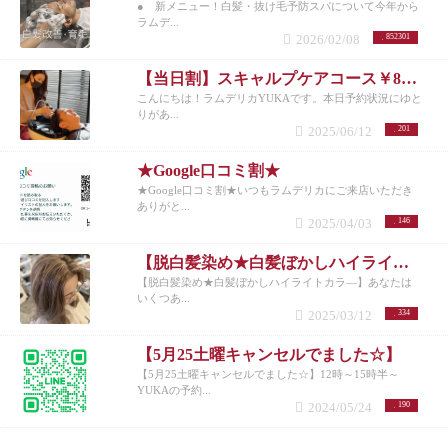
● 新メニュー！白髪・抜け毛予防スパについて今年から
ラムデ...
2026/02/08
852301
【当日割】スキャルプケアコース￥8200
こんにちは！ラムデリカYUKAです。本日予約状況にゆと
りがあ...
2025/06/12
201
★Google口コミ割★
★Google口コミ割★いつもラムデリカにご来店いただき
ありがと...
2025/04/03
146
【脱白髪染め★白髪ぼかしハイライトカラ―】
【脱白髪染め★白髪ぼかしハイライトカラ―】あなたは
いくつあ...
2025/03/12
334
【5月25土曜キャンセルでました☆】
【5月25土曜キャンセルでました☆】12時～15時半～
YUKAの予約...
2024/05/24
190