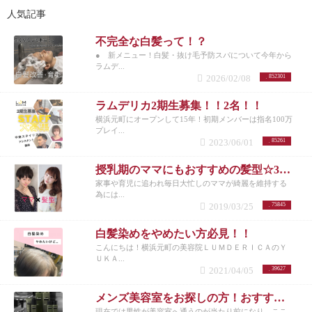
人気記事
不完全な白髪って！？
● 新メニュー！白髪・抜け毛予防スパについて今年から
ラムデ...
2026/02/08
852301
ラムデリカ2期生募集！！2名！！
横浜元町にオープンして15年！初期メンバーは指名100万
プレイ...
2023/06/01
85261
授乳期のママにもおすすめの髪型☆30代女性を若く見せるスタイル特集☆
家事や育児に追われ毎日大忙しのママが綺麗を維持する
為には...
2019/03/25
75845
白髪染めをやめたい方必見！！
こんにちは！横浜元町の美容院ＬＵＭＤＥＲＩＣＡのＹ
ＵＫＡ...
2021/04/05
39627
メンズ美容室をお探しの方！おすすめメニューまとめ
現在では男性が美容室へ通うのが当たり前になり、ここ