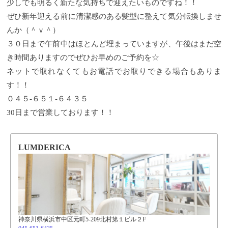
少しでも明るく新たな気持ちで迎えたいものですね！！
ぜひ新年迎える前に清潔感のある髪型に整えて気分転換しませ
んか（＾ｖ＾）
３０日まで午前中はほとんど埋まっていますが、午後はまだ空
き時間ありますのでぜひお早めのご予約を☆
ネットで取れなくてもお電話でお取りできる場合もありま
す！！
０４５-６５１-６４３５
30日まで営業しております！！
LUMDERICA
神奈川県横浜市中区元町5-209北村第１ビル２F