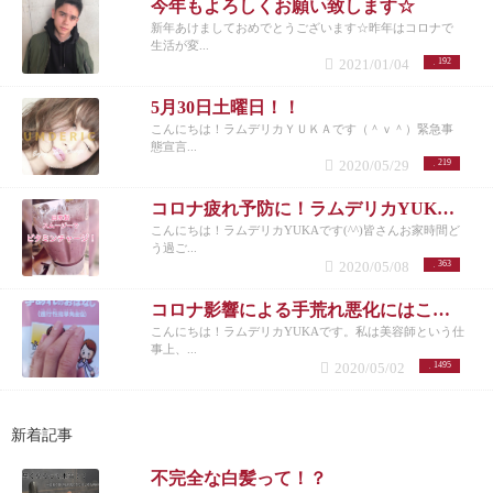
今年もよろしくお願い致します☆
新年あけましておめでとうございます☆昨年はコロナで
生活が変...
2021/01/04
192
5月30日土曜日！！
こんにちは！ラムデリカＹＵＫＡです（＾ｖ＾）緊急事
態宣言...
2020/05/29
219
コロナ疲れ予防に！ラムデリカYUKAおすすめ自家製スムージー♡
こんにちは！ラムデリカYUKAです(^^)皆さんお家時間ど
う過ご...
2020/05/08
363
コロナ影響による手荒れ悪化にはこれがオススメ！
こんにちは！ラムデリカYUKAです。私は美容師という仕
事上、...
2020/05/02
1495
新着記事
不完全な白髪って！？