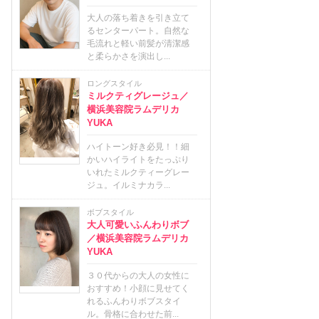
大人の落ち着きを引き立て
るセンターパート。自然な
毛流れと軽い前髪が清潔感
と柔らかさを演出し...
ロングスタイル
ミルクティグレージュ／
横浜美容院ラムデリカ
YUKA
ハイトーン好き必見！！細
かいハイライトをたっぷり
いれたミルクティーグレー
ジュ。イルミナカラ...
ボブスタイル
大人可愛いふんわりボブ
／横浜美容院ラムデリカ
YUKA
３０代からの大人の女性に
おすすめ！小顔に見せてく
れるふんわりボブスタイ
ル。骨格に合わせた前...