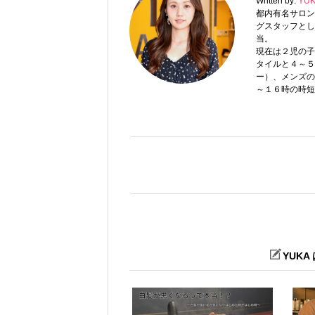
Written by:
YU
都内有名サロン（
グスタッフとし
当。
現在は２児の子
タイルと４～５
ー）、メンズの
～１６時の時短
YUK