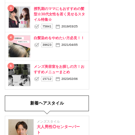
3
授乳期のママにもおすすめの髪
型☆30代女性を若く見せるスタ
イル特集☆
75841
2019/03/25
4
白髪染めをやめたい方必見！！
39623
2021/04/05
5
メンズ美容室をお探しの方！お
すすめメニューまとめ
15712
2023/02/06
新着ヘアスタイル
メンズスタイル
大人男性◎センターパー
ト