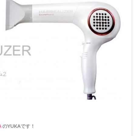
Ａ
のYUKAです！