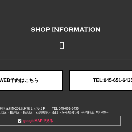
WEB予約はこちら
TEL:045-651-643
中区
元町5-209北村第１ビル２F
TEL:045-651-6435
浜東北線・根岸線・横浜線 石川町駅＜南口＞から徒分3分
平均料金: ¥8,700～
googleMAPで見る