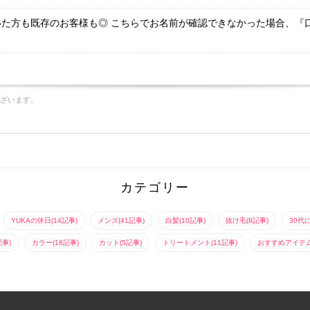
た方も既存のお客様も◎ こちらでお名前が確認できなかった場合、『
ざいます。
カテゴリー
YUKAの休日(14記事)
メンズ(41記事)
白髪(10記事)
抜け毛(8記事)
30代
記事)
カラー(18記事)
カット(5記事)
トリートメント(11記事)
おすすめアイテム(