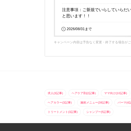
注意事項：ご新規でいらしていらだい
と思います！！
2026/08/31まで
キャンペーン内容は予告なく変更・終了する場合がご
求人(3記事)
ヘアケア剤(2記事)
ママ向け(10記事)
ヘアカラー(3記事)
施術メニュー(38記事)
パーマ(4
トリートメント(3記事)
シャンプー(5記事)