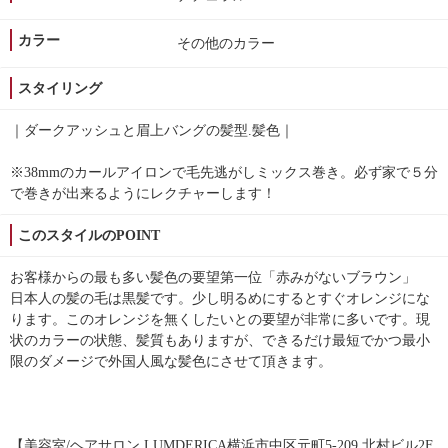
カラー
その他のカラー
スタイリング
｜ダークアッシュと眉上バングの髪型.髪色｜
※38mmのカールアイロンで毛先逃がしミックス巻き。必ず家で５分
で巻きが出来るようにレクチャーします！
このスタイルのPOINT
お客様からの最も多い髪色の要望第一位「赤みがないブラウン」
日本人の髪の毛は黒髪です。少し明るめにするとすぐオレンジにな
ります。このオレンジを無くしたいとの要望が非常に多いです。現
状のカラーの状態、髪質もありますが、できるだけ最短でかつ最小
限のダメージで外国人風な髪色にさせて頂きます。
【美容室/ヘアサロン LUMDERICA横浜市中区元町5-209 北村ビル2F