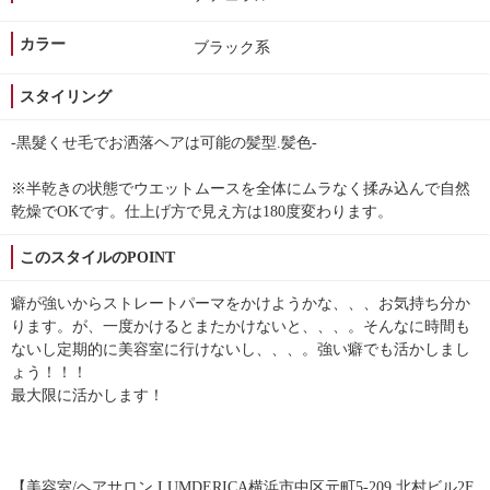
カラー
ブラック系
スタイリング
-黒髮くせ毛でお洒落ヘアは可能の髪型.髪色-
※半乾きの状態でウエットムースを全体にムラなく揉み込んで自然
乾燥でOKです。仕上げ方で見え方は180度変わります。
このスタイルのPOINT
癖が強いからストレートパーマをかけようかな、、、お気持ち分か
ります。が、一度かけるとまたかけないと、、、。そんなに時間も
ないし定期的に美容室に行けないし、、、。強い癖でも活かしまし
ょう！！！
最大限に活かします！
【美容室/ヘアサロン LUMDERICA横浜市中区元町5-209 北村ビル2F