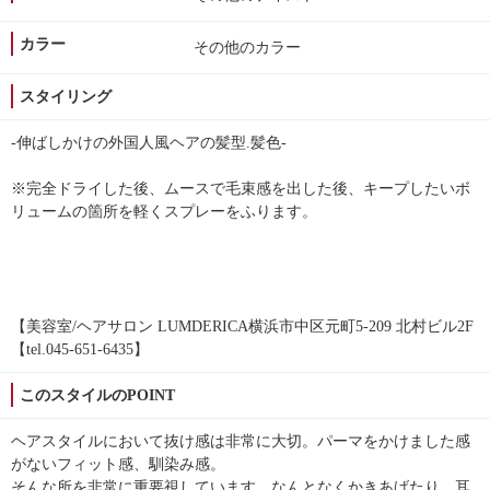
カラー
その他のカラー
スタイリング
-伸ばしかけの外国人風ヘアの髪型.髪色-
※完全ドライした後、ムースで毛束感を出した後、キープしたいボ
リュームの箇所を軽くスプレーをふります。
【美容室/ヘアサロン LUMDERICA横浜市中区元町5-209 北村ビル2F
【tel.045-651-6435】
このスタイルのPOINT
ヘアスタイルにおいて抜け感は非常に大切。パーマをかけました感
がないフィット感、馴染み感。
そんな所を非常に重要視しています。なんとなくかきあげたり、耳