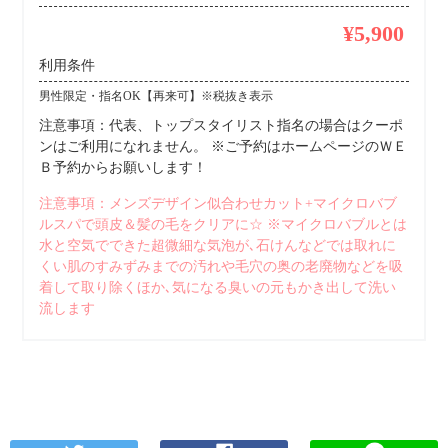
¥5,900
利用条件
男性限定・指名OK【再来可】※税抜き表示
注意事項：代表、トップスタイリスト指名の場合はクーポ
ンはご利用になれません。 ※ご予約はホームページのＷＥ
Ｂ予約からお願いします！
注意事項：メンズデザイン似合わせカット+マイクロバブ
ルスパで頭皮＆髪の毛をクリアに☆ ※マイクロバブルとは
水と空気でできた超微細な気泡が､石けんなどでは取れに
くい肌のすみずみまでの汚れや毛穴の奥の老廃物などを吸
着して取り除くほか､気になる臭いの元もかき出して洗い
流します