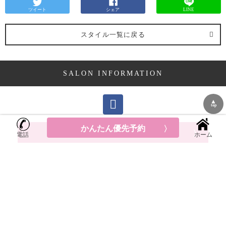
ツイート
シェア
LINE
スタイル一覧に戻る
SALON INFORMATION
▲
top
かんたん優先予約
優先予約はこちらから
電話
ホーム
LUMDERICAの店舗情報
神奈川県
横浜市中区元町
5-209北村第１ビル２F
平均料金: ¥8,700～
TEL:045-651-6435
googleMAP