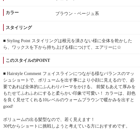
カラー
ブラウン・ベージュ系
スタイリング
■ Styling Point スタイリングは根元を潰さない様に全体を乾かした
ら、ワックスを下から持ち上げる様につけて、エアリーに☆
このスタイルのPOINT
■ Hairstyle Comment フェイスラインにつながる様なバランスのマッ
シュショートで、ボリュームを出す事により小顔に見えるので、必
要であれば全体的にふんわりパーマをかける。 前髪もあえて厚みを
もたせてふわふわにすると柔らかい印象で可愛い！ カラーは、顔色
を良く見せてくれる10レベルのウォームブラウンで暖かみを出すと
good!
ボリュームの出る髪型なので、若く見えます！
30代からショートに挑戦しようと考えている方におすすめです。