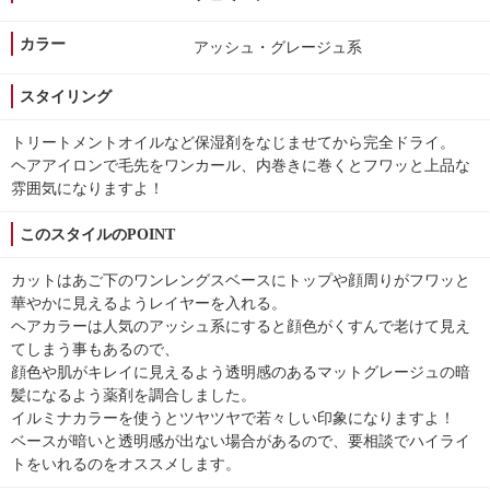
カラー
アッシュ・グレージュ系
スタイリング
トリートメントオイルなど保湿剤をなじませてから完全ドライ。
ヘアアイロンで毛先をワンカール、内巻きに巻くとフワッと上品な
雰囲気になりますよ！
このスタイルのPOINT
カットはあご下のワンレングスベースにトップや顔周りがフワッと
華やかに見えるようレイヤーを入れる。
ヘアカラーは人気のアッシュ系にすると顔色がくすんで老けて見え
てしまう事もあるので、
顔色や肌がキレイに見えるよう透明感のあるマットグレージュの暗
髪になるよう薬剤を調合しました。
イルミナカラーを使うとツヤツヤで若々しい印象になりますよ！
ベースが暗いと透明感が出ない場合があるので、要相談でハイライ
トをいれるのをオススメします。