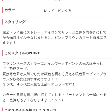
カラー
レッド・ピンク系
スタイリング
完全ドライ後にストレートアイロンでサラッと全体を内巻きにして
から保湿オイルをなじませると、ピンクブラウンカラーも綺麗に見
えます！
このスタイルのPOINT
ブラウンベースのカラーにホイルワークでピンクの光の線を入れ
て、艶感アップ。
夏は寒色系が人気でしたが顔色も明るく見える暖色系のピンクブラ
ウンが秋冬にはおすすめですよ！！
３０代、４０代に人気な上品ヘアカラーです！
カラーの負担を最小限に抑えてくれるトリートメントも一緒にやる
と、色持ちもよくなりますよ（＾ｖ＾）
このスタイルを担当したスタッフ