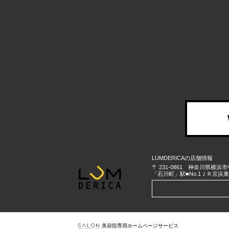
LUMDERICAの店舗情報
〒
231-0861
神奈川県
横浜市
「石川町」駅■No.1ＪＲ京
美容院専用ホームページサービス