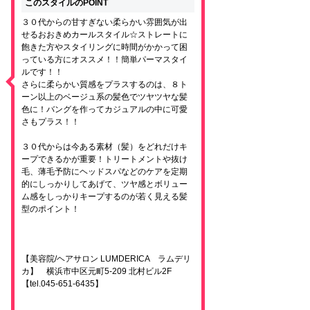
このスタイルのPOINT
３０代からの甘すぎない柔らかい雰囲気が出
せるおおきめカールスタイル☆ストレートに
飽きた方やスタイリングに時間がかかって困
っている方にオススメ！！簡単パーマスタイ
ルです！！
さらに柔らかい質感をプラスするのは、８ト
ーン以上のベージュ系の髪色でツヤツヤな髪
色に！バングを作ってカジュアルの中に可愛
さもプラス！！
３０代からは今ある素材（髪）をどれだけキ
ープできるかが重要！トリートメントや抜け
毛、薄毛予防にヘッドスパなどのケアを定期
的にしっかりしてあげて、ツヤ感とボリュー
ム感をしっかりキープするのが若く見える髪
型のポイント！
【美容院/ヘアサロン LUMDERICA ラムデリ
カ】 横浜市中区元町5-209 北村ビル2F
【tel.045-651-6435】