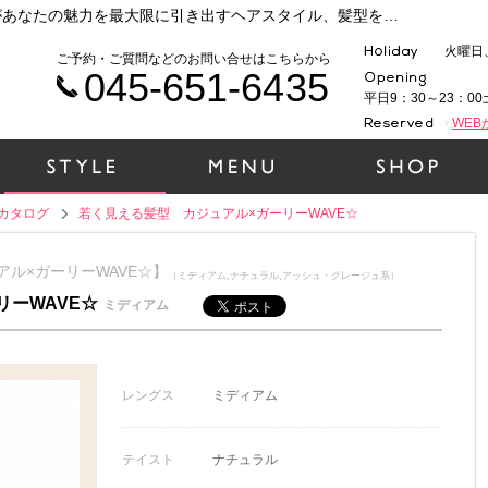
横浜 元町・中華街で人気の美容院ラムデリカがあなたの魅力を最大限に引き出すヘアスタイル、髪型をご提案いたします！時代性、ファッション性、そして1人１人の個性を大切に、一緒にヘアデザインをしていきましょう！（若く見える髪型 カジュアル×ガーリーWAVE☆）
火曜日
ご予約・ご質問などのお問い合せはこちらから
045-651-6435
平日9：30～23：00
WE
カタログ
若く見える髪型 カジュアル×ガーリーWAVE☆
アル×ガーリーWAVE☆】
（ミディアム,ナチュラル,アッシュ・グレージュ系）
リーWAVE☆
ミディアム
レングス
ミディアム
テイスト
ナチュラル