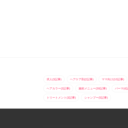
求人(3記事)
ヘアケア剤(2記事)
ママ向け(10記事)
ヘアカラー(3記事)
施術メニュー(38記事)
パーマ(4
トリートメント(3記事)
シャンプー(5記事)