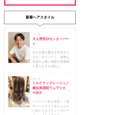
新着ヘアスタイル
メンズ
大人男性◎センターパー
ト
大人の落ち着きを引き立て
るセンターパート。自然な
毛流れと軽い前髪が清潔感
と柔らかさを演出し...
ロング
ミルクティグレージュ／
横浜美容院ラムデリカ
YUKA
ハイトーン好き必見！！細
かいハイライトをたっぷり
いれたミルクティーグレー