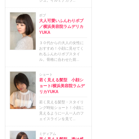
ジュ。イルミナカラ...
ボブ
大人可愛いふんわりボブ
／横浜美容院ラムデリカ
YUKA
３０代からの大人の女性に
おすすめ！小顔に見せてく
れるふんわりボブスタイ
ル。骨格に合わせた前...
ショート
若く見える髪型 小顔シ
ョート/横浜美容院ラムデ
リカYUKA
若く見える髪型・スタイリ
ング時短ショート！小顔に
見えるように一人一人のフ
ェイスラインを見て...
ミディアム