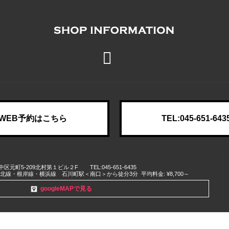
WEB予約はこちら
TEL:045-651-643
中区
元町5-209北村第１ビル２F
TEL:045-651-6435
浜東北線・根岸線・横浜線 石川町駅＜南口＞から徒分3分
平均料金: ¥8,700～
googleMAPで見る