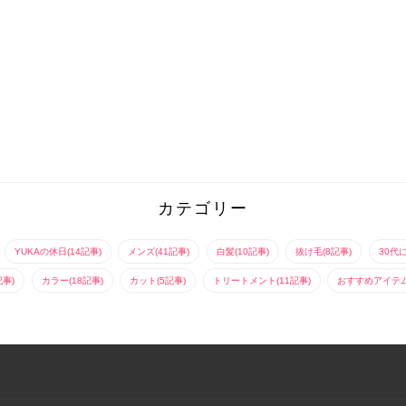
カテゴリー
YUKAの休日(14記事)
メンズ(41記事)
白髪(10記事)
抜け毛(8記事)
30代
記事)
カラー(18記事)
カット(5記事)
トリートメント(11記事)
おすすめアイテム(