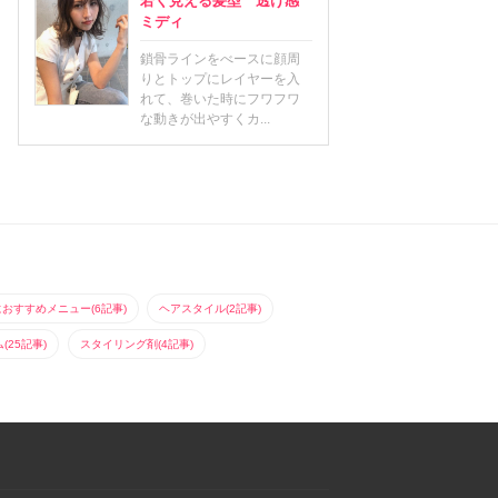
若く見える髪型 透け感
ミディ
鎖骨ラインをべースに顔周
りとトップにレイヤーを入
れて、巻いた時にフワフワ
な動きが出やすくカ...
におすすめメニュー(6記事)
ヘアスタイル(2記事)
25記事)
スタイリング剤(4記事)