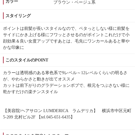
カラー
ブラウン・ベージュ系
スタイリング
ポイントは前髪が長いスタイルなので、ペタっとしない様に前髪を
サイドにかき上げる様にフワッとさせるのがポイント️これだけで小
顔効果＆良い女度アップです️あとは、毛先にワンカールあると華や
かな印象に
このスタイルのPOINT
カラーは透明感のある寒色系で9レベル～12レベルくらいの明るさ
が、やわらかさと動きが出てオススメ️
カットは前下がりのグラデーションボブで、根元をつぶさない様に
乾かすだけの楽チンスタイル️
【美容院/ヘアサロン LUMDERICA ラムデリカ】 横浜市中区元町
5-209 北村ビル2F 【tel.045-651-6435】