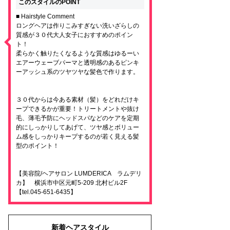
このスタイルのPOINT
■ Hairstyle Comment
ロングヘアは作りこみすぎない洗いざらしの
質感が３０代大人女子におすすめのポイン
ト！
柔らかく触りたくなるような質感はゆるーい
エアーウェーブパーマと透明感のあるピンキ
ーアッシュ系のツヤツヤな髪色で作ります。
３０代からは今ある素材（髪）をどれだけキ
ープできるかが重要！トリートメントや抜け
毛、薄毛予防にヘッドスパなどのケアを定期
的にしっかりしてあげて、ツヤ感とボリュー
ム感をしっかりキープするのが若く見える髪
型のポイント！
【美容院/ヘアサロン LUMDERICA ラムデリ
カ】 横浜市中区元町5-209 北村ビル2F
【tel.045-651-6435】
新着ヘアスタイル