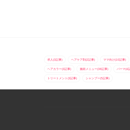
求人(3記事)
ヘアケア剤(2記事)
ママ向け(10記事)
ヘアカラー(3記事)
施術メニュー(38記事)
パーマ(4
トリートメント(3記事)
シャンプー(5記事)