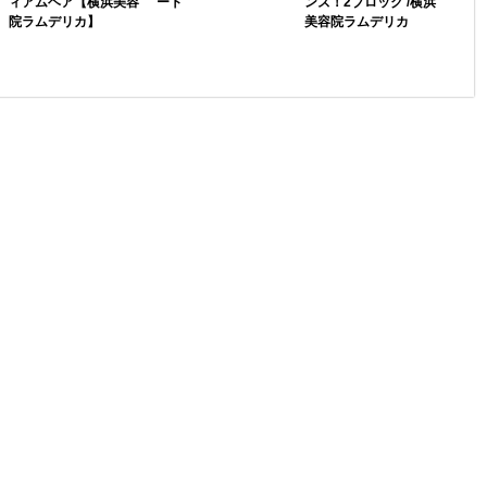
ィアムヘア【横浜美容
ート
ンズ！2ブロック /横浜
院ラムデリカ】
美容院ラムデリカ
写真の画像は実際にハ
ミニマムシルエットで
前髪の厚みを残しつ
ンドドライのみで撮っ
スッキリ可愛く。 CUT
つ、程良く束感を出す
た写真です。前髪はオ
マッシュベースにカッ
ためにトップは短めで
ン眉にしてジグザグバ
トし顏まわりをスッキ
前髪以外は軽さをしっ
ングにしてあります。
リとつなげコンパクト
かり入れてありま
きちんと毛束感を出す
にカット。 COLOR １
す！！前髪にポイント
ようにカット...
０トーンのマ...
をおいたので襟足は...