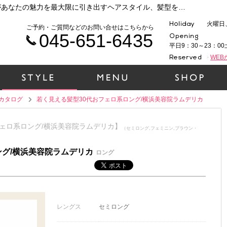
横浜 元町・中華街で人気の美容院ラムデリカがあなたの魅力を最大限に引き出すヘアスタイル、髪型をご提案いたします！時代性、ファッション性、そして1人１人の個性を大切に、一緒にヘアデザインをしていきましょう！（若く見える髪型30代おフェロ系ロング/横浜美容院ラムデリカ）
火曜日
ご予約・ご質問などのお問い合せはこちらから
045-651-6435
平日9：30～23：00
WE
カタログ
若く見える髪型30代おフェロ系ロング/横浜美容院ラムデリカ
おフェロ系ロング/横浜美容院ラムデリカ】
（セミロング,フェミニン,ブラウン・
ング/横浜美容院ラムデリカ
ロング
レングス
セミロング