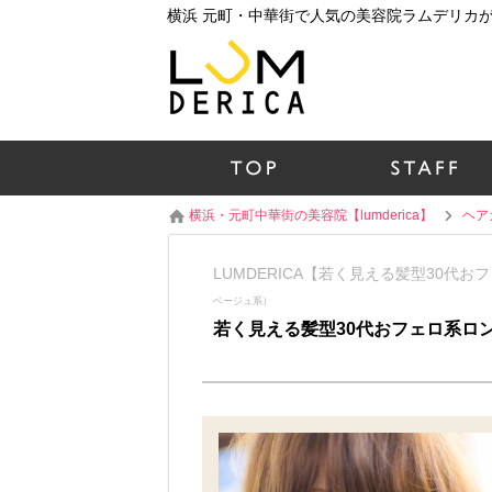
横浜・元町中華街の美容院【lumderica】
ヘア
LUMDERICA【若く見える髪型30代
ベージュ系）
若く見える髪型30代おフェロ系ロ