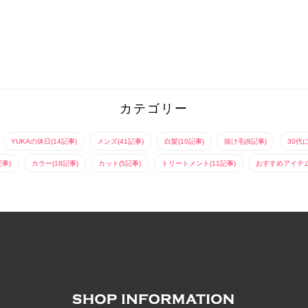
カテゴリー
YUKAの休日(14記事)
メンズ(41記事)
白髪(10記事)
抜け毛(8記事)
30代
記事)
カラー(18記事)
カット(5記事)
トリートメント(11記事)
おすすめアイテム(