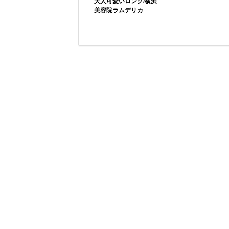
大人可愛いロング/横浜
美容院ラムデリカ
シンプルな髪型だから
ハイトーンだけどツヤ
こそツヤツヤにして、
がほしい方に断然オス
手入れをちゃんとして
スメのミルキーベージ
ます感を出すことが30
ュカラー！！全体にア
代、40代は大事。ブラ
ッシュベージュの１３
ウンをしっかりめに入
レベルのハイトーンの
れたアッシュ...
中にピンク系...