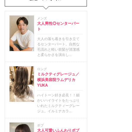
メンズ
大人男性◎センターパー
ト
大人の落ち着きを引き立て
るセンターパート。自然な
毛流れと軽い前髪が清潔感
と柔らかさを演出し...
ロング
ミルクティグレージュ／
横浜美容院ラムデリカ
YUKA
ハイトーン好き必見！！細
かいハイライトをたっぷり
いれたミルクティーグレー
ジュ。イルミナカラ...
ボブ
大人可愛いふんわりボブ