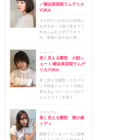
／横浜美容院ラムデリカ
YUKA
３０代からの大人の女性に
おすすめ！小顔に見せてく
れるふんわりボブスタイ
ル。骨格に合わせた前...
ショート
若く見える髪型 小顔シ
ョート/横浜美容院ラムデ
リカYUKA
若く見える髪型・スタイリ
ング時短ショート！小顔に
見えるように一人一人のフ
ェイスラインを見て...
ミディアム
若く見える髪型 透け感
ミディ
鎖骨ラインをべースに顔周
りとトップにレイヤーを入