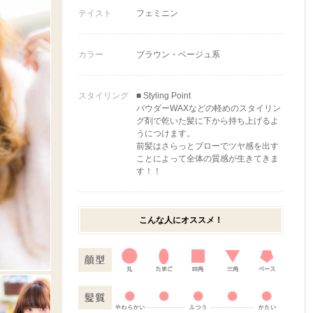
テイスト
フェミニン
カラー
ブラウン・ベージュ系
スタイリング
■ Styling Point
パウダーWAXなどの軽めのスタイリン
グ剤で乾いた髪に下から持ち上げるよ
うにつけます。
前髪はさらっとブローでツヤ感を出す
ことによって全体の質感が生きてきま
す！！
こんな人にオススメ！