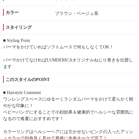
カラー
ブラウン・ベージュ系
スタイリング
■ Styling Point
パーマをかけていればソフトムースで何もしなくてOK！
パーマかけてなければLUMDERICAオリジナルねじり巻きを伝授し
ます
このスタイルのPOINT
■ Hairstyle Comment
ワンレングスベースにゆるーくランダムパーマをかけて柔らかく軽
やかな印象に！
ベビーバングにすることで小顔効果＆健康的でヘルシーな雰囲気に
なるので春夏におすすめです！
カラーリングはヘルシーヘアには欠かせないピンクの入ったアッシ
ュカラーで顔色良く見せて最後に血色チークで完了！