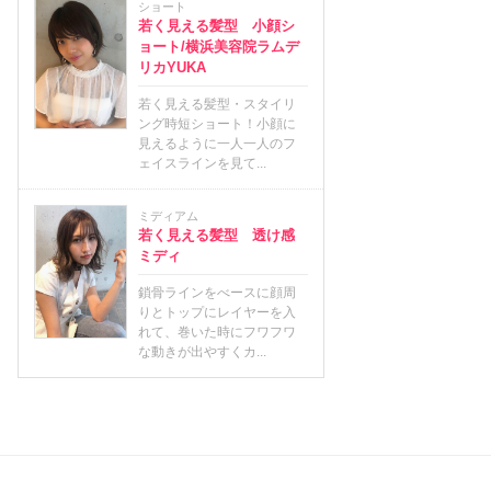
ショート
若く見える髪型 小顔シ
ョート/横浜美容院ラムデ
リカYUKA
若く見える髪型・スタイリ
ング時短ショート！小顔に
見えるように一人一人のフ
ェイスラインを見て...
ミディアム
若く見える髪型 透け感
ミディ
鎖骨ラインをべースに顔周
りとトップにレイヤーを入
れて、巻いた時にフワフワ
な動きが出やすくカ...