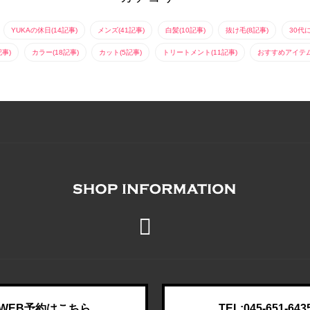
YUKAの休日(14記事)
メンズ(41記事)
白髪(10記事)
抜け毛(8記事)
30代
記事)
カラー(18記事)
カット(5記事)
トリートメント(11記事)
おすすめアイテム(
WEB予約はこちら
TEL:045-651-643