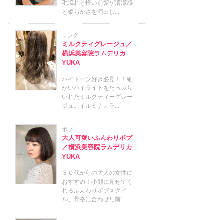
毛流れと軽い前髪が清潔感
と柔らかさを演出し...
ロング
ミルクティグレージュ／
横浜美容院ラムデリカ
YUKA
ハイトーン好き必見！！細
かいハイライトをたっぷり
いれたミルクティーグレー
ジュ。イルミナカラ...
ボブ
大人可愛いふんわりボブ
／横浜美容院ラムデリカ
YUKA
３０代からの大人の女性に
おすすめ！小顔に見せてく
れるふんわりボブスタイ
ル。骨格に合わせた前...