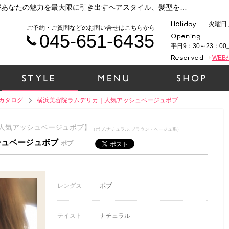
横浜 元町・中華街で人気の美容院ラムデリカがあなたの魅力を最大限に引き出すヘアスタイル、髪型をご提案いたします！時代性、ファッション性、そして1人１人の個性を大切に、一緒にヘアデザインをしていきましょう！（横浜美容院ラムデリカ｜人気アッシュベージュボブ）
火曜日
ご予約・ご質問などのお問い合せはこちらから
045-651-6435
平日9：30～23：00
WE
カタログ
横浜美容院ラムデリカ｜人気アッシュベージュボブ
カ｜人気アッシュベージュボブ】
（ボブ,ナチュラル,ブラウン・ベージュ系）
シュベージュボブ
ボブ
レングス
ボブ
テイスト
ナチュラル