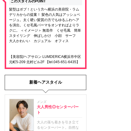
このスタイルのPOINT
髪型はボブ！という方へ横浜の美容院・ラム
デリカからの提案！ 髪色の人気はアッシュベ
ージュ。太く硬い髪質の方でもゆるふわヘア
を演出。くせ毛風パーマをオンすればよりラ
クに。 ＜イメージ＞ 無造作 くせ毛風 簡単
スタイリング 伸ばしかけ 小顔 サーフ
大人かわいい カジュアル オフィス
【美容院/ヘアサロン LUMDERICA横浜市中区
元町5-209 北村ビル2F 【tel.045-651-6435】
新着ヘアスタイル
メンズ
大人男性◎センターパー
ト
大人の落ち着きを引き立て
るセンターパート。自然な