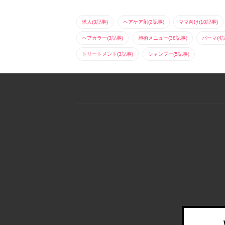
求人(3記事)
ヘアケア剤(2記事)
ママ向け(10記事)
ヘアカラー(3記事)
施術メニュー(38記事)
パーマ(4
トリートメント(3記事)
シャンプー(5記事)