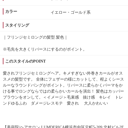
カラー
イエロー・ゴールド系
スタイリング
｜フリンジセミロングの髪型.髪色｜
※毛先を大きくリバースにするのがポイント。
このスタイルのPOINT
愛されフリンジセミロングヘア。キメすぎない外巻きカールがオス
スメの髪型です。 全体にフェザーの様にカットして、程よくシース
ルーなラウンドバングがポイント。リバースに柔らかくパーマをか
ける事でロングならではの柔らかいカールを演出！ 髪色はカッパー
ブラウンをオンして。＜イメージ＞毛束感 抜け感 キレイ トレ
ンドゆるふわ ダメージレスモテ 愛され 大人かわいい
【美容院/ヘアサロン LUMDERICA横浜市中区元町5-209 北村ビル2F