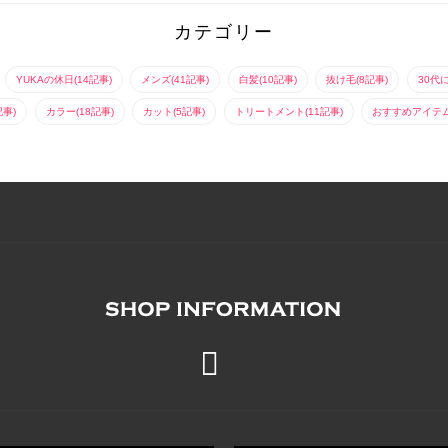
カテゴリー
YUKAの休日(14記事)
メンズ(41記事)
白髪(10記事)
抜け毛(8記事)
30代
記事)
カラー(18記事)
カット(5記事)
トリートメント(11記事)
おすすめアイテム(