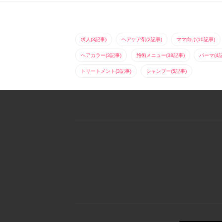
求人(3記事)
ヘアケア剤(2記事)
ママ向け(10記事)
ヘアカラー(3記事)
施術メニュー(38記事)
パーマ(4
トリートメント(3記事)
シャンプー(5記事)