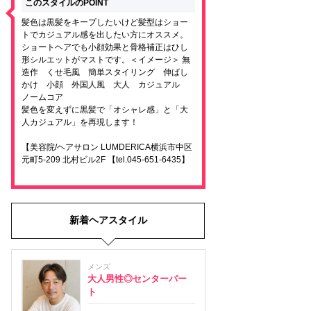
このスタイルのPOINT
髪色は黒髪をキープしたいけど髪型はショー
トでカジュアル感を出したい方にオススメ。
ショートヘアでも小顔効果と骨格補正はひし
形シルエットがマストです。＜イメージ＞ 無
造作 くせ毛風 簡単スタイリング 伸ばし
かけ 小顔 外国人風 大人 カジュアル
ノームコア
髪色を変えずに黒髪で「オシャレ感」と「大
人カジュアル」を再現します！
【美容院/ヘアサロン LUMDERICA横浜市中区
元町5-209 北村ビル2F 【tel.045-651-6435】
新着ヘアスタイル
メンズ
大人男性◎センターパー
ト