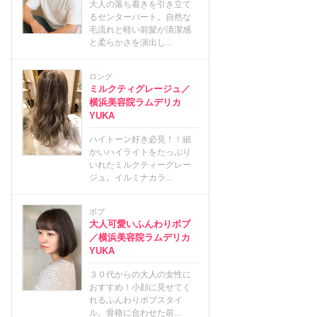
大人の落ち着きを引き立て
るセンターパート。自然な
毛流れと軽い前髪が清潔感
と柔らかさを演出し...
ロング
ミルクティグレージュ／
横浜美容院ラムデリカ
YUKA
ハイトーン好き必見！！細
かいハイライトをたっぷり
いれたミルクティーグレー
ジュ。イルミナカラ...
ボブ
大人可愛いふんわりボブ
／横浜美容院ラムデリカ
YUKA
３０代からの大人の女性に
おすすめ！小顔に見せてく
れるふんわりボブスタイ
ル。骨格に合わせた前...