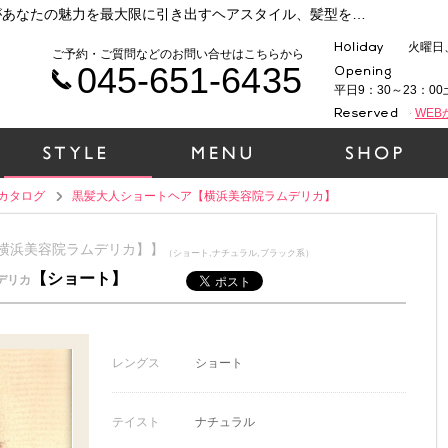
横浜 元町・中華街で人気の美容院ラムデリカがあなたの魅力を最大限に引き出すヘアスタイル、髪型をご提案いたします！時代性、ファッション性、そして1人１人の個性を大切に、一緒にヘアデザインをしていきましょう！（黒髪大人ショートヘア【横浜美容院ラムデリカ】）
火曜日
ご予約・ご質問などのお問い合せはこちらから
045-651-6435
平日9：30～23：00
WE
カタログ
黒髪大人ショートヘア【横浜美容院ラムデリカ】
【横浜美容院ラムデリカ】】
（ショート,ナチュラル,ブラック系）
【ショート】
デリカ
レングス
ショート
テイスト
ナチュラル