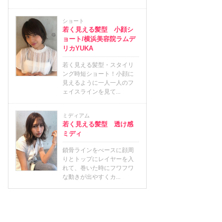
ショート
若く見える髪型 小顔シ
ョート/横浜美容院ラムデ
リカYUKA
若く見える髪型・スタイリ
ング時短ショート！小顔に
見えるように一人一人のフ
ェイスラインを見て...
ミディアム
若く見える髪型 透け感
ミディ
鎖骨ラインをべースに顔周
りとトップにレイヤーを入
れて、巻いた時にフワフワ
な動きが出やすくカ...