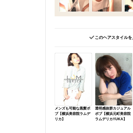
このヘアスタイルを
メンズも可能な黒髪ボ
透明感抜群カジュアル
ブ【横浜美容院ラムデ
ボブ【横浜元町美容院
リカ】
ラムデリカYUKA】