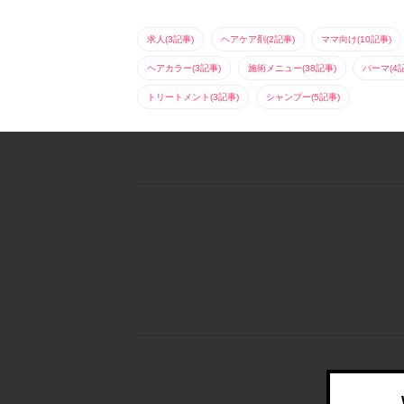
求人(3記事)
ヘアケア剤(2記事)
ママ向け(10記事)
ヘアカラー(3記事)
施術メニュー(38記事)
パーマ(4
トリートメント(3記事)
シャンプー(5記事)