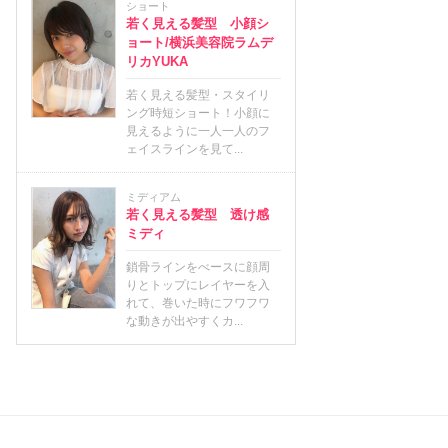
ショート
若く見える髪型 小顔シ
ョート/横浜美容院ラムデ
リカYUKA
若く見える髪型・スタイリ
ング時短ショート！小顔に
見えるように一人一人のフ
ェイスラインを見て...
ミディアム
若く見える髪型 透け感
ミディ
鎖骨ラインをべースに顔周
りとトップにレイヤーを入
れて、巻いた時にフワフワ
な動きが出やすくカ...