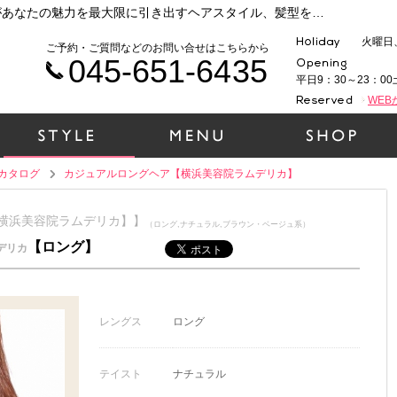
横浜 元町・中華街で人気の美容院ラムデリカがあなたの魅力を最大限に引き出すヘアスタイル、髪型をご提案いたします！時代性、ファッション性、そして1人１人の個性を大切に、一緒にヘアデザインをしていきましょう！（カジュアルロングヘア【横浜美容院ラムデリカ】）
火曜日
ご予約・ご質問などのお問い合せはこちらから
045-651-6435
平日9：30～23：00
WE
カタログ
カジュアルロングヘア【横浜美容院ラムデリカ】
【横浜美容院ラムデリカ】】
（ロング,ナチュラル,ブラウン・ベージュ系）
【ロング】
デリカ
レングス
ロング
テイスト
ナチュラル