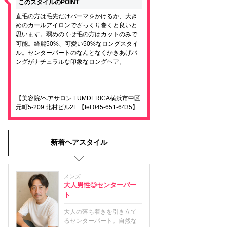
このスタイルのPOINT
直毛の方は毛先だけパーマをかけるか、大き
めのカールアイロンでざっくり巻くと良いと
思います。弱めのくせ毛の方はカットのみで
可能。綺麗50%、可愛い50%なロングスタイ
ル。センターパートのなんとなくかきあげバ
ングがナチュラルな印象なロングヘア。
【美容院/ヘアサロン LUMDERICA横浜市中区
元町5-209 北村ビル2F 【tel.045-651-6435】
新着ヘアスタイル
メンズ
大人男性◎センターパー
ト
大人の落ち着きを引き立て
るセンターパート。自然な