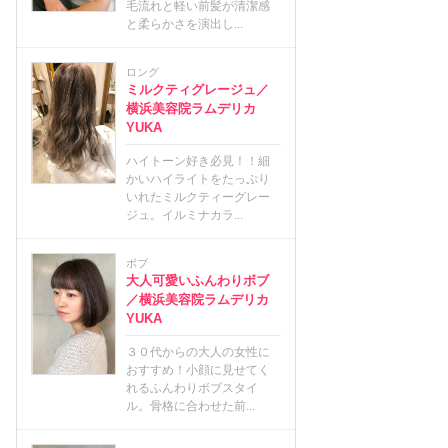
毛流れと軽い前髪が清潔感
と柔らかさを演出し...
ロング
ミルクティグレージュ／
横浜美容院ラムデリカ
YUKA
ハイトーン好き必見！！細
かいハイライトをたっぷり
いれたミルクティーグレー
ジュ。イルミナカラ...
ボブ
大人可愛いふんわりボブ
／横浜美容院ラムデリカ
YUKA
３０代からの大人の女性に
おすすめ！小顔に見せてく
れるふんわりボブスタイ
ル。骨格に合わせた前...