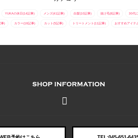
YUKAの休日(14記事)
メンズ(41記事)
白髪(10記事)
抜け毛(8記事)
30代
記事)
カラー(18記事)
カット(5記事)
トリートメント(11記事)
おすすめアイテム(
WEB予約はこちら
TEL:045-651-643