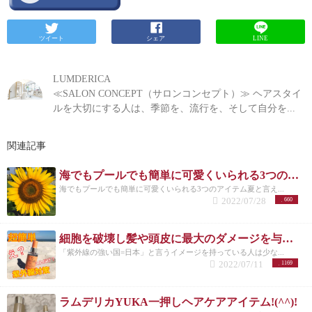
ツイート
シェア
LINE
LUMDERICA
≪SALON CONCEPT（サロンコンセプト）≫ ヘアスタイ
ルを大切にする人は、季節を、流行を、そして自分を...
関連記事
海でもプールでも簡単に可愛くいられる3つのアイテム！
海でもプールでも簡単に可愛くいられる3つのアイテム夏と言え...
2022/07/28
660
細胞を破壊し髪や頭皮に最大のダメージを与える紫外線から髪を守る方法
「紫外線の強い国=日本」と言うイメージを持っている人は少な...
2022/07/11
1169
ラムデリカYUKA一押しヘアケアアイテム!(^^)!