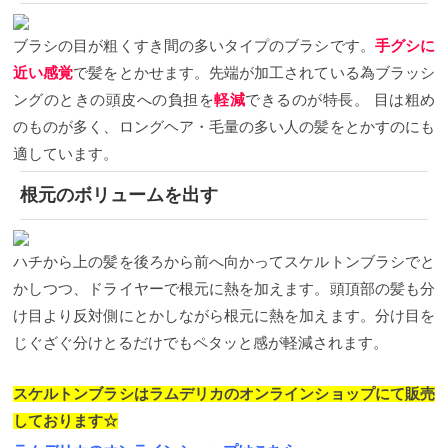
ブラシの目が粗くすき間の多いタイプのブラシです。
手グシに
近い感覚
で髪をとかせます。先端が加工されている為ブラッシ
ングのときの頭皮への負担を
軽減
できるのが特長。
目は粗め
のものが多く、ロングヘア・毛量の多い人の髪をとかすのにも
適しています。
根元のボリュームを出す
ハチから上の髪を後ろから前へ向かってスケルトンブラシでと
かしつつ、ドライヤーで根元に熱を加えます。頭頂部の髪も分
け目より反対側にとかしながら根元に熱を加えます。分け目を
じぐざぐ分けとるだけでもペタッと感が軽減されます。
スケルトンブラシはラムデリカのオンラインショップにて販売
しております☆