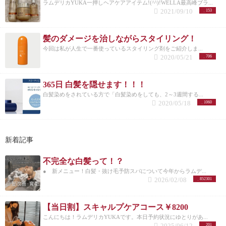
ラムデリカYUKA一押しヘアケアアイテム!(^^)!WELLA最高峰ブラ...
2021/09/10
153
髪のダメージを治しながらスタイリング！
今回は私が人生で一番使っているスタイリング剤をご紹介しま...
2020/05/21
706
365日 白髪を隠せます！！！
白髪染めをされている方で「白髪染めをしても、2～3週間する...
2020/05/18
1060
新着記事
不完全な白髪って！？
● 新メニュー！白髪・抜け毛予防スパについて今年からラムデ...
2026/02/08
852301
【当日割】スキャルプケアコース￥8200
こんにちは！ラムデリカYUKAです。本日予約状況にゆとりがあ...
2025/06/12
201