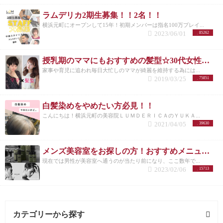
ラムデリカ2期生募集！！2名！！
横浜元町にオープンして15年！初期メンバーは指名100万プレイ...
2023/06/01
85262
授乳期のママにもおすすめの髪型☆30代女性を若く見せるスタイル特集☆
家事や育児に追われ毎日大忙しのママが綺麗を維持する為には...
2019/03/25
75851
白髪染めをやめたい方必見！！
こんにちは！横浜元町の美容院ＬＵＭＤＥＲＩＣＡのＹＵＫＡ...
2021/04/05
39630
メンズ美容室をお探しの方！おすすめメニューまとめ
現在では男性が美容室へ通うのが当たり前になり、ここ数年で...
2023/02/06
15713
カテゴリーから探す