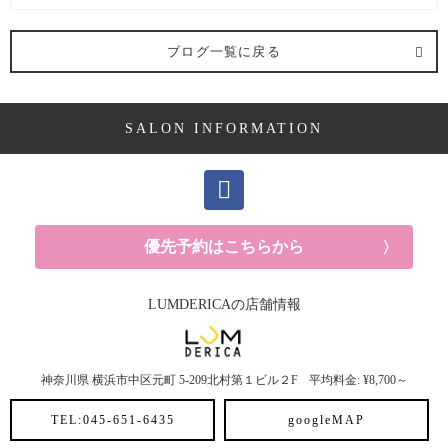
求人 (3記事)
ブログ一覧に戻る
ヘアケア剤 (2記事)
SALON INFORMATION
ママ向け (10記事)
YUKAの休日 (14記事)
メンズ (41記事)
優先予約はこちらから
白髪 (10記事)
LUMDERICAの店舗情報
抜け毛 (8記事)
神奈川県
横浜市中区元町
5-209北村第１ビル２F
平均料金: ¥8,700～
30代におすすめメニュー (6記事)
TEL:045-651-6435
googleMAP
ヘアスタイル (2記事)