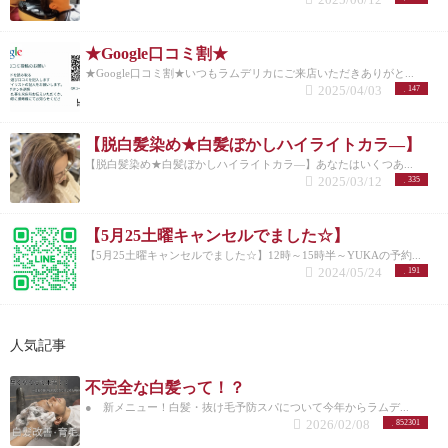
★Google口コミ割★
★Google口コミ割★いつもラムデリカにご来店いただきありがと...
2025/04/03
147
【脱白髪染め★白髪ぼかしハイライトカラ―】
【脱白髪染め★白髪ぼかしハイライトカラ―】あなたはいくつあ...
2025/03/12
335
【5月25土曜キャンセルでました☆】
【5月25土曜キャンセルでました☆】12時～15時半～YUKAの予約...
2024/05/24
191
人気記事
不完全な白髪って！？
● 新メニュー！白髪・抜け毛予防スパについて今年からラムデ...
2026/02/08
852301