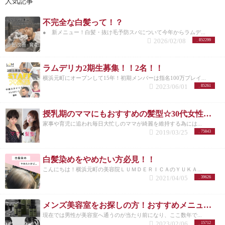
人気記事
不完全な白髪って！？
● 新メニュー！白髪・抜け毛予防スパについて今年からラムデ...
2026/02/08
852299
ラムデリカ2期生募集！！2名！！
横浜元町にオープンして15年！初期メンバーは指名100万プレイ...
2023/06/01
85261
授乳期のママにもおすすめの髪型☆30代女性を若く見せるスタイル特集☆
家事や育児に追われ毎日大忙しのママが綺麗を維持する為には...
2019/03/25
75843
白髪染めをやめたい方必見！！
こんにちは！横浜元町の美容院ＬＵＭＤＥＲＩＣＡのＹＵＫＡ...
2021/04/05
39626
メンズ美容室をお探しの方！おすすめメニューまとめ
現在では男性が美容室へ通うのが当たり前になり、ここ数年で...
2023/02/06
15712