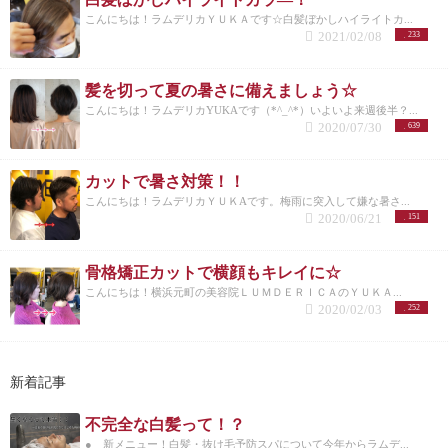
こんにちは！ラムデリカＹＵＫＡです☆白髪ぼかしハイライトカ...
2021/02/08
233
髪を切って夏の暑さに備えましょう☆
こんにちは！ラムデリカYUKAです（*^_^*）いよいよ来週後半？...
2020/07/30
639
カットで暑さ対策！！
こんにちは！ラムデリカＹＵＫAです。梅雨に突入して嫌な暑さ...
2020/06/21
151
骨格矯正カットで横顔もキレイに☆
こんにちは！横浜元町の美容院ＬＵＭＤＥＲＩＣＡのＹＵＫＡ...
2020/02/03
252
新着記事
不完全な白髪って！？
● 新メニュー！白髪・抜け毛予防スパについて今年からラムデ...