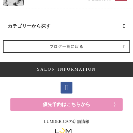
カテゴリーから探す
求人 (3記事)
ブログ一覧に戻る
ヘアケア剤 (2記事)
SALON INFORMATION
ママ向け (10記事)
YUKAの休日 (14記事)
メンズ (41記事)
優先予約はこちらから
白髪 (10記事)
LUMDERICAの店舗情報
抜け毛 (8記事)