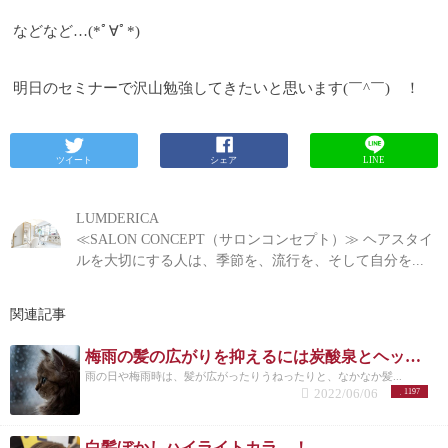
などなど…(*ﾟ∀ﾟ*)
明日のセミナーで沢山勉強してきたいと思います(￣^￣)ゞ！
ツイート
シェア
LINE
LUMDERICA
≪SALON CONCEPT（サロンコンセプト）≫ ヘアスタイ
ルを大切にする人は、季節を、流行を、そして自分を...
関連記事
梅雨の髪の広がりを抑えるには炭酸泉とヘッドスパ！？！？
雨の日や梅雨時は、髪が広がったりうねったりと、なかなか髪...
2022/06/06
1197
白髪ぼかしハイライトカラ―！