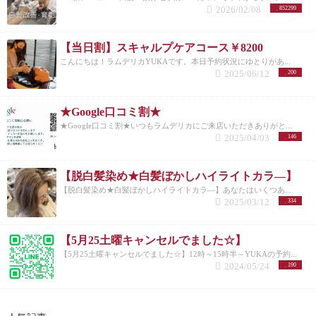
2026/02/08
852299
【当日割】スキャルプケアコース￥8200
こんにちは！ラムデリカYUKAです。本日予約状況にゆとりがあ...
2025/06/12
200
★Google口コミ割★
★Google口コミ割★いつもラムデリカにご来店いただきありがと...
2025/04/03
146
【脱白髪染め★白髪ぼかしハイライトカラ―】
【脱白髪染め★白髪ぼかしハイライトカラ―】あなたはいくつあ...
2025/03/12
334
【5月25土曜キャンセルでました☆】
【5月25土曜キャンセルでました☆】12時～15時半～YUKAの予約...
2024/05/24
190