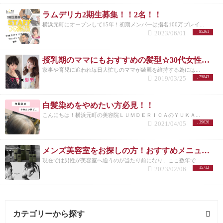
ラムデリカ2期生募集！！2名！！
横浜元町にオープンして15年！初期メンバーは指名100万プレイ...
2023/06/01
85261
授乳期のママにもおすすめの髪型☆30代女性を若く見せるスタイル特集☆
家事や育児に追われ毎日大忙しのママが綺麗を維持する為には...
2019/03/25
75843
白髪染めをやめたい方必見！！
こんにちは！横浜元町の美容院ＬＵＭＤＥＲＩＣＡのＹＵＫＡ...
2021/04/05
39626
メンズ美容室をお探しの方！おすすめメニューまとめ
現在では男性が美容室へ通うのが当たり前になり、ここ数年で...
2023/02/06
15712
カテゴリーから探す