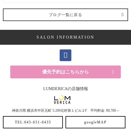
求人 (2記事)
ブログ一覧に戻る
ヘアケア剤 (2記事)
SALON INFORMATION
ママ向け (10記事)
YUKAの休日 (14記事)
メンズ (40記事)
優先予約はこちらから
白髪 (10記事)
LUMDERICAの店舗情報
抜け毛 (5記事)
神奈川県
横浜市中区元町
5-209北村第１ビル２F
平均料金: ¥8,700～
30代におすすめメニュー (6記事)
TEL:045-651-6435
googleMAP
ヘアスタイル (2記事)