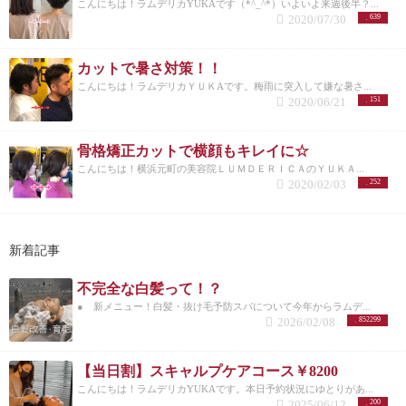
こんにちは！ラムデリカYUKAです（*^_^*）いよいよ来週後半？...
2020/07/30
639
カットで暑さ対策！！
こんにちは！ラムデリカＹＵＫAです。梅雨に突入して嫌な暑さ...
2020/06/21
151
骨格矯正カットで横顔もキレイに☆
こんにちは！横浜元町の美容院ＬＵＭＤＥＲＩＣＡのＹＵＫＡ...
2020/02/03
252
新着記事
不完全な白髪って！？
● 新メニュー！白髪・抜け毛予防スパについて今年からラムデ...
2026/02/08
852299
【当日割】スキャルプケアコース￥8200
こんにちは！ラムデリカYUKAです。本日予約状況にゆとりがあ...
2025/06/12
200