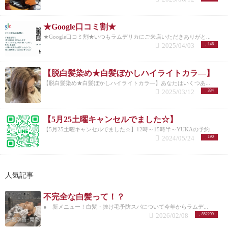
★Google口コミ割★
★Google口コミ割★いつもラムデリカにご来店いただきありがと...
2025/04/03
146
【脱白髪染め★白髪ぼかしハイライトカラ―】
【脱白髪染め★白髪ぼかしハイライトカラ―】あなたはいくつあ...
2025/03/12
334
【5月25土曜キャンセルでました☆】
【5月25土曜キャンセルでました☆】12時～15時半～YUKAの予約...
2024/05/24
190
人気記事
不完全な白髪って！？
● 新メニュー！白髪・抜け毛予防スパについて今年からラムデ...
2026/02/08
852299