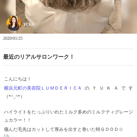
YUKA
2020/01/25
最近のリアルサロンワーク！
こんにちは！
横浜元町の美容院ＬＵＭＤＥＲＩＣＡ
のＹＵＫＡです
（*^_^*）
ハイライトをたっぷりいれたミルク多めのミルクティグレージ
ュカラー！！
傷んだ毛先はカットして厚みを出すと巻いた時ＧＯＯＤ☆