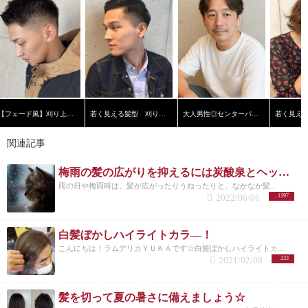
【フェード風】刈り上げショート
若く見える髪型 刈り上げ黒髪ショート【横浜美容院ラムデリカ】
大人男性◎センターパート
関連記事
梅雨の髪の広がりを抑えるには炭酸泉とヘッドスパ！？！？
雨の日や梅雨時は、髪が広がったりうねったりと、なかなか髪...
2022/06/06
1197
白髪ぼかしハイライトカラ―！
こんにちは！ラムデリカＹＵＫＡです☆白髪ぼかしハイライトカ...
2021/02/08
233
髪を切って夏の暑さに備えましょう☆