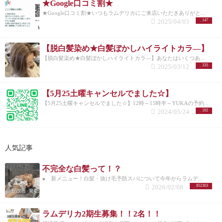
★Google口コミ割★
★Google口コミ割★いつもラムデリカにご来店いただきありがと...
2025/04/03
147
【脱白髪染め★白髪ぼかしハイライトカラ―】
【脱白髪染め★白髪ぼかしハイライトカラ―】あなたはいくつあ...
2025/03/12
335
【5月25土曜キャンセルでました☆】
【5月25土曜キャンセルでました☆】12時～15時半～YUKAの予約...
2024/05/24
192
人気記事
不完全な白髪って！？
● 新メニュー！白髪・抜け毛予防スパについて今年からラムデ...
2026/02/08
852303
ラムデリカ2期生募集！！2名！！