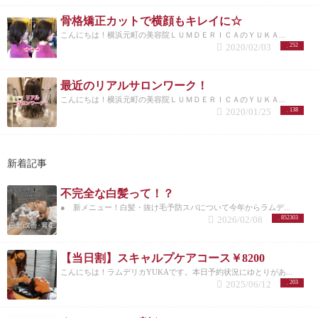
骨格矯正カットで横顔もキレイに☆
こんにちは！横浜元町の美容院ＬＵＭＤＥＲＩＣＡのＹＵＫＡ...
2020/02/03
252
最近のリアルサロンワーク！
こんにちは！横浜元町の美容院ＬＵＭＤＥＲＩＣＡのＹＵＫＡ...
2020/01/25
138
新着記事
不完全な白髪って！？
● 新メニュー！白髪・抜け毛予防スパについて今年からラムデ...
2026/02/08
852303
【当日割】スキャルプケアコース￥8200
こんにちは！ラムデリカYUKAです。本日予約状況にゆとりがあ...
2025/06/12
203