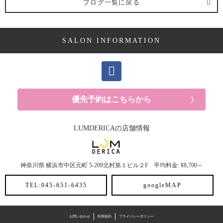
ブログ一覧に戻る
ヘアケア剤 (2記事)
SALON INFORMATION
ママ向け (10記事)
YUKAの休日 (14記事)
メンズ (40記事)
優先予約はこちらから
白髪 (10記事)
LUMDERICAの店舗情報
抜け毛 (5記事)
神奈川県
横浜市中区元町
5-209北村第１ビル２F
平均料金: ¥8,700～
30代におすすめメニュー (6記事)
TEL:045-651-6435
googleMAP
ヘアスタイル (2記事)
ヘアカラー (3記事)
お問い合わせ
利用規約
プライバシーポリシー