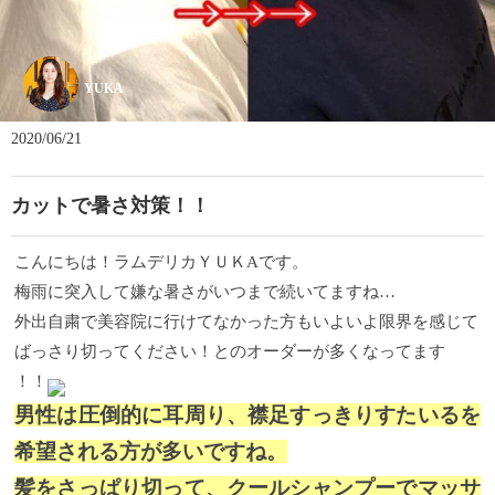
YUKA
2020/06/21
カットで暑さ対策！！
こんにちは！ラムデリカＹＵＫAです。
梅雨に突入して嫌な暑さがいつまで続いてますね…
外出自粛で美容院に行けてなかった方もいよいよ限界を感じて
ばっさり切ってください！とのオーダーが多くなってます
！！
男性は圧倒的に耳周り、襟足すっきりすたいるを
希望される方が多いですね。
髪をさっぱり切って、クールシャンプーでマッサ