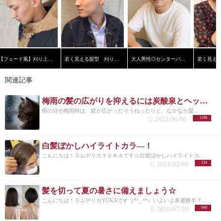
【フェード風】刈り上げショート
若く見える髪型 刈り上げ黒髪ショート【横浜美容院ラムデリカ】
大人男性◎センターパート
関連記事
梅雨の髪の広がりを抑えるには炭酸泉とヘッドスパ！？！？
雨の日や梅雨時は、髪が広がったりうねったりと、なかなか髪...
2022/06/06
1198
白髪ぼかしハイライトカラ―！
こんにちは！ラムデリカＹＵＫＡです☆白髪ぼかしハイライトカ...
2021/02/08
234
髪を切って夏の暑さに備えましょう☆
こんにちは！ラムデリカYUKAです（*^_^*）いよいよ来週後半？...
2020/07/30
640