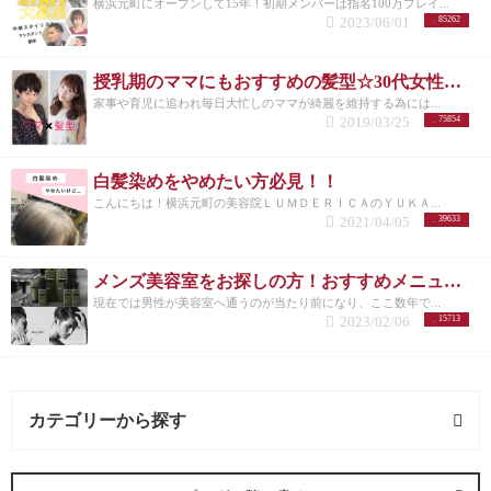
横浜元町にオープンして15年！初期メンバーは指名100万プレイ...
2023/06/01
85262
授乳期のママにもおすすめの髪型☆30代女性を若く見せるスタイル特集☆
家事や育児に追われ毎日大忙しのママが綺麗を維持する為には...
2019/03/25
75854
白髪染めをやめたい方必見！！
こんにちは！横浜元町の美容院ＬＵＭＤＥＲＩＣＡのＹＵＫＡ...
2021/04/05
39633
メンズ美容室をお探しの方！おすすめメニューまとめ
現在では男性が美容室へ通うのが当たり前になり、ここ数年で...
2023/02/06
15713
カテゴリーから探す
求人 (2記事)