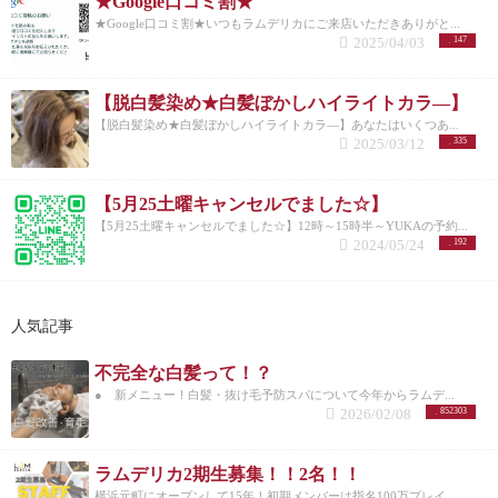
★Google口コミ割★
★Google口コミ割★いつもラムデリカにご来店いただきありがと...
2025/04/03
147
【脱白髪染め★白髪ぼかしハイライトカラ―】
【脱白髪染め★白髪ぼかしハイライトカラ―】あなたはいくつあ...
2025/03/12
335
【5月25土曜キャンセルでました☆】
【5月25土曜キャンセルでました☆】12時～15時半～YUKAの予約...
2024/05/24
192
人気記事
不完全な白髪って！？
● 新メニュー！白髪・抜け毛予防スパについて今年からラムデ...
2026/02/08
852303
ラムデリカ2期生募集！！2名！！
横浜元町にオープンして15年！初期メンバーは指名100万プレイ...