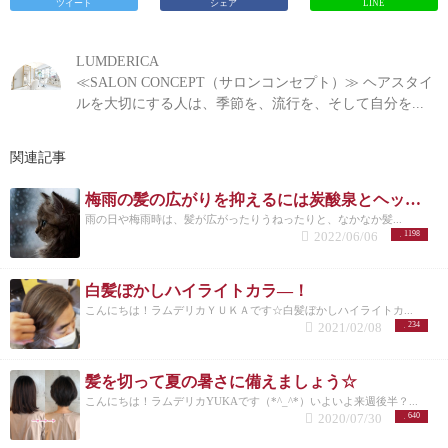
ツイート
シェア
LINE
LUMDERICA
≪SALON CONCEPT（サロンコンセプト）≫ ヘアスタイ
ルを大切にする人は、季節を、流行を、そして自分を...
関連記事
梅雨の髪の広がりを抑えるには炭酸泉とヘッドスパ！？！？
雨の日や梅雨時は、髪が広がったりうねったりと、なかなか髪...
2022/06/06
1198
白髪ぼかしハイライトカラ―！
こんにちは！ラムデリカＹＵＫＡです☆白髪ぼかしハイライトカ...
2021/02/08
234
髪を切って夏の暑さに備えましょう☆
こんにちは！ラムデリカYUKAです（*^_^*）いよいよ来週後半？...
2020/07/30
640