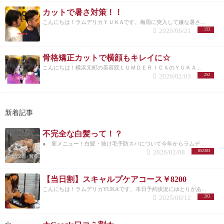
カットで暑さ対策！！
こんにちは！ラムデリカＹＵＫAです。梅雨に突入して嫌な暑さ...
2020/06/21
153
骨格矯正カットで横顔もキレイに☆
こんにちは！横浜元町の美容院ＬＵＭＤＥＲＩＣＡのＹＵＫＡ...
2020/02/03
252
新着記事
不完全な白髪って！？
● 新メニュー！白髪・抜け毛予防スパについて今年からラムデ...
2026/02/08
852303
【当日割】スキャルプケアコース￥8200
こんにちは！ラムデリカYUKAです。本日予約状況にゆとりがあ...
2025/06/12
203