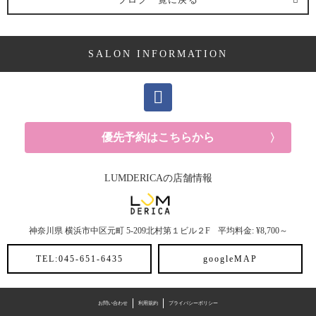
ヘアケア剤 (2記事)
SALON INFORMATION
ママ向け (10記事)
YUKAの休日 (14記事)
メンズ (41記事)
優先予約はこちらから
白髪 (10記事)
LUMDERICAの店舗情報
抜け毛 (8記事)
神奈川県
横浜市中区元町
5-209北村第１ビル２F
平均料金: ¥8,700～
30代におすすめメニュー (6記事)
TEL:045-651-6435
googleMAP
ヘアスタイル (2記事)
ヘアカラー (3記事)
お問い合わせ
利用規約
プライバシーポリシー