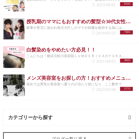
2023/06/01
85262
授乳期のママにもおすすめの髪型☆30代女性を若く見せるスタイル特集☆
家事や育児に追われ毎日大忙しのママが綺麗を維持する為には...
2019/03/25
75855
白髪染めをやめたい方必見！！
こんにちは！横浜元町の美容院ＬＵＭＤＥＲＩＣＡのＹＵＫＡ...
2021/04/05
39635
メンズ美容室をお探しの方！おすすめメニューまとめ
現在では男性が美容室へ通うのが当たり前になり、ここ数年で...
2023/02/06
15713
カテゴリーから探す
求人 (3記事)
ブログ一覧に戻る