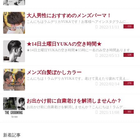
大人男性におすすめのメンズパーマ！
こんにちはラムデリカYUKAです！お客様ヘアインスタグラムに...
2022/11/11
153
★14日土曜日YUKAの空き時間★
★14日土曜日YUKAの空き時間★15時に一名のみ空き時間あります...
2022/05/13
126
メンズ白髪ぼかしカラー
こんにちは！ラムデリカYUKAです。老けて見えたり疲れて見え...
2022/02/14
270
お出かけ前に自粛老けを解消しませんか？
お出かけ前に自粛老けを解消しませんか？こんにちは！ラムデ...
2021/11/08
161
新着記事