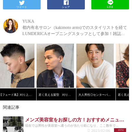
ツイート
シェア
LINE
YUKA
都内有名サロン（kakimoto arms)でのスタイリストを経て
LUMDERICAオープニングスタッフとして参加！雑誌...
【フェード風】刈り上げショート
若く見える髪型 刈り上げ黒髪ショート【横浜美容院ラムデリカ】
大人男性◎センターパート
関連記事
メンズ美容室をお探しの方！おすすめメニューまとめ
現在では男性が美容室へ通うのが当たり前になり、ここ数年で...
2023/02/06
15711