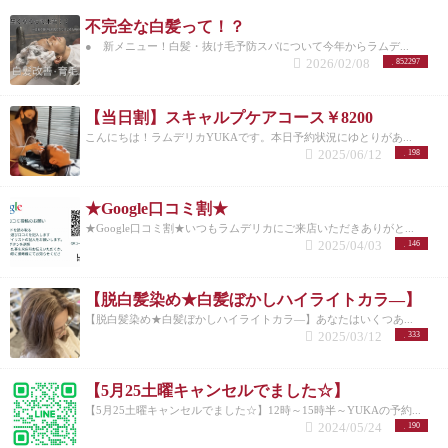
不完全な白髪って！？
● 新メニュー！白髪・抜け毛予防スパについて今年からラムデ...
2026/02/08
852297
【当日割】スキャルプケアコース￥8200
こんにちは！ラムデリカYUKAです。本日予約状況にゆとりがあ...
2025/06/12
198
★Google口コミ割★
★Google口コミ割★いつもラムデリカにご来店いただきありがと...
2025/04/03
146
【脱白髪染め★白髪ぼかしハイライトカラ―】
【脱白髪染め★白髪ぼかしハイライトカラ―】あなたはいくつあ...
2025/03/12
333
【5月25土曜キャンセルでました☆】
【5月25土曜キャンセルでました☆】12時～15時半～YUKAの予約...
2024/05/24
190