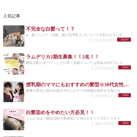
人気記事
不完全な白髪って！？
● 新メニュー！白髪・抜け毛予防スパについて今年からラムデ...
2026/02/08
852297
ラムデリカ2期生募集！！2名！！
横浜元町にオープンして15年！初期メンバーは指名100万プレイ...
2023/06/01
85261
授乳期のママにもおすすめの髪型☆30代女性を若く見せるスタイル特集☆
家事や育児に追われ毎日大忙しのママが綺麗を維持する為には...
2019/03/25
75833
白髪染めをやめたい方必見！！
こんにちは！横浜元町の美容院ＬＵＭＤＥＲＩＣＡのＹＵＫＡ...
2021/04/05
39620