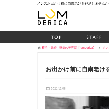
横浜・元町中華街の美容院【lumderica】
メン
お出かけ前に自粛老け
2021/11/08