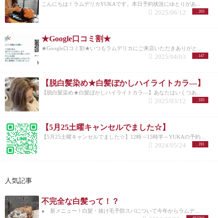
こんにちは！ラムデリカYUKAです。本日予約状況にゆとりがあ...
2025/06/12
203
★Google口コミ割★
★Google口コミ割★いつもラムデリカにご来店いただきありがと...
2025/04/03
147
【脱白髪染め★白髪ぼかしハイライトカラ―】
【脱白髪染め★白髪ぼかしハイライトカラ―】あなたはいくつあ...
2025/03/12
335
【5月25土曜キャンセルでました☆】
【5月25土曜キャンセルでました☆】12時～15時半～YUKAの予約...
2024/05/24
191
人気記事
不完全な白髪って！？
● 新メニュー！白髪・抜け毛予防スパについて今年からラムデ...