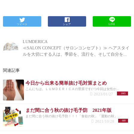
ツイート
シェア
LINE
LUMDERICA
≪SALON CONCEPT（サロンコンセプト）≫ ヘアスタイ
ルを大切にする人は、季節を、流行を、そして自分を...
関連記事
今日から出来る簡単抜け毛対策まとめ
こんにちは。ＬＵＭＤＥＲＩＣＡの菅原です(^^)今回は女性か...
2023/01/27
1665
まだ間に合う秋の抜け毛予防 2021年版
まだ間に合う秋の抜け毛予防！！！「食欲の秋」「運動の秋」...
2021/10/28
689