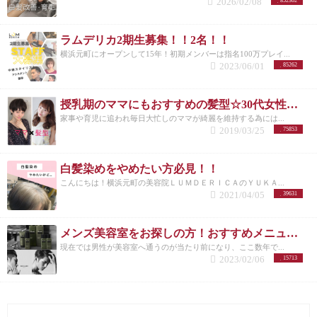
2026/02/08
852302
ラムデリカ2期生募集！！2名！！
横浜元町にオープンして15年！初期メンバーは指名100万プレイ...
2023/06/01
85262
授乳期のママにもおすすめの髪型☆30代女性を若く見せるスタイル特集☆
家事や育児に追われ毎日大忙しのママが綺麗を維持する為には...
2019/03/25
75853
白髪染めをやめたい方必見！！
こんにちは！横浜元町の美容院ＬＵＭＤＥＲＩＣＡのＹＵＫＡ...
2021/04/05
39631
メンズ美容室をお探しの方！おすすめメニューまとめ
現在では男性が美容室へ通うのが当たり前になり、ここ数年で...
2023/02/06
15713