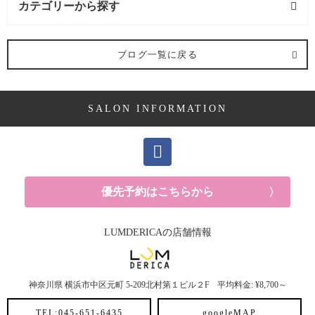
カテゴリーから探す
求人 (3記事)
ブログ一覧に戻る
ヘアケア剤 (2記事)
SALON INFORMATION
ママ向け (10記事)
YUKAの休日 (14記事)
メンズ (41記事)
優先予約はこちらから
白髪 (10記事)
LUMDERICAの店舗情報
抜け毛 (8記事)
神奈川県
横浜市中区元町
5-209北村第１ビル２F
平均料金: ¥8,700～
30代におすすめメニュー (6記事)
TEL:045-651-6435
googleMAP