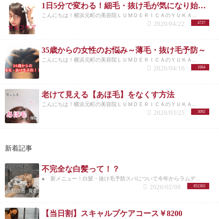
1日5分で変わる！細毛・抜け毛が気になり始めてる方必見！【横浜美容院ラムデリカYUKA】
こんにちは！横浜元町の美容院ＬＵＭＤＥＲＩＣＡのＹＵＫＡ...
2020/04/22
4727
35歳からの女性のお悩み～薄毛・抜け毛予防～
こんにちは！横浜元町の美容院ＬＵＭＤＥＲＩＣＡのＹＵＫＡ...
2020/04/16
1664
老けて見える【あほ毛】をなくす方法
こんにちは！横浜元町の美容院ＬＵＭＤＥＲＩＣＡのＹＵＫＡ...
2020/03/25
3092
新着記事
不完全な白髪って！？
● 新メニュー！白髪・抜け毛予防スパについて今年からラムデ...
2026/02/08
852302
【当日割】スキャルプケアコース￥8200