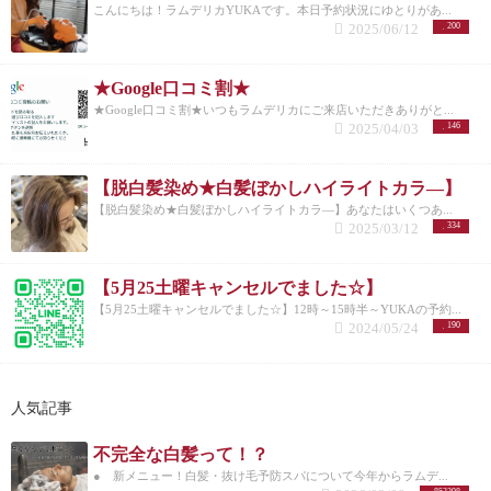
面に吸着して染まるものです。ダメージは無しでか
す。白髪がミックスのグレイヘアが大人の男の色気
こんにちは！ラムデリカYUKAです。本日予約状況にゆとりがあ...
ん増えていく２０代から生え始めてきた若白髪。
ぶれることもほとんど無し。 メリット ：ダメージ
が出てかっこいいという意見も。
一方で、今さら白
2025/06/12
200
「どうせ遺伝だから…」とあきらめずに、白髪予防
がない。ツヤが出る。コシがでる。（ボリューム）
髪染めをやめる気はない！という考えの方も一定数
と白髪カバーを意識すると見た目年齢も変わります
デメリット：マニュキュアは頭皮につけられないの
いるのも事実。 髪と頭皮をケアしながら白髪染めを
よ！ どれも難しいことではなく、身近なもので意識
で浮かせて染める。髪が濡れてると色がでる。 デメ
やりとおす！という意見も全然ありだと思います。
★Google口コミ割★
すれば可能な予防法ばかり。 ぜひ今日からとりいれ
リット：カラートリートメントの吸着が強いもので
ナチュラル志向だったり、白髪染めに追われるのを
★Google口コミ割★いつもラムデリカにご来店いただきありがと...
ていただけたらなと思います！
ＹＵＫＡのインスタ
色を入れた場合にヘアカラーの染まりが悪くなる。
ストレスに感じる方は早い段階でグレイヘアへの移
2025/04/03
146
グラムはこちらから
～関連記事～
永久染毛剤 酸化染毛剤【医薬部外品】 一般的なア
行を視野に入れたカラーを。 白髪が見える事がスト
ルカリヘアカラーで髪の内部までしっかり染まるも
レスになる方は白髪染め続行という、意見が真っ二
のです。ややダメージがあり、かぶれる可能性があ
つに割れますね！！ 何歳になったから白髪染めをや
【脱白髪染め★白髪ぼかしハイライトカラ―】
ります。 メリット ：染まりは一番良い。カラーの
める！というよりは今後のライフスタイルや髪の状
【脱白髪染め★白髪ぼかしハイライトカラ―】あなたはいくつあ...
バリエーションが選べる。 デメリット：髪にダメー
態に合わせた白髪との付き合い方を考えていくと良
2025/03/12
334
ジがある。 その他 【化粧品 雑品】 ヘナなど植
いかと 思います！
白髪染め卒業！～おしゃれグレイ
物類の色素で髪の内部まで染まるものです。ダメー
ヘアへの移行計画～
白髪染めをやめると言っても、
ジはなしでかぶれる可能性が少しあります。 メリッ
おしゃれで清潔感のあるグレイヘアにならなけれ
【5月25土曜キャンセルでました☆】
ト ：ダメージがない。ナチュラル思考。 デメリッ
ば、 今までより見た目年齢は＋5歳どころか＋20歳く
【5月25土曜キャンセルでました☆】12時～15時半～YUKAの予約...
ト：特有のゴワツキがある。染めてる時間が長い。
らいに見えてしまったりもするので要注意！ 顔色が
2024/05/24
190
それぞれメリット・デメリットがあるので、理解
明るく見えるには白髪の割合が70％以上あったほう
したうえで自分にあった方法を選んだ方が良いで
が良いので、 70％以下の場合は、ハイライトで明る
す。
グレイカラーをする頻度は？ 個人差はあります
い部分を増やしてあげたりバランスを調節します。
が、白髪の割合が多く暗めに染めている方では３週
白髪染めストレスから解放されたい方ほんとに多い
人気記事
間～１か月で根元の新たに伸びてきた白髪が気にな
です↓↓ 一人一人白髪の割合が違うので、そこはプロ
りはじめる 方もいます。明るめに染めたり、ハイラ
の腕の見せ所！！ 白髪染めをやめるとこうなりま
不完全な白髪って！？
イトで白髪をぼかすグレイカラーをしている方だと
す！！ この状態をどうおしゃれなグレイヘアに移行
もう少しグレイカラーをする頻度 が減ります！ 【参
● 新メニュー！白髪・抜け毛予防スパについて今年からラムデ...
していくか？ 白髪染めの卒業する時の手順 ①根元の