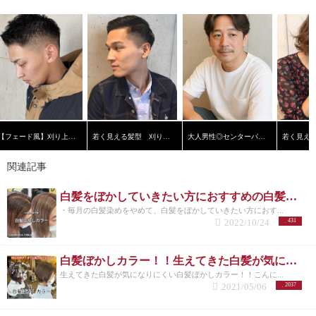
肌効果 ・綺麗な黒髪の維持 これは摂らずにはいられ
めのための手間・時間・コストがかかる
「白髪染め
食べてます。 香ばしくておいしいですよ！ メラノサ
コ 仕事のストレス⇒タバコ この悪循環が白髪の増加
ない効果ばかりですよね…。 ※黒ゴマアレルギーを
をやめたい」と感じている人達が「やめたい理由」
イト(色素細胞)を活性化させるには？ 銅を多く含む
につながってるケースもあります。 吸わない人の４
お持ちの方は注意です！
の第一位に挙げているのが、髪染めにかかる「手
まとめ！ 黒ゴマがスーパー
食材を摂る！ するめ・レバー・そらまめ・大豆・納
倍以上の若白髪が多いと研究結果があるんです。 ⑤
フードと言われるのも納得ですよね！ 毎日スプーン
間」や「時間」の問題です。 白髪だと、黒髪より色
豆・ごま・ココア・抹茶 意識して摂り入れましょ
加齢 白髪は加齢と共に体が髪に送るこのメラニン色
１杯なら続けられるかも！？ 白髪予防だけでなく、
の差がはげしいので放置できず、こまめにリタッチ
う。 メラノサイトを活性化させるとチロシンの生成
素を作る機能が低下します。 これが、加齢が進むと
健康にも良い黒ゴマを積極的に摂り入れながらバラ
して根元を隠さなくてはなりません。 早い人で2週間
が促されて白髪予防になります！ 白髪の原因の一つ
白髪が増える仕組みです。
急に白髪が部分的に増え
ンスの良い食事を心がけましょう！
で気になりだします。 そのため、白髪染めをする頻
【白髪をしっか
である過酸化水素の生成を増加させる食品・行動を
てきた場合は、ストレスによる影響が大きいです。
りカバーしたい人】白髪染め+カット＋美髪トリート
度が多ければ多いほど頭皮と髪の負担が大きくなり
避ける！ 過酸化水素(活性酸素)が含まれている、コ
ストレス状態になると、血管が収縮して血行が悪く
メント
年齢を重ねるごとにトラブルが増えていきます。 髪
【白髪ぼかし◎ハイライト】 デザインカラ
ーヒー・紅茶・烏龍茶・輸入食品を極力避ける！ホ
なり、毛根にも影響が出てきます。 髪を黒くするメ
ー＋カット＋アフターＴｒ
が細くなる 髪の乾燥が気になる（パサつく） 枝毛・
～関連記事～
ワイトにングの歯磨き粉にも含まれていることがあ
ラノサイト(色素細胞)はストレスに弱いといわれてい
切れ毛が出やすくなる 髪がまとまりにくくなる 髪に
ります。
ストレスや過剰な運動により活性酸素が多
【フェード風】刈り上げショート
若く見える髪型 刈り上げ黒髪ショート【横浜美容院ラムデリカ】
大人男性◎センターパート
るので、ストレス状態が続くと 白髪が一気に増えま
ボリューム感が出なくなる（立ち上がりが悪い、ペ
く発生するので、ストレス解消になる目安の週３～
す。 個人差はありますが、３０代を過ぎるとちらほ
タンコになる等） 縮毛・ハネ等が気になる 「白髪」
５日 １回３０分～１時間くらいの軽い有酸素運動
ら白髪が生え始めてくる方が多いです。 これが加齢
関連記事
が生まれたということは、 生活習慣・血行不良・加
が良いですよー。 そうすることで活性酸素を除去す
による白髪です。 白髪の生え始めを遅らせたかった
齢といった何らかの理由で髪のメラニン色素の形成
る酵素の産出を増加させられるんです。 適度な運動
ら、頭皮ケアも大事ですが、睡眠時間・生活習慣・
等の「健康な髪細胞の生成」がうまくいかなくない
白髪をぼかしていきたい方におすすめの白髪ぼかしカラー！
を取り入れてみましょう。 断食を取り入れる！ 食事
食生活を意識的に改善していくことも大事です。
グ
状態なので、 歳を重ねるごとに髪と頭皮をいたわっ
制限によるアンチエイジング効果や寿命を延ばす効
・毎月の白髪染めをやめて、白髪をぼかしていきたい方におす...
レイカラー(白髪染め)に関するQ＆A！
そもそもグレ
てあげないと、 染める髪まで生えてこなくなってし
果、断食により白髪がなくなったという体験談もあ
2022/10/24
431
イカラーとは？ 最近雑誌などでもよく見る『グレイ
まっては、キレイでいたいから白髪染めするのに、
るほどです。 ３０代後半には成長ホルモンはピーク
カラー』というワード。 グレイカラーとはいわゆる
本末転倒ですよね。
セルフカラーは特に… 髪と頭皮
時の約４分の１程度しか分泌されないのですが、２
『白髪染め』のことです。白髪を綺麗に染めるため
へのダメージが大きいので美容師的にはＮＧ×！！ 市
４時間の断食で成長ホルモンが２０％増加したとい
白髪ぼかしカラー！！生えてきた白髪が気になりにくい！
に薬剤を調合してます。 美容室ではその人の白髪の
販の薬局で売っているカラー剤は、専門知識が無い
う研究結果もあるんですよ！ まずは、食べるときに
生えてきた白髪が気になりにくい白髪ぼかしカラー！！こんに...
割合によって薬剤の調合を変えて染めていきます。
素人が行っても髪に色が入るよう、過酸化水素水等
お腹一杯食べるのをやめましょう。成長ホルモンの
2021/05/06
2037
※色持ちを良くするために濃い染料(ブラウン)を混ぜ
の濃度が高い状態であるから 美容院で染める3倍もダ
分泌を促すことも白髪予防には大事です。 甘い物の
ているので、赤みがでやすい。 グレイカラーとファ
メージがあると言われています。 コスト的には最も
食べすぎも成長ホルモンの分泌を阻害するので注意