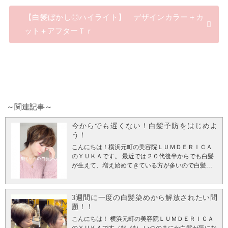
【白髪ぼかし◎ハイライト】 デザインカラー＋カ
ット＋アフターＴｒ
～関連記事～
今からでも遅くない！白髪予防をはじめよ
う！
こんにちは！横浜元町の美容院ＬＵＭＤＥＲＩＣＡ
のＹＵＫＡです。 最近では２０代後半からでも白髪
が生えて、増え始めてきている方が多いので白髪を
カバーするおすすめヘアカラーと今からでも遅くは
ない白髪予防方法をご紹介します。 特に女性で２０
代後半での白髪はやはり老け見えの大きな原因にな
3週間に一度の白髪染めから解放されたい問
るので要注意ですよ！ ２０代からの白髪の原因て？
題！！
①ストレス 学生であれば、勉強・試験・卒論・就活
こんにちは！ 横浜元町の美容院ＬＵＭＤＥＲＩＣＡ
に追われるストレス。社会人になると仕事のストレ