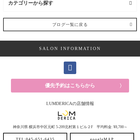
だけ、わけとりながら染めましょう！！かなり大変
カテゴリーから探す
に生えてきた白髪を目立ちにくくする『白髪ぼかし
な作業になると思いますが、 傷ませたくないのであ
カラー』がおすすめです！ 赤みのある白髪染めを繰
れば頑張りましょう！
グレイカラーって傷みます
り返している方は２週間過ぎたくらいで根元の白髪
求人 (2記事)
か？ 傷みを伴うカラーとマニュキュアのような髪表
がきになりはじめますよね… 白髪は無彩色なので赤
ブログ一覧に戻る
面をコーティングするカラーやスプレータイプのよ
みよりグレーやアッシュ系のカラーにした方が伸び
うな傷みを伴わない カラーがあります。 シャンプー
てきた白髪の部分と染めてある部分が馴染みやすい
ヘアケア剤 (2記事)
しても染めた色が落ちにくく、持ちが良いカラーは
です。 ハイライトをいれて赤みを抑えたカラーにす
その分傷みを伴う場合が多いです。 持ちが良いとい
ると白髪ぼかしカラーになります☆ ※ハイライトの
うメリットもありますが、頻繁に全体に繰り返して
薬剤は髪の状態によって使い分けてます。 ハイライ
SALON INFORMATION
ママ向け (10記事)
いると 髪がバサバサになるので、染め方や周期を考
トは毎回いれる訳ではなく、早くて４カ月、から半
えてケアしながら染めていきましょう！
YUKAおす
年に一回程度入れると綺麗な状態をキープできま
すめのグレイカラー プロだからできるグレイカラ
す！
『白髪ぼかしカラー』やってみたい方はぜひ一
YUKAの休日 (14記事)
ー！ ハイライトやローライトをおりまぜながらのブ
度ご相談いただけたらと思います!(^^)! こちらのクー
レンドカラーで、白髪を活かしたおしゃれなグレイ
ポンメニューの２ページめにあります！↓↓↓ 【白髪ぼ
カラーがおすすめです！
白髪って均一に生えてくる
メンズ (40記事)
かし◎ハイライト】 デザインカラー＋アフターＴ
優先予約はこちらから
訳ではないですよね… ハイライトやローライトをお
ｒ
まとめ ここまで読んでいただきありがとうござい
りまぜる事で、白髪と黒髪のバランスを整えること
ます☆ 私としては、グレイヘアをすごい推奨してい
白髪 (10記事)
ができます！ ブレンドカラーにしておくと、新しく
る訳ではないんです。 というのも、人それぞれ価値
伸びてきた毛もなじんでくれるのでグレイカラーを
LUMDERICAの店舗情報
観もライフスタイルも違うのでそこに合った方法で
する周期も 長くなるというメリットがあります！
白髪と向き合って いけば良いと思っています！た
抜け毛 (5記事)
YUKAの予約はこちらから☆
まとめ グレイカラーは
だ、3週間に1度の白髪染めに疲れてきた時にこうい
白髪を染めるために濃い染料(ブラウン)が入っている
った 卒業のしかたもあって、グレイヘアもおしゃれ
ので、色持ちは良いけどカラーチェンジはしにく
で上品で今までとはまた違う楽しみ方が あるという
神奈川県
横浜市中区元町
5-209北村第１ビル２F
平均料金: ¥8,700～
30代におすすめメニュー (6記事)
い！ ファッションカラーはアッシュやオリーブ、ピ
事を知ってもらえたらと（＾ｖ＾） あとは、人を見
ンクなどの鮮やかな色味だけを入れる事ができるけ
る時、無意識に人間は「髪、肌、歯、姿勢」から判
TEL:045-651-6435
googleMAP