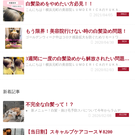
ッションカラーの違いは？ グレイカラーもファッシ
安いし、美容院に行く手間もはぶけると2週間に1回
です！ 増えてしまった白髪には？ まだ白髪を生かし
白髪染めをやめたい方必見！！
ョンカラーもカラー剤を調合してつくるのですが、
白髪染めを自分でしていると 先ほどあげたトラブル
ていくには早すぎる２０代３０代の白髪にオススメ
こんにちは！横浜元町の美容院ＬＵＭＤＥＲＩＣＡのＹＵＫＡ...
その成分配合のバランスが変わってきます。 ファッ
が発生して余計にお金と手間がかかったりするので
なのは、 ・ハイライトを入れて白髪をぼかすカラー
2021/04/05
39622
ションカラーの場合、メラニン色素のある髪を明る
要注意！！
「パサパサ髪」が老けて見える原因にも
をする！ ・マニュキュアで白髪の部分だけ染める！
い色に染めることを目的につくられているので、
いくら「染めた方が若く見える」とは言っても、こ
この二つです。 ハイライトで白髪をぼかす！ ちらほ
「ブリーチ力」が高く、色を入れるための「染毛
れは髪に適度なツヤや潤いがある状態のことなの
ら生えてきた白髪が気になる場合、細かい明るい線
もう限界！美容院行けない時の白髪染め問題！
力」が低くなってます。 なので、メラニン色素のな
で、 セルフカラーによるダメージで「パサパサ髪」
のカラーをミックスさせることによって生えてくる
ゴールデンウィーク中はコロナ感染拡大を防ぐためリモートワ...
い白髪がしっかり染まらないのです。 一方、 グレイ
になってしまっては×。逆効果になってしまいます。
白髪を目立ちにくくすることができます。 ポイント
2020/04/30
3624
カラーは、ファッションカラーに比べて、染料の含
美容院のカラーがダメージゼロという訳ではありま
としては、ベースもある程度明るさがあった方が良
有量が多く 「染毛力」が高いのが特徴です。 仕上が
せんが、 ほんとに年齢と共に弱った髪と頭皮にセル
いです。 暗いと生えてくる白髪とのコントラストが
りを明るくしたいか、暗くしたいかによって「ブリ
フカラーを繰り返している人の髪は、 一目見てすぐ
強くて白髪が目立ってしまうので。 ハイライトは毎
3週間に一度の白髪染めから解放されたい問題！！
ーチ力」は異なります。 黒髪と白髪の色味を合わせ
わかるくらい傷みが激しいです。 いくら「染めた方
回ではなく、３か月～６ヶ月に１回くらいのペース
こんにちは！横浜元町の美容院ＬＵＭＤＥＲＩＣＡのＹＵＫＡ...
るような色作りがされていて、 染まりやすい黒髪
が若く見える」とは言っても、髪に適度なツヤや潤
でいれてあげると良いです。 一色で染めるより白髪
2020/02/03
3462
も、染まりにくい白髪もきれいに染めることができ
いがある状態でないと×。
色味で老け見え！ 「とに
もぼけて、髪に立体感も出てキレイなのでお悩みの
ます。
白髪染め用のヘアカラーのことを「グレイカ
かく白髪をカバーしたい！」と髪を真っ黒や濃い焦
方はぜひ ご相談ください！ ホイルを使って細かいハ
ラー」や「白髪染め」とも呼んでいます！ ホーユー
茶に染める方が居ますが、実はこれが「老け顔」の
イライトを入れます。 マニュキュアで白髪の部分だ
HPから引用
グレイカラーの種類は？ グレイカラーは
原因となることもあります。 50代過ぎて、20代の頃
け染める！ マニュキュアは髪の表面をコーティング
新着記事
大きく分けて一時染毛剤、半永久染毛剤、永久染毛
とまったく同じような黒・濃い色に髪を染めると顔
するカラーなので、負担が少ないです。 地肌につけ
剤、その他の４つです。
一時染毛剤 【化粧品】 カ
立ちが締まりすぎ、却って顔が暗く不健康に見える
ないように染めるので、肌が弱い方にはおすすめで
ラーマスカラやカラースプレーで１回のシャンプー
不完全な白髪って！？
こともあるんです。
白髪染めをやめる時期 女性⇒早
す。 コーティングしているだけなのでヘアカラーよ
で落ちるものです。ダメージは無しでかぶれること
い方で40代後半からおしゃれなグレイヘアに移行す
● 新メニュー！白髪・抜け毛予防スパについて今年からラムデ...
り色持ちは良くないですが、ちらほら生えてきた気
もほとんど無し。 メリット ：簡単に使え、気にな
る準備を考え始める方も多くなってきています。
2026/02/08
852298
になる白髪をカバーすることはできますよ。
【白髪
る白髪にポイントで使える。 デメリット：水で色が
平均的には髪が本格的な弱りを実感しはじめ
ぼかし◎ハイライト】 デザインカラー＋カット＋
流れる。汗などにも注意
半永久染毛剤【化粧品】
る60代から白髪染めをやめていく方が多いです。 男
アフターＴｒ
【白髪をしっかりカバーしたい人】白
ヘアマニキュアやカラートリートメントで毛髪の表
性⇒女性より早めの50代から考えている方が多いで
【当日割】スキャルプケアコース￥8200
髪染め+カット＋美髪トリートメント
まとめ どんど