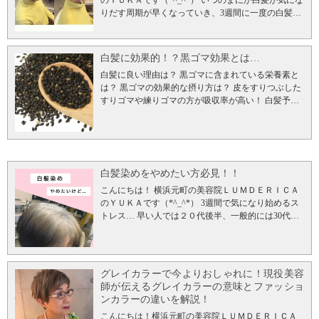
のＹＵＫＡです（*^_^*）
いつのまにか白髪が気にな
スで過度なプレッシャーがかかると白髪が一気に増
りだす周期が早くなっていき、3週間に一度の白髪染
える事があります。 ②遺伝 常染色体優性遺伝といっ
めのル―プから抜け出そうとしてもなかなか抜け出
て、親や祖父母が２０代の頃からの白髪があったと
せない…白髪をしっかり染めるために暗めに染めて
いう人は若白髪になる確率は高くなります。 ③栄養
ると伸びてきた白い部分が余計に目立ってはげて見
の偏り 髪が食生活に影響を受けやすいのはご存知か
白髪に効果的！？黒ゴマ効果とは…
えたり、頻度の高いカラーで髪がバサバサになった
と思いますが、ビタミン不足が白髪の原因になるこ
白髪に良い理由は？ 黒ゴマに含まれている栄養素と
りと悪循環に陥りますよね…最近では、ストレスの
とがあります。 メラニン色素に深い関わりのあるビ
は？ 黒ゴマの効果的な摂り方は？ 皮をすりつぶした
原因の3週間に一度の白髪染めをやめて、おしゃれな
タミン群が十分に摂れてないと白髪になりやすいと
すりゴマや練りゴマの方が吸収率が高い！ 白髪予防
グレイヘアに移行していきたいとのご相談が多いん
言われてます。 ④タバコ 仕事のストレス⇒タバコ こ
以外の効果は？ まとめ！
こんにちは！ 横浜元町の美
です。 もちろん白髪があるかないかではないほうが
の悪循環が白髪の増加につながってるケースもあり
容院ＬＵＭＤＥＲＩＣＡのYUKAです。以前ブログ
若く見えるかもしれません。3週間に一度の白髪染め
ます。 吸わない人の４倍以上の若白髪が多いと研究
『今からでも遅くない！白髪予防をはじめよう！』
がストレスに感じなくて、頭皮と髪が強い方はその
結果があるんです。 ⑤加齢 白髪は加齢と共に体が髪
でも少し触れましたが、 スーパーフードと言われて
まま続行でもＯＫかもしれませんが、長い目で見
に送るこのメラニン色素を作る機能が低下します。
いる「黒ゴマ」について書きました。 白髪を今以上
て、頭皮と髪を労わるのは大事です。一番老けて見
これが、加齢が進むと白髪が増える仕組みです。場
白髪染めをやめたい方必見！！
増やしたくない方必見ですよ（*^_^*）
白髪に良い理
えるのは、バサバサに傷んだ髪なので。 そうなるの
所が そもそも白髪って？ 聞いたことあると思います
由は？ 黒ゴマの表面にある黒い皮に抗酸化作用と免
こんにちは！ 横浜元町の美容院ＬＵＭＤＥＲＩＣＡ
を避けたいならば、早めの段階でグレイヘアに移行
が『メラニン量』の不足によって黒かった髪の毛が
疫力強化があるアントシアニンが含まれていて、髪
のＹＵＫＡです（*^_^*）
3週間で気になり始めるス
する準備はしておくと周りも自分も白髪が混ざって
白髪に変わってしまいます。 生まれたての産毛の状
を黒く見せている色素そのものがアントシアニンで
トレス… 早い人では２０代後半、一般的には30代後
いるカラーに慣れていきます！いきなり白髪染めを
態の髪は、色がついてないんです。 全ての人が生ま
す。 アントシアニンというワードは聞いた事がある
半からいつのまにか白髪染めループにはまっていっ
やめて、根元真っ白、毛先真っ黒だと周りに驚かれ
れたての髪の毛は白髪で、伸びるに従ってメラニン
かも知れませんが、紫外線などの外部からの刺激か
てます。 ３０代～50代ごろはやっぱり白髪があるよ
て、心が折れてしまいまた白髪染めル―プに戻って
により色付け(日本なら黒)が行われます。 メラニン
ら内部を守るために生成されている成分です。 髪の
りないほうが若くみえる！老けて見られたくない！
しまうので。グレイヘアに移行するときは、根元の
て何？ 日本人なら髪を黒く保つのに必要不可欠な色
毛を健康に育てていくために必要なミネラルやビタ
という理由で染めても染めても3週間で顔出し始める
白と毛先の黒を細かい線でつないでぼかしてます。
素がメラニンです。 メラニンを作る場所がメラノサ
グレイカラーで今よりおしゃれに！現役美容
ミン類を多く含んでいます！ 髪を黒くしてくれる効
白髪と戦ってきたと思いますが、 「毎月染めるのが
毛先の黒の部分は徐々に切り落としていきます！
こ
イトという色素細胞なのです。 これらは毛根にある
師が伝えるグレイカラーの意味とファッショ
果が期待できるので白髪予防にも効果的なのです。
面倒」「頭皮が弱ってきた気がする」「白髪染めで
んな感じにすると、根元の白が伸びてきても気にな
んですよー！ メラノサイトでメラニンを生成するの
ンカラーの違いを解説！
白髪予防になる黒ゴマを効果的にとりたいですよ
髪が傷む」「もう白髪を染めるのをやめた
りにくくなりますし、頭皮にカラー剤をつけてない
に(細胞でのたんぱく質生合成するのに) アミノ酸の
こんにちは！横浜元町の美容院ＬＵＭＤＥＲＩＣＡ
ね。 黒ゴマに含まれている栄養素とは？ 黒ゴマには
い！」・・・ と考えている人の率、実は50才以上で