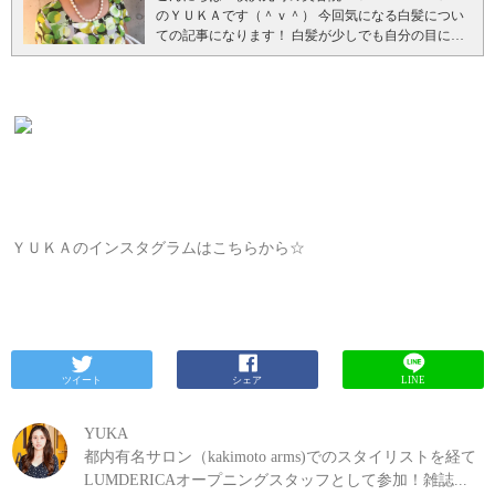
ので頭皮の負担なしでカラーできます。
毛先の黒い
一つチロシンとチロシナーぜという酸化酵素の働き
のＹＵＫＡです（＾ｖ＾） 今回気になる白髪につい
栄養素がこんなにもつまってるんですよ！ ・ビタミ
は7割にものぼると言われています。 「いつやめよ
部分がなくなったら、明かるめの線でおしゃれなグ
が必要になります。 白髪予防に必須なチロシナーゼ
ての記事になります！
白髪が少しでも自分の目に映
ンA ・ビタミンB1、B2 ・ビタミンE ・ナイアシン ・
う」「でも止めたら老けて見える？」と悩んでいる
レイヘアカラーにする計画です（＾－＾）グレイヘ
の働きを活性化させるとチロシンの生成を促せま
るとほんとテンション下がりますよね… 美意識低い
葉酸 ・パントテン酸 ・カルシウム ・カリウム ・マ
方もいるのではないでしょうか？ 白髪染めをやめる
アへの移行をお悩みの方はご相談くださいね☆
白髪
す！ 今からできる白髪予防 今からでも遅くありませ
人だとか、実年齢より老けてみられてるかも…とか
グネシウム ・ビオチン ・鉄 ・亜鉛 ・銅 赤文字の栄
タイミングや、白髪染めのメリットデメリット、白
ぼかしカラーのクーポンはこちらから☆
～関連記事
ん！白髪十分予防を意識するに越したことありませ
考えるとお出かけも楽しめないというリアルな声を
養素は白髪予防に効果のあるものです！ タンパク質
髪染めからおしゃれなグレイヘアに移行する工程に
～
んよ！
白髪予防に最も効果的と言われているのは、
たくさん聞きます。 生え始めてきたら一生つきあっ
の構成に必要な必須アミノ酸を全種類配合している
ついて紹介したいと思います。
白髪染め続行派！(白
先ほどご紹介しましたチロシンを増やす・メラノサ
ていかないといけない白髪問題。 白髪を活かしてい
のもおおきなポイントですよ。 抗酸化作用のある
髪染めメリット) 白髪染めで年齢が5～10才若く見え
イトの機能を活性化させる… そのほか効果的なもの
くのか、白髪を隠すのか…自分に あった解決方法を
「ゴマリグナン」も配合。 抗酸化作用のあるビタミ
ることも 白髪が見えるよりかはやっぱり圧倒的にな
をあげていきますね。 チロシンの増やし方 チーズと
この記事を読んで見つけていただけたらと思いま
ンCやアントシアニンは水溶性で肝臓までは届かない
いほうが若く見えるので、 3週間に一度の白髪染めを
大豆！食品１００ｇあたり１０００ｍｇ以上のチロ
す！！ 白髪になる原因とは？ そもそもグレイカラー
のですが、ゴマリグナンは脂溶性なので、血液中で
もう習慣化してしまっている。 頭皮と髪のケアも人
シンが含まれ、 食品の中でのチロシン含有量はダン
とは？ グレイカラーとファッションカラーの違い
は分解されず、肝臓に行きとどいて初めて作用しま
一倍頑張れる・楽しめる方は白髪染め続行でもスト
トツです。 後、納豆よりお豆腐のほうがチロシンが
は？ グレイカラーの種類 グレイカラーをする頻度
す。 老化防止には、肝機能を高める事も大事なの
レス感じないみたいです！！ また、白髪が1本でも目
多いですよー。 チロシンの１日必要摂取量は５００
ＹＵＫＡのインスタグラムはこちらから☆
は？ 市販のカラー剤でホームカラ―するとしたら？
で、加齢による白髪の増加にも効果的なんです。 黒
に見えてくることが気になる・ストレス…と感じる
ｍｇ～２０００ｍｇ程度。 チーズやお豆腐を５０ｇ
YUKAおすすめのグレイカラー まとめ 関連記事
白髪
ゴマの効果的な摂り方は？ 皮をすりつぶしたすりゴ
方は白髪染めをしていた方が精神的にハッピーなの
～２００ｇ程度摂取すれば十分なんです。 チロシン
になる原因とは？ 今からでも遅くない！白髪予防を
マや練りゴマの方が吸収率が高い！ 黒ゴマは堅い皮
かもしれないですね！
●白髪量で変わる見た目年齢
の吸収を高めるのにビタミンＢ６とＢ９と一緒に摂
はじめよう の記事にも書いてありますが、 ①スト
に覆われているので、そのまま食べても栄養素を吸
白髪の量が2本～3本→年齢が5才上に見える 白髪の量
ると良いです。 ビタミンＢ６⇒ニンニク・唐辛子・
レス 仕事や人間関係のストレスで過度なプレッシャ
収する前に、体の外に排出されてしまいます。 毎日
が10本以上→年齢が10才上に見える 白髪の量が全体
ビタミン ビタミンＢ９⇒パセリ・枝豆・レバー・す
ーがかかると白髪が一気に増える事があります。 ②
スプーン１杯分の黒ゴマを摂ると良いと言われてま
の10％を超える→年齢が15才上に見える 20代後半の
じこ 黒ゴマ 古来中国において白髪を改善する食べ物
遺伝 常染色体優性遺伝といって、親や祖父母が２０
す！ 髪が生まれ変わるサイクルから、少なくとも６
人に少量白髪があれば、30代に見られてしまう可能
ツイート
シェア
LINE
として広く知られ、中医学ではその効能が謳われて
代の頃からの白髪があったという人は若白髪になる
ヶ月は続けて見ましょう！！ 黒ゴマを使ったレシピ
性も。また50代の方で白髪の量が多い場合、 60代以
ます。 黒ゴマの中でも『いりごま』が最も効果的。
確率は高くなります。 ③栄養の偏り 髪が食生活に影
♡ 参考にしてみてくださいね！ 美容と健康に！「黒
上に見える可能性もあるわけです。 反対に白髪を丁
※アレルギーがある人やメタボの人は注意！意外に
YUKA
響を受けやすいのはご存知かと思いますが、ビタミ
ゴマ」を使った簡単スイーツレシピ♡ 白髪予防以外
寧にカバーしていけば、実年齢よりも上に見られる
カロリーが高いです。 白髪や若白髪を改善し、顔色
ン不足が白髪の原因になることがあります。 メラニ
都内有名サロン（kakimoto arms)でのスタイリストを経て
の効果は？ ・ストレス緩和 ・貧血予防 ・アンチエイ
可能性は大きく回避できます。
白髪染めのお得クー
や肌色も改善、歯の成長を促し、 乾燥肌を治すなど
ン色素に深い関わりのあるビタミン群が十分に摂れ
ジング ・コレストロールの減少 ・肝機能の改善 ・美
ポン
白髪染めやめたい派(白髪染めデメリット) 髪染
LUMDERICAオープニングスタッフとして参加！雑誌...
様々な効能があるので、私は、ご飯にかけていつも
てないと白髪になりやすいと言われてます。 ④タバ