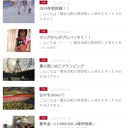
2019/01/31
256
2019年初投稿！！
こんにちは！横浜元町の美容院ＬＵＭＤＥＲＩＣＡの
スタイリ...
2018/08/02
340
ロングからボブにバッサリ！！
こんにちは（＾－＾）横浜元町の美容院ＬＵＭＤＥＲ
ＩＣＡのY...
2018/07/28
254
夏の思い出♡グランピング
こんにちは！横浜元町の美容院ＬＵＭＤＥＲＩＣＡの
YUKAです☆...
2018/04/04
238
おやすみDay♡
こんにちは！横浜元町の美容院ＬＵＭＤＥＲＩＣＡの
YUKAです☺...
2018/01/19
331
新年会～LUMDERICA毎年恒例～