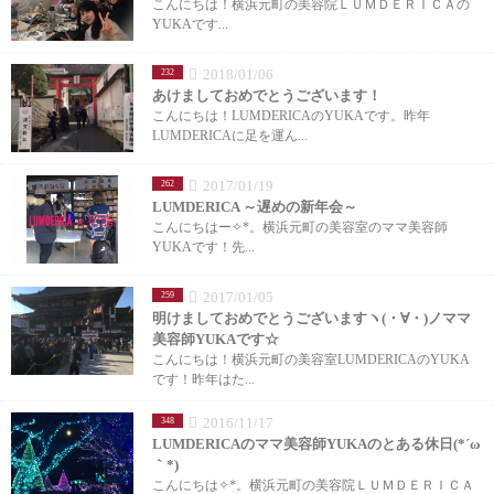
こんにちは！横浜元町の美容院ＬＵＭＤＥＲＩＣＡの
YUKAです...
2018/01/06
232
あけましておめでとうございます！
こんにちは！LUMDERICAのYUKAです。昨年
LUMDERICAに足を運ん...
2017/01/19
262
LUMDERICA ～遅めの新年会～
こんにちはー✧*。横浜元町の美容室のママ美容師
YUKAです！先...
2017/01/05
259
明けましておめでとうございますヽ(・∀・)ノママ
美容師YUKAです☆
こんにちは！横浜元町の美容室LUMDERICAのYUKA
です！昨年はた...
2016/11/17
348
LUMDERICAのママ美容師YUKAのとある休日(*´ω
｀*)
こんにちは✧*。横浜元町の美容院ＬＵＭＤＥＲＩＣＡ