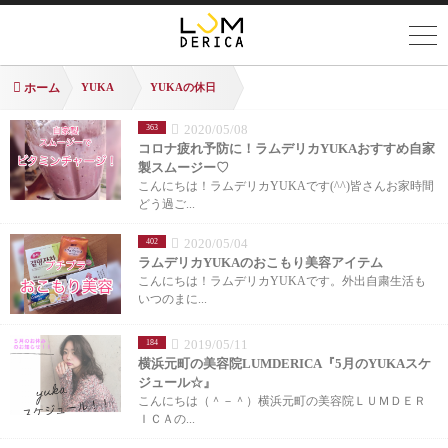
ホーム
YUKA
YUKAの休日
2020/05/08
363
コロナ疲れ予防に！ラムデリカYUKAおすすめ自家
製スムージー♡
こんにちは！ラムデリカYUKAです(^^)皆さんお家時間
どう過ご...
2020/05/04
402
ラムデリカYUKAのおこもり美容アイテム
こんにちは！ラムデリカYUKAです。外出自粛生活も
いつのまに...
2019/05/11
184
横浜元町の美容院LUMDERICA『5月のYUKAスケ
ジュール☆』
こんにちは（＾－＾）横浜元町の美容院ＬＵＭＤＥＲ
ＩＣＡの...