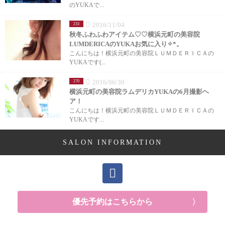
のYUKAで...
2016/11/04
233
秋冬ふわふわアイテム♡♡横浜元町の美容院
LUMDERICAのYUKAお気に入り✧*。
こんにちは！横浜元町の美容院ＬＵＭＤＥＲＩＣＡの
YUKAです(...
2016/06/30
270
横浜元町の美容院ラムデリカYUKAの6月撮影ヘ
ア！
こんにちは！横浜元町の美容院ＬＵＭＤＥＲＩＣＡの
YUKAです...
SALON INFORMATION
優先予約はこちらから