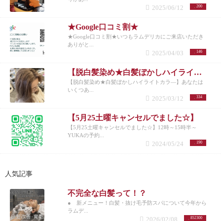
2025/06/12
200
★Google口コミ割★
★Google口コミ割★いつもラムデリカにご来店いただき
ありがと...
2025/04/03
146
【脱白髪染め★白髪ぼかしハイライトカラ―】
【脱白髪染め★白髪ぼかしハイライトカラ―】あなたは
いくつあ...
2025/03/12
334
【5月25土曜キャンセルでました☆】
【5月25土曜キャンセルでました☆】12時～15時半～
YUKAの予約...
2024/05/24
190
人気記事
不完全な白髪って！？
● 新メニュー！白髪・抜け毛予防スパについて今年から
ラムデ...
2026/02/08
852300