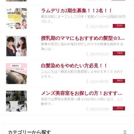
ラムデリカ2期生募集！！2名！！
横浜元町にオープンして15年！初期メンバーは指名100万
プレイ...
2023/06/01
85261
授乳期のママにもおすすめの髪型☆30代女性を若く見せるスタイル特集☆
家事や育児に追われ毎日大忙しのママが綺麗を維持する
為には...
2019/03/25
75845
白髪染めをやめたい方必見！！
こんにちは！横浜元町の美容院ＬＵＭＤＥＲＩＣＡのＹ
ＵＫＡ...
2021/04/05
39626
メンズ美容室をお探しの方！おすすめメニューまとめ
現在では男性が美容室へ通うのが当たり前になり、ここ
数年で...
2023/02/06
15712
カテゴリーから探す