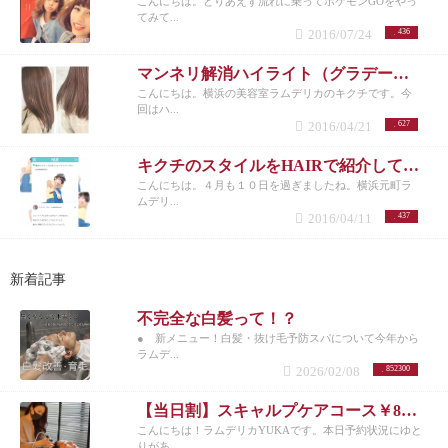
こんにちは。とりあえず流れに乗ってポケモンGOをやっ
てみて...
2016/07/24
436
マンネリ解消ハイライト（グラデーション）カラーのご紹介。|横浜元町美容室ラムデリカ/キクチ
こんにちは。横浜の美容室ラムデリカのキクチです。今
回はハ...
2016/04/21
627
キクチのスタイルをHAIRで紹介して頂きました！|横浜元町美容室ラムデリカ/キクチ
こんにちは。４月も１０日を過ぎましたね。横浜元町ラ
ムデリ...
2016/04/11
437
新着記事
不完全な白髪って！？
● 新メニュー！白髪・抜け毛予防スパについて今年から
ラムデ...
2026/02/08
852300
【当日割】スキャルプケアコース￥8200
こんにちは！ラムデリカYUKAです。本日予約状況にゆと
りがあ...