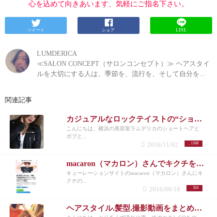
心を込めて向きあいます、気軽にご指名下さい。
ツイート
シェア
LINE
LUMDERICA
≪SALON CONCEPT（サロンコンセプト）≫ ヘアスタイ
ルを大切にする人は、季節を、流行を、そして自分を...
関連記事
カジュアルなロックテイストの“ショートボブの外国人風×大人可愛い”|横浜元町美容室ラムデリカ/キクチ
こんにちは。横浜の美容室ラムデリカのショートヘアと
ボブと...
2016/11/02
1368
macaron（マカロン）さんでキクチを紹介して頂きました！
キューレーションサイトのmacaron（マカロン）さんにキ
クチの...
2016/08/18
304
ヘアスタイル.髪型.撮影動画をまとめてみた|横浜元町美容室ラムデリカ/キクチ