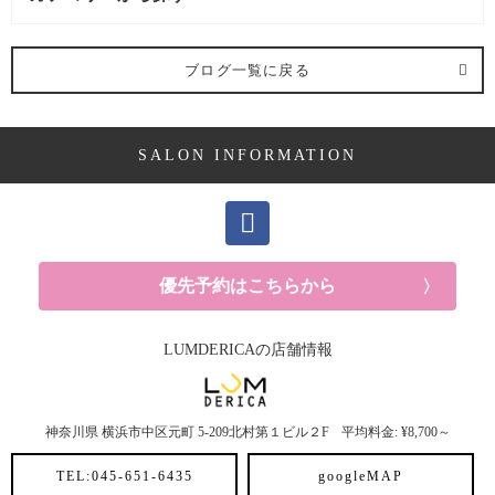
施術メニュー (1記事)
ブログ一覧に戻る
カット (1記事)
SALON INFORMATION
優先予約はこちらから
LUMDERICAの店舗情報
神奈川県
横浜市中区元町
5-209北村第１ビル２F
平均料金: ¥8,700～
TEL:045-651-6435
googleMAP